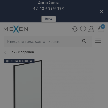
Дни на банята:
4
12
32
18
Д
Ч
М
С
close
Виж
0
search
Вани с параван
ДНИ НА БАНЯТА