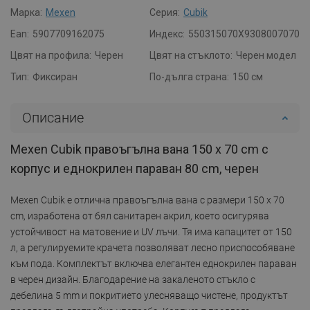
Марка:
Mexen
Серия:
Cubik
Ean:
5907709162075
Индекс:
550315070X9308007070
Цвят на профила:
Черен
Цвят на стъклото:
Черен модел
Тип:
Фиксиран
По-дълга страна:
150 см
Описание
Mexen Cubik правоъгълна вана 150 x 70 cm с
корпус и еднокрилен параван 80 cm, черен
Mexen Cubik е отлична правоъгълна вана с размери 150 x 70
cm, изработена от бял санитарен акрил, което осигурява
устойчивост на матовение и UV лъчи. Тя има капацитет от 150
л, а регулируемите крачета позволяват лесно приспособяване
към пода. Комплектът включва елегантен еднокрилен параван
в черен дизайн. Благодарение на закаленото стъкло с
дебелина 5 mm и покритието улесняващо чистене, продуктът