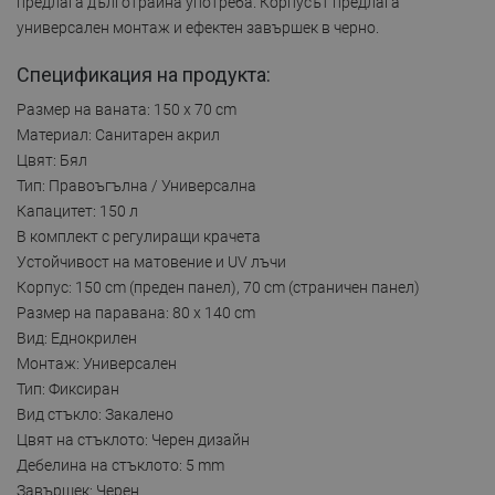
предлага дълготрайна употреба. Корпусът предлага
универсален монтаж и ефектен завършек в черно.
Спецификация на продукта:
Размер на ваната: 150 x 70 cm
Материал: Санитарен акрил
Цвят: Бял
Тип: Правоъгълна / Универсална
Капацитет: 150 л
В комплект с регулиращи крачета
Устойчивост на матовение и UV лъчи
Корпус: 150 cm (преден панел), 70 cm (страничен панел)
Размер на паравана: 80 x 140 cm
Вид: Еднокрилен
Монтаж: Универсален
Тип: Фиксиран
Вид стъкло: Закалено
Цвят на стъклото: Черен дизайн
Дебелина на стъклото: 5 mm
Завършек: Черен