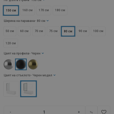
По-дълга страна
- 150 см
160 см
170 см
180 см
150 см
Ширина на паравана
- 80 см
50 см
60 см
70 см
75 см
90 см
100 см
80 см
120 см
Цвят на профила
- Черен
Цвят на стъклото
- Черен модел
favorite_border
-
+