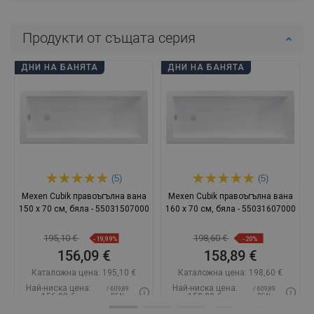
Продукти от същата серия
ДНИ НА БАНЯТА
ДНИ НА БАНЯТА
(5)
(5)
Mexen Cubik правоъгълна вана
Mexen Cubik правоъгълна вана
150 x 70 см, бяла - 55031507000
160 x 70 см, бяла - 55031607000
195,10 €
198,60 €
-19,99%
-20%
156,09 €
158,89 €
Каталожна цена:
195,10 €
Каталожна цена:
198,60 €
Най-ниска цена:
Най-ниска цена:
/ 609,89
/ 609,89
156,09 €
158,89 €
BGN
BGN
Наличност:
В наличност
Наличност:
В наличност