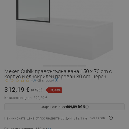
Mexen Cubik правоъгълна вана 150 x 70 cm с
корпус и еднокрилен параван 80 cm, черен
(0)
(0)
Въпроси
312,19 €
19,99%
(с ДДС)
Каталожна цена:
390,20 €
Стара цена BGN:
609,89 BGN
Най -ниската цена от последните 30 дни: 312,19 €
/ 609,89 BGN