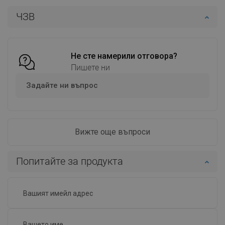
ЧЗВ
Добави в количката
Добави в количката
Сравнете
favorite_border
Любима
Сравнете
favorite_border
Любима
Не сте намерили отговора?
Пишете ни
Задайте ни въпрос
Вижте още въпроси
Попитайте за продукта