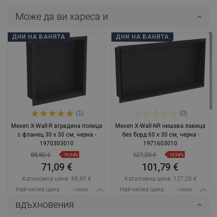
Може да ви хареса и
ДНИ НА БАНЯТА
ДНИ НА БАНЯТА
(1)
(0)
Mexen X-Wall-R вградена полица
Mexen X-Wall-NR нишева лавица
с фланец 30 x 30 см, черна -
без борд 60 x 30 см, черна -
1970303010
1971603010
88,80 €
127,20 €
-19,94%
-19,98%
71,09 €
101,79 €
Каталожна цена:
88,80 €
Каталожна цена:
127,20 €
Най-ниска цена:
Най-ниска цена:
/ 609,89
/ 609,89
71,09 €
101,79 €
BGN
BGN
вдъхновения
Наличност:
В наличност
Наличност:
В наличност