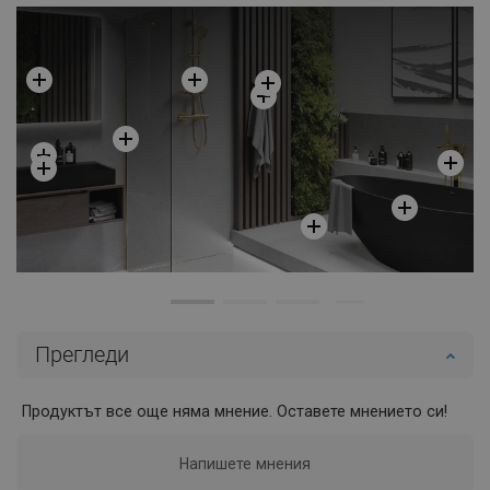
Добави в количката
Добави в количката
Сравнете
favorite_border
Любима
Сравнете
favorite_border
Любима
Прегледи
Продуктът все още няма мнение. Оставете мнението си!
Напишете мнения