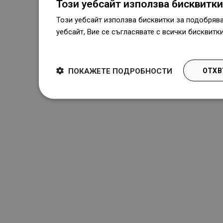
Този уебсайт използва бисквитки
Този уебсайт използва бисквитки за подобряв
уебсайт, Вие се съгласявате с всички бисквитк
Dowiedz się więcej
ПОКАЖЕТЕ ПОДРОБНОСТИ
ОТХВ