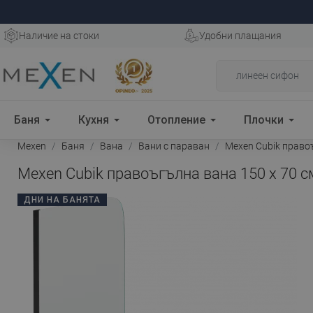
Наличие на стоки
Удобни плащания
Баня
Кухня
Отопление
Плочки
Mexen
Баня
Вана
Вани с параван
Mexen Cubik правоъ
Mexen Cubik правоъгълна вана 150 x 70 с
ДНИ НА БАНЯТА