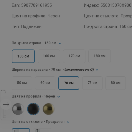
Ean:
5907709161955
Индекс:
550315070X900
Цвят на профила:
Черен
Цвят на стъклото:
Проз
Тип:
Подвижен
По-дълга страна:
150 с
По-дълга страна
- 150 см
160 см
170 см
180 см
150 см
Ширина на паравана
- 70 см
- (
покажете повече
+3
)
50 см
60 см
75 см
80 см
70 см
Цвят на профила
- Черен
Цвят на стъклото
- Прозрачен