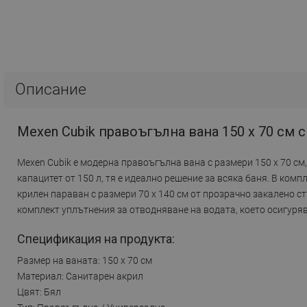
Описание
Mexen Cubik правоъгълна вана 150 x 70 см с
Mexen Cubik е модерна правоъгълна вана с размери 150 x 70 см
капацитет от 150 л, тя е идеално решение за всяка баня. В комп
крилен параван с размери 70 x 140 см от прозрачно закалено ст
комплект уплътнения за отводняване на водата, което осигуря
Спецификация на продукта:
Размер на ваната: 150 x 70 см
Материал: Санитарен акрил
Цвят: Бял