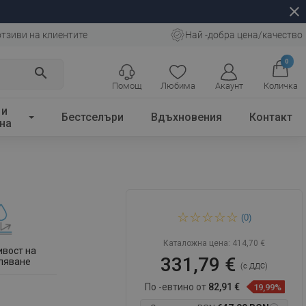
close
отзиви на клиентите
Най -добра цена/качество
0
search
Помощ
Любима
Акаунт
Количка
 и
Бестселъри
Вдъхновения
Контакт
на
Mexen Cubik правоъгълна
(0)
вана 150 x 70 см с
облицовка и 1-крилен
параван 70 см,
Каталожна цена:
414,70 €
ивост на
331,79 €
ляване
(с ДДС)
По -евтино от
82,91 €
19,99%