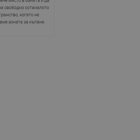
вече място в банята и да
DANISH
ва свободно останалото
SWEDISH
ранство, когато не
аме зоната за къпане.
FINNISH
PORTUGUESE
CROATIAN
GREEK
SLOVENIAN