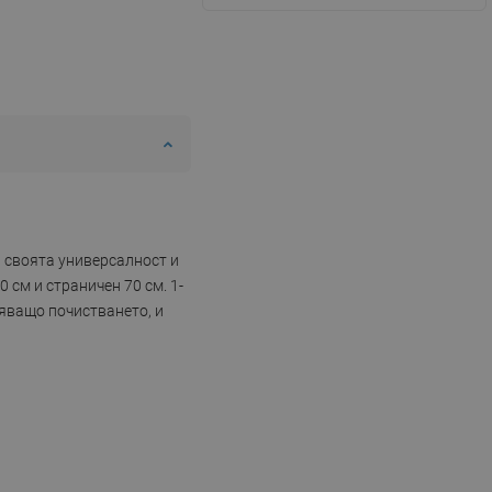
и своята универсалност и
 см и страничен 70 см. 1-
няващо почистването, и