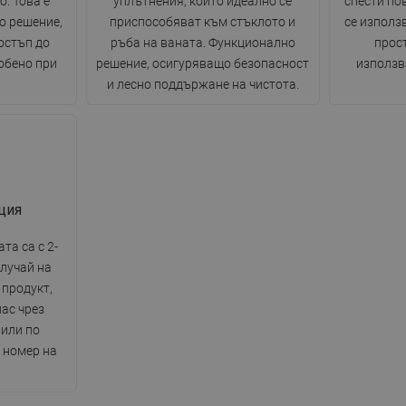
о. Това е
уплътнения, които идеално се
спести по
о решение,
приспособяват към стъклото и
се използ
остъп до
ръба на ваната. Функционално
прост
обено при
решение, осигуряващо безопасност
използв
и лесно поддържане на чистота.
ция
та са с 2-
случай на
 продукт,
нас чрез
 или по
 номер на
.