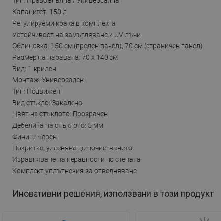
Тип: Правоъгълна / Универсална
Капацитет: 150 л
Регулируеми крака в комплекта
Устойчивост на замъгляване и UV лъчи
Облицовка: 150 см (преден панел), 70 см (страничен панел)
Размер на паравана: 70 x 140 см
Вид: 1-крилен
Монтаж: Универсален
Тип: Подвижен
Вид стъкло: Закалено
Цвят на стъклото: Прозрачен
Дебелина на стъклото: 5 мм
Финиш: Черен
Покритие, улесняващо почистването
Изравняване на неравности по стената
Комплект уплътнения за отводняване
Иновативни решения, използвани в този продукт