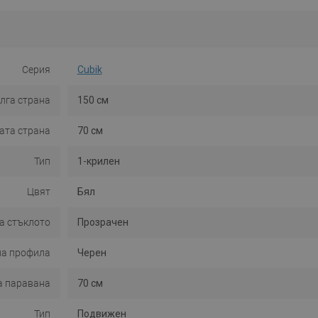
Серия
Cubik
лга страна
150 см
ата страна
70 см
Тип
1-крилен
Цвят
Бял
а стъклото
Прозрачен
на профила
Черен
а паравана
70 см
Тип
Подвижен