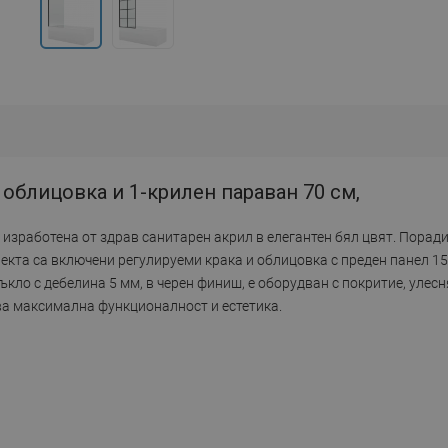
 облицовка и 1-крилен параван 70 см,
, изработена от здрав санитарен акрил в елегантен бял цвят. Порад
лекта са включени регулируеми крака и облицовка с преден панел 150
ъкло с дебелина 5 мм, в черен финиш, е оборудван с покритие, улес
ва максимална функционалност и естетика.