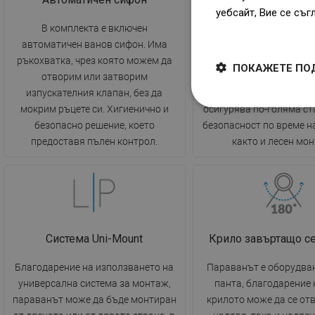
уебсайт, Вие се съг
В комплекта е включен
Ваната е оборудв
Dowiedz się więcej
автоматичен ванов сифон. Има
регулируеми крачета
ръкохватка, чрез която можем да
позволяват нейното н
ПОКАЖЕТЕ ПО
отворим или затворим
дори на неравна пов
изпускателния клапан, без да
Практично решение,
мокрим ръцете си. Хигиенично и
осигурява по-голяма ст
безопасно решение, което
безопасност по време н
предоставя пълен контрол.
както и лесен мо
Система Uni-Mount
Крило завъртащо се
Благодарение на използването на
Параванът е оборудван
универсална система за монтаж,
панта, благодарение 
параванът може да бъде монтиран
крилото може да се от