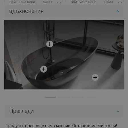
Най-ниска цена:
Най-ниска цена:
/ 696,99
/ 696,99
52,99 €
76,69 €
BGN
BGN
вдъхновения
Наличност:
В наличност
Наличност:
В наличност
Добави в количката
Добави в количката
Сравнете
favorite_border
Любима
Сравнете
favorite_border
Любима
Прегледи
Продуктът все още няма мнение. Оставете мнението си!