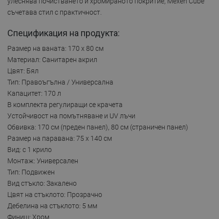
улеснява почистването и хромираното покритие, Mexen Cube
съчетава стил с практичност.
Спецификация на продукта:
Размер на ваната: 170 x 80 см
Материал: Санитарен акрил
Цвят: Бял
Тип: Правоъгълна / Универсална
Капацитет: 170 л
В комплекта регулиращи се крачета
Устойчивост на помътняване и UV лъчи
Обвивка: 170 см (преден панел), 80 см (страничен панел)
Размер на паравана: 75 x 140 см
Вид: с 1 крило
Монтаж: Универсален
Тип: Подвижен
Вид стъкло: Закалено
Цвят на стъклото: Прозрачно
Дебелина на стъклото: 5 мм
Финиш: Хром