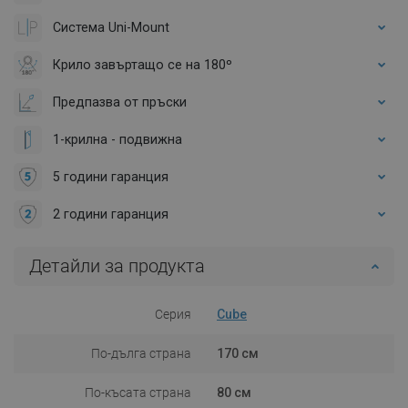
Система Uni-Mount
Крило завъртащо се на 180º
Предпазва от пръски
1-крилна - подвижна
5 години гаранция
2 години гаранция
Детайли за продукта
Серия
Cube
По-дълга страна
170 см
По-късата страна
80 см