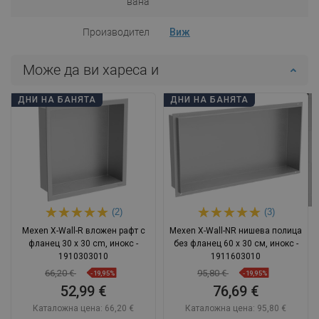
вана
Производител
Виж
Може да ви хареса и
ДНИ НА БАНЯТА
ДНИ НА БАНЯТА
(2)
(3)
Mexen X-Wall-R вложен рафт с
Mexen X-Wall-NR нишева полица
фланец 30 x 30 cm, инокс -
без фланец 60 x 30 см, инокс -
1910303010
1911603010
66,20 €
95,80 €
-19,95%
-19,95%
52,99 €
76,69 €
Каталожна цена:
66,20 €
Каталожна цена:
95,80 €