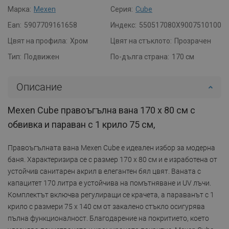
Марка:
Mexen
Серия:
Cube
Ean:
5907709161658
Индекс:
550517080X9007510100
Цвят на профила:
Хром
Цвят на стъклото:
Прозрачен
Тип:
Подвижен
По-дълга страна:
170 см
Описание
Mexen Cube правоъгълна вана 170 x 80 см с
обвивка и параван с 1 крило 75 см,
Правоъгълната вана Mexen Cube е идеален избор за модерна
баня. Характеризира се с размер 170 x 80 см и е изработена от
устойчив санитарен акрил в елегантен бял цвят. Ваната с
капацитет 170 литра е устойчива на помътняване и UV лъчи.
Комплектът включва регулиращи се крачета, а параванът с 1
крило с размери 75 x 140 см от закалено стъкло осигурява
пълна функционалност. Благодарение на покритието, което