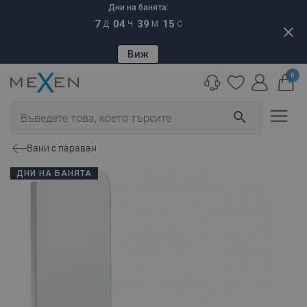
Дни на банята:
7
04
39
14
Д
Ч
М
С
close
Виж
0
search
Вани с параван
ДНИ НА БАНЯТА