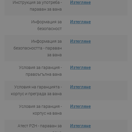
Инструкция за употреба -
Изтегляне
параван за вана
Информация за
Изтегляне
безопасност
Информация за
Изтегляне
безопасността - параван
за вана
Условия за гаранция -
Изтегляне
правоъгълна вана
Условия на гаранцията -
Изтегляне
корпус и преграда за вана
Условия за гаранция -
Изтегляне
корпус на вана
Атест PZH - параван за
Изтегляне