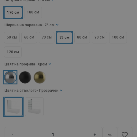
По-дълга страна
- 170 см
180 см
170 см
Ширина на паравана
- 75 см
50 см
60 см
70 см
80 см
90 см
100 см
75 см
120 см
Цвят на профила
- Хром
Цвят на стъклото
- Прозрачен
favorite_border
-
+