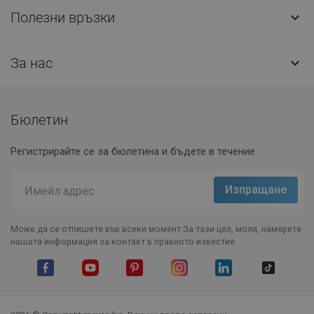
Полезни връзки

За нас

Бюлетин
Регистрирайте се за бюлетина и бъдете в течение.
Може да се отпишете във всеки момент.За тази цел, моля, намерете
нашата информация за контакт в правното известие.
Facebook
YouTube
Pinterest
Instagram Feed
LinkedIn
TikTok