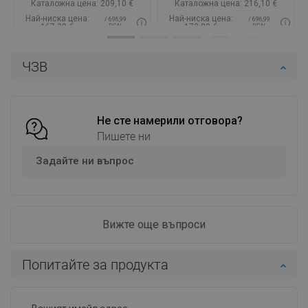
Каталожна цена:
209,10 €
Каталожна цена:
216,10 €
Най-ниска цена:
Най-ниска цена:
/ 696,99
/ 696,99
167,29 €
172,89 €
BGN
BGN
Наличност:
В наличност
Наличност:
В наличност
ЧЗВ
Добави в количката
Добави в количката
Сравнете
favorite_border
Любима
Сравнете
favorite_border
Любима
Не сте намерили отговора?
Пишете ни
Задайте ни въпрос
Вижте още въпроси
Попитайте за продукта