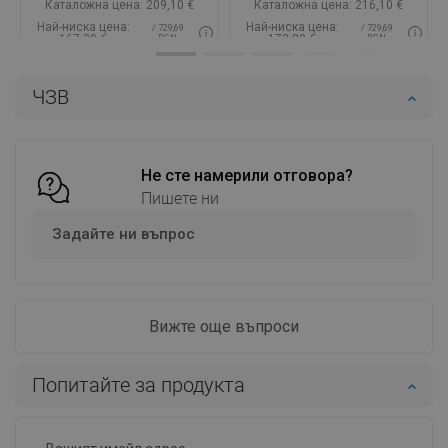
Каталожна цена:
209,10 €
Каталожна цена:
216,10 €
Най-ниска цена:
Най-ниска цена:
/ 729,69
/ 729,69
167,29 €
172,89 €
BGN
BGN
Наличност:
В наличност
Наличност:
В наличност
ЧЗВ
Добави в количката
Добави в количката
Сравнете
favorite_border
Любима
Сравнете
favorite_border
Любима
Не сте намерили отговора?
Пишете ни
Задайте ни въпрос
Вижте още въпроси
Попитайте за продукта