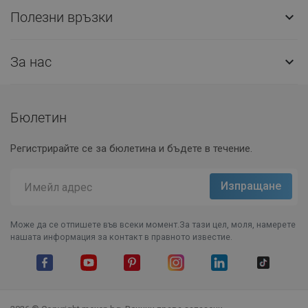
Полезни връзки

За нас

Бюлетин
Регистрирайте се за бюлетина и бъдете в течение.
Може да се отпишете във всеки момент.За тази цел, моля, намерете
нашата информация за контакт в правното известие.
Facebook
YouTube
Pinterest
Instagram Feed
LinkedIn
TikTok