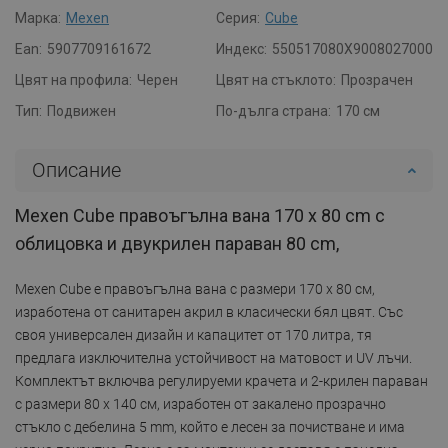
Марка:
Mexen
Серия:
Cube
Ean:
5907709161672
Индекс:
550517080X9008027000
Цвят на профила:
Черен
Цвят на стъклото:
Прозрачен
Тип:
Подвижен
По-дълга страна:
170 см
Описание
Mexen Cube правоъгълна вана 170 x 80 cm с
облицовка и двукрилен параван 80 cm,
Mexen Cube е правоъгълна вана с размери 170 x 80 см,
изработена от санитарен акрил в класически бял цвят. Със
своя универсален дизайн и капацитет от 170 литра, тя
предлага изключителна устойчивост на матовост и UV лъчи.
Комплектът включва регулируеми крачета и 2-крилен параван
с размери 80 x 140 см, изработен от закалено прозрачно
стъкло с дебелина 5 mm, който е лесен за почистване и има