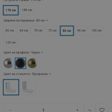
По-дълга страна
- 170 см
180 см
170 см
Ширина на паравана
- 80 см
50 см
60 см
70 см
75 см
90 см
100 см
80 см
120 см
Цвят на профила
- Черен
Цвят на стъклото
- Прозрачен
favorite_border
-
+