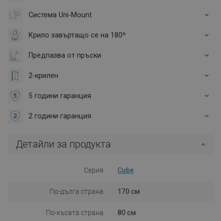
Система Uni-Mount
Крило завъртащо се на 180º
Предпазва от пръски
2-крилен
5 години гаранция
2 години гаранция
Детайли за продукта
Серия
Cube
По-дълга страна
170 см
По-късата страна
80 см