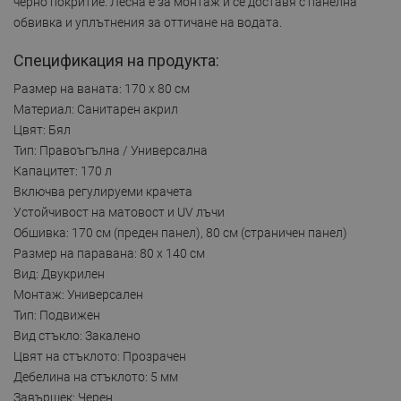
черно покритие. Лесна е за монтаж и се доставя с панелна
обвивка и уплътнения за оттичане на водата.
Спецификация на продукта:
Размер на ваната: 170 x 80 см
Материал: Санитарен акрил
Цвят: Бял
Тип: Правоъгълна / Универсална
Капацитет: 170 л
Включва регулируеми крачета
Устойчивост на матовост и UV лъчи
Обшивка: 170 см (преден панел), 80 см (страничен панел)
Размер на паравана: 80 x 140 см
Вид: Двукрилен
Монтаж: Универсален
Тип: Подвижен
Вид стъкло: Закалено
Цвят на стъклото: Прозрачен
Дебелина на стъклото: 5 мм
Завършек: Черен