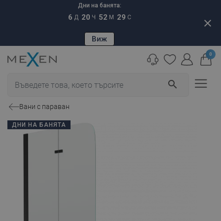
Дни на банята:
6
20
52
28
Д
Ч
М
С
close
Виж
0
search
Вани с параван
ДНИ НА БАНЯТА