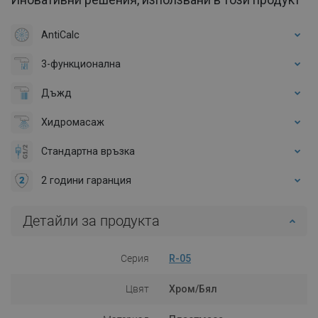
AntiCalc
3-функционална
Дъжд
Хидромасаж
Стандартна връзка
2 години гаранция
Детайли за продукта
Серия
R-05
Цвят
Хром/Бял