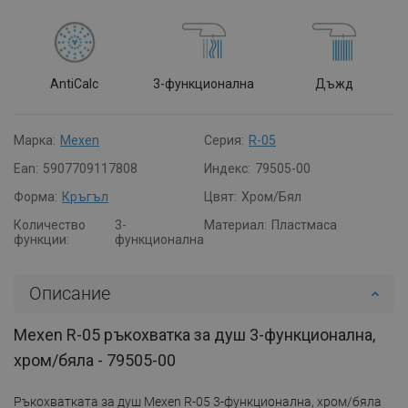
AntiCalc
3-функционална
Дъжд
Марка:
Mexen
Серия:
R-05
Ean:
5907709117808
Индекс:
79505-00
Форма:
Кръгъл
Цвят:
Хром/Бял
Количество
3-
Материал:
Пластмаса
функции:
функционална
Описание
Mexen R-05 ръкохватка за душ 3-функционална,
хром/бяла - 79505-00
Ръкохватката за душ Mexen R-05 3-функционална, хром/бяла