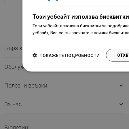
Този уебсайт използва бисквитки
Този уебсайт използва бисквитки за подобряв
уебсайт, Вие се съгласявате с всички бисквитк
Dowiedz się więcej
Бърз контакт

ПОКАЖЕТЕ ПОДРОБНОСТИ
ОТХВ
Обслужване на клиенти

Полезни връзки

За нас

Бюлетин