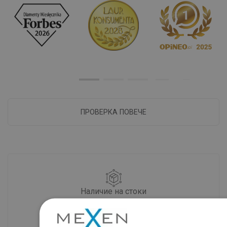
ПРОВЕРКА ПОВЕЧЕ
Наличие на стоки
Нашите продукти ви чакат в модерен
склад.Винаги готов за изпращане!