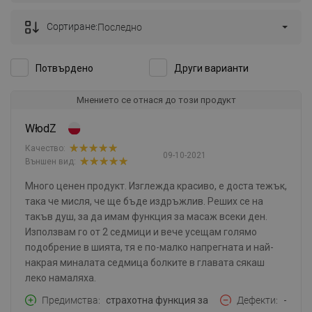
Сортиране:
Последно
Потвърдено
Други варианти
Мнението се отнася до този продукт
WłodZ
Качество:
09-10-2021
Външен вид:
Много ценен продукт. Изглежда красиво, е доста тежък,
така че мисля, че ще бъде издръжлив. Реших се на
такъв душ, за да имам функция за масаж всеки ден.
Използвам го от 2 седмици и вече усещам голямо
подобрение в шията, тя е по-малко напрегната и най-
накрая миналата седмица болките в главата сякаш
леко намаляха.
Предимства
страхотна функция за
Дефекти
-