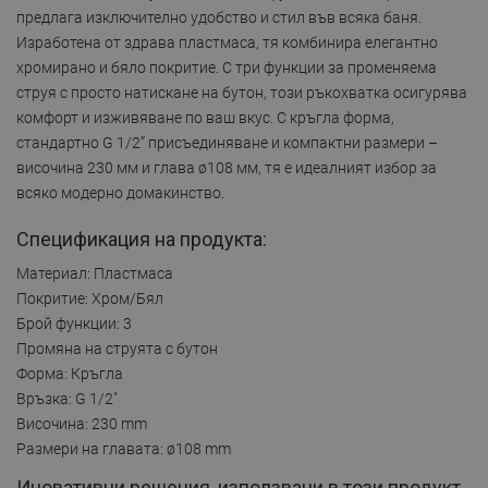
предлага изключително удобство и стил във всяка баня.
Изработена от здрава пластмаса, тя комбинира елегантно
хромирано и бяло покритие. С три функции за променяема
струя с просто натискане на бутон, този ръкохватка осигурява
комфорт и изживяване по ваш вкус. С кръгла форма,
стандартно G 1/2” присъединяване и компактни размери –
височина 230 мм и глава ø108 мм, тя е идеалният избор за
всяко модерно домакинство.
Спецификация на продукта:
Материал: Пластмаса
Покритие: Хром/Бял
Брой функции: 3
Промяна на струята с бутон
Форма: Кръгла
Връзка: G 1/2"
Височина: 230 mm
Размери на главата: ø108 mm
Иновативни решения, използвани в този продукт