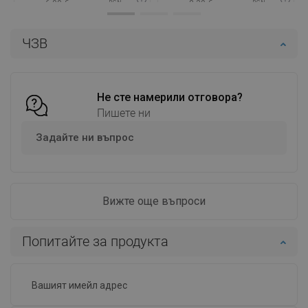
6,99 €
8,39 €
BGN
BGN
Наличност:
В наличност
Наличност:
В наличност
ЧЗВ
Добави в количката
Добави в количката
Сравнете
favorite_border
Любима
Сравнете
favorite_border
Любима
Не сте намерили отговора?
Пишете ни
Задайте ни въпрос
Вижте още въпроси
Попитайте за продукта