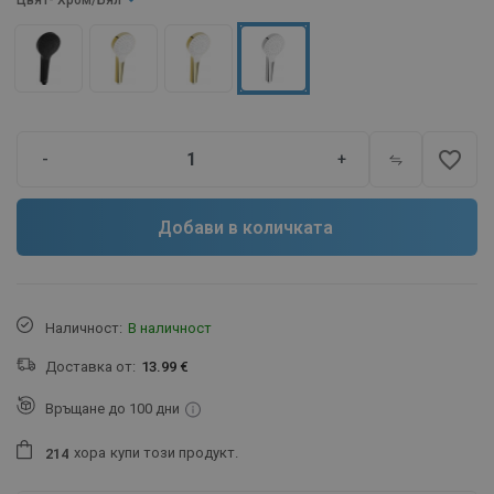
Цвят
- Хром/Бял
favorite_border
-
+
Добави в количката
Наличност:
В наличност
Доставка от:
13.99 €
Връщане до 100 дни
хора
купи този продукт.
2
1
4