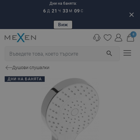
Дни на банята:
6
21
33
08
Д
Ч
М
С
close
Виж
0
search
Душови слушалки
ДНИ НА БАНЯТА