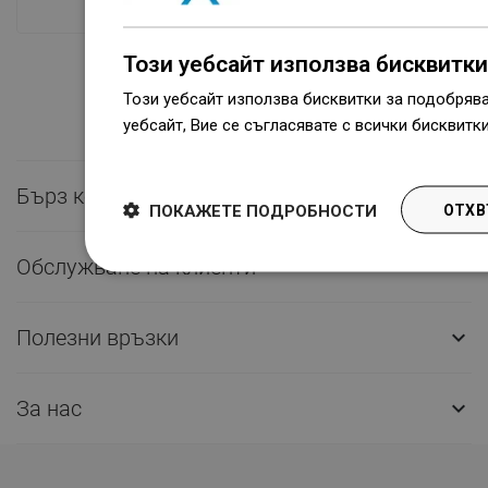
Този уебсайт използва бисквитки
Този уебсайт използва бисквитки за подобряв
уебсайт, Вие се съгласявате с всички бисквитк
Dowiedz się więcej
Бърз контакт

ПОКАЖЕТЕ ПОДРОБНОСТИ
ОТХВ
Обслужване на клиенти

Полезни връзки

За нас
