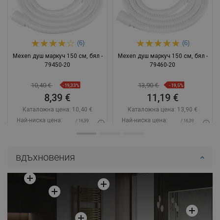
(6)
(6)
Mexen душ маркуч 150 см, бял -
Mexen душ маркуч 150 см, бял -
79450-20
79460-20
10,40 €
13,90 €
-19,33%
-19,5%
8,39 €
11,19 €
Каталожна цена:
10,40 €
Каталожна цена:
13,90 €
Най-ниска цена:
Най-ниска цена:
/ 16,39
/ 16,39
8,39 €
11,19 €
BGN
BGN
Наличност:
В наличност
Наличност:
В наличност
вдъхновения
Добави в количката
Добави в количката
Сравнете
favorite_border
Любима
Сравнете
favorite_border
Любима