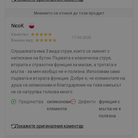
Мнението се отнася до този продукт
NicoK
Качество:
17-06-2020
Външен вид:
Слушалката има 3 вида струи, които се сменят с
натискане на бутон. Първата е класическа струя,
втората е страхотна функция за масаж, а третата е
мъгла - за мен изобщо не е полезна. Използвам само
първата и втората функция. Добре е, че елементите на
душа са силиконови и благодарение на това камъкът
не се натрупва толкова много.
Предимства
силиконови
Дефекти
функция с
елементи
мъгла не е
полезна
Покажете оригиналния коментар