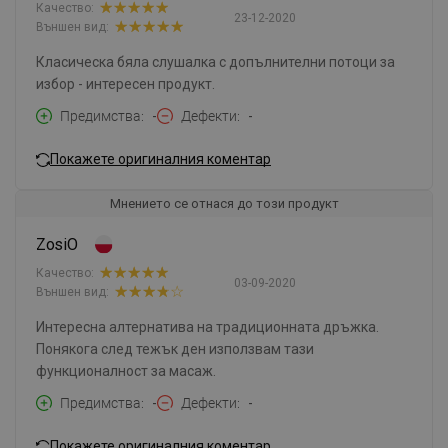
Качество:
23-12-2020
Външен вид:
Класическа бяла слушалка с допълнителни потоци за
избор - интересен продукт.
Предимства
-
Дефекти
-
Покажете оригиналния коментар
Мнението се отнася до този продукт
ZosiO
Качество:
03-09-2020
Външен вид:
Интересна алтернатива на традиционната дръжка.
Понякога след тежък ден използвам тази
функционалност за масаж.
Предимства
-
Дефекти
-
Покажете оригиналния коментар