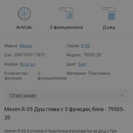
AntiCalc
3-функционална
Дъжд
Марка:
Mexen
Серия:
R-05
Ean:
5907709117815
Индекс:
79505-20
Форма:
Кръгъл
Цвят:
Бял
Количество
3-
Материал:
Пластмаса
функции:
функционална
Описание
Mexen R-05 Душ глава с 3 функции, бяла - 79505-
20
Mexen R-05 е стилна и практична ръкохватка за душ с три