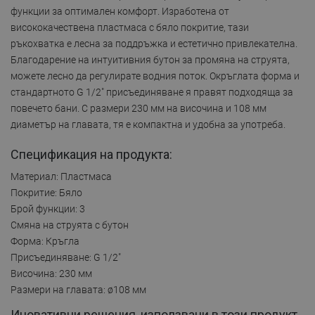
функции за оптимален комфорт. Изработена от
висококачествена пластмаса с бяло покритие, тази
ръкохватка е лесна за поддръжка и естетично привлекателна.
Благодарение на интуитивния бутон за промяна на струята,
можете лесно да регулирате водния поток. Окръглата форма и
стандартното G 1/2" присъединяване я правят подходяща за
повечето бани. С размери 230 мм на височина и 108 мм
диаметър на главата, тя е компактна и удобна за употреба.
Спецификация на продукта:
Материал: Пластмаса
Покритие: Бяло
Брой функции: 3
Смяна на струята с бутон
Форма: Кръгла
Присъединяване: G 1/2"
Височина: 230 мм
Размери на главата: ø108 мм
Иновативни решения, използвани в този продукт