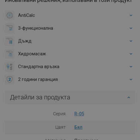
AntiCalc
3-функционална
Дъжд
Хидромасаж
Стандартна връзка
2 години гаранция
Детайли за продукта
Серия
R-05
Цвят
Бял