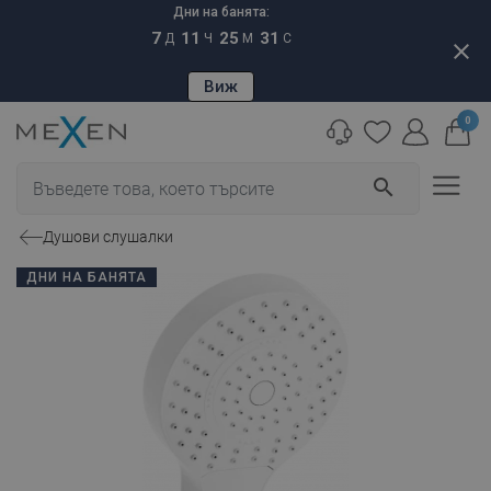
Дни на банята:
7
11
25
30
Д
Ч
М
С
close
Виж
0
search
Душови слушалки
ДНИ НА БАНЯТА