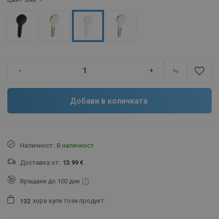
Цвят
- Бял
favorite_border
-
+
Добави в количката
Наличност:
В наличност
Доставка от:
13.99 €
Връщане до 100 дни
хора
купи този продукт.
1
3
2