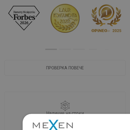
ПРОВЕРКА ПОВЕЧЕ
Наличие на стоки
Нашите продукти ви чакат в модерен
склад.Винаги готов за изпращане!