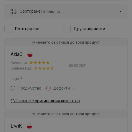
Сортиране:
Последно
Потвърдено
Други варианти
Мнението се отнася до този продукт
AidaC
Качество:
08-02-2021
Външен вид:
Гаџет!
Предимства
-
Дефекти
-
Покажете оригиналния коментар
Мнението се отнася до този продукт
LiwiK