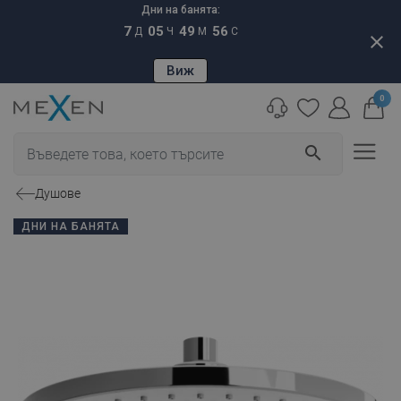
Дни на банята:
7
05
49
55
Д
Ч
М
С
close
Виж
0
search
Душове
ДНИ НА БАНЯТА