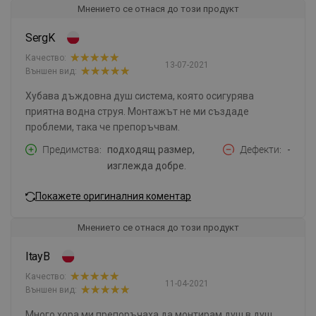
Мнението се отнася до този продукт
SergK
Качество:
13-07-2021
Външен вид:
Хубава дъждовна душ система, която осигурява
приятна водна струя. Монтажът не ми създаде
проблеми, така че препоръчвам.
Предимства
подходящ размер,
Дефекти
-
изглежда добре.
Покажете оригиналния коментар
Мнението се отнася до този продукт
ItayB
Качество:
11-04-2021
Външен вид:
Много хора ми препоръчаха да монтирам душ в душ