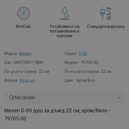
AntiCalc
Устойчивост на
Стандартна връзка
потъмняване и
корозия
Марка:
Mexen
Серия:
D-05
Ean:
5907709117846
Индекс:
79705-00
По-дълга страна:
22 см
По-късата страна:
22 см
Форма:
Кръгъл
Цвят:
Хром/Бял
Описание
Mexen D-05 душ за дъжд 22 см, хром/бяло -
79705-00