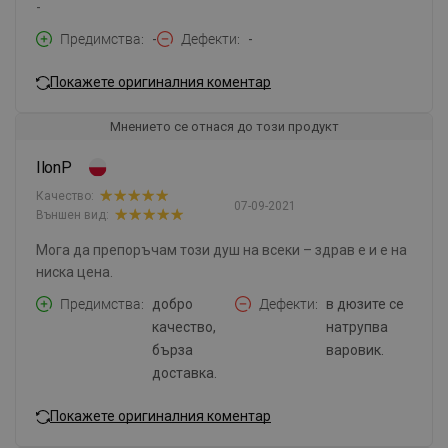
-
Предимства
-
Дефекти
-
Покажете оригиналния коментар
Мнението се отнася до този продукт
IlonP
Качество:
07-09-2021
Външен вид:
Мога да препоръчам този душ на всеки – здрав е и е на
ниска цена.
Предимства
добро
Дефекти
в дюзите се
качество,
натрупва
бърза
варовик.
доставка.
Покажете оригиналния коментар