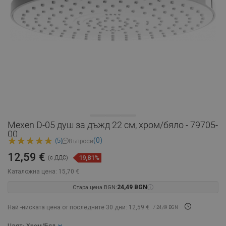
Mexen D-05 душ за дъжд 22 см, хром/бяло - 79705-
00
(0)
(5)
Въпроси
12,59 €
19,81%
(с ДДС)
Каталожна цена:
15,70 €
Стара цена BGN:
24,49 BGN
Най -ниската цена от последните 30 дни: 12,59 €
/ 24,49 BGN