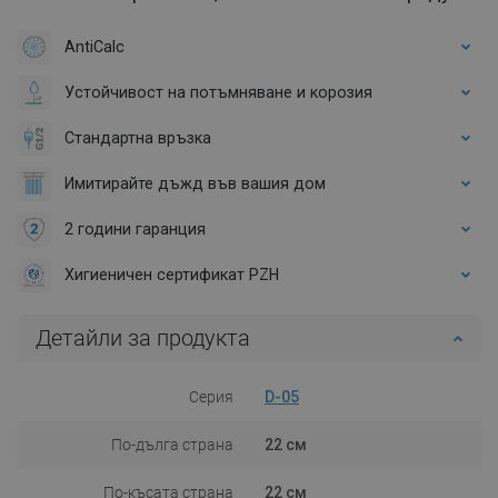
AntiCalc
Устойчивост на потъмняване и корозия
Стандартна връзка
Имитирайте дъжд във вашия дом
2 години гаранция
Хигиеничен сертификат PZH
Детайли за продукта
Серия
D-05
По-дълга страна
22 см
По-късата страна
22 см