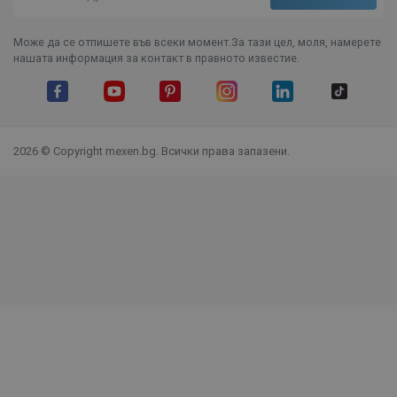
Може да се отпишете във всеки момент.За тази цел, моля, намерете
нашата информация за контакт в правното известие.
Facebook
YouTube
Pinterest
Instagram Feed
LinkedIn
TikTok
2026 © Copyright mexen.bg. Всички права запазени.