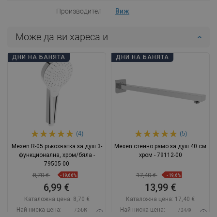
Производител
Виж
Може да ви хареса и
ДНИ НА БАНЯТА
ДНИ НА БАНЯТА
(4)
(5)
Mexen R-05 ръкохватка за душ 3-
Mexen стенно рамо за душ 40 см
функционална, хром/бяла -
хром - 79112-00
79505-00
8,70 €
17,40 €
-19,66%
-19,6%
6,99 €
13,99 €
Каталожна цена:
8,70 €
Каталожна цена:
17,40 €
Най-ниска цена:
Най-ниска цена:
/ 24,49
/ 24,49
6,99 €
13,99 €
BGN
BGN