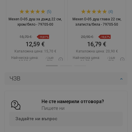
(5)
(4)
Mexen D-05 душ за дъжд 22 см,
Mexen D-05 душ глава 22 см,
хром/бяло - 79705-00
златиста/бяла - 79705-50
15,70 €
20,90 €
-19,81%
-19,67%
12,59 €
16,79 €
Каталожна цена:
15,70 €
Каталожна цена:
20,90 €
Най-ниска цена:
Най-ниска цена:
/ 24,49
/ 24,49
12,59 €
16,79 €
BGN
BGN
Наличност:
В наличност
Наличност:
В наличност
ЧЗВ
Добави в количката
Добави в количката
Сравнете
favorite_border
Любима
Сравнете
favorite_border
Любима
Не сте намерили отговора?
Пишете ни
Задайте ни въпрос