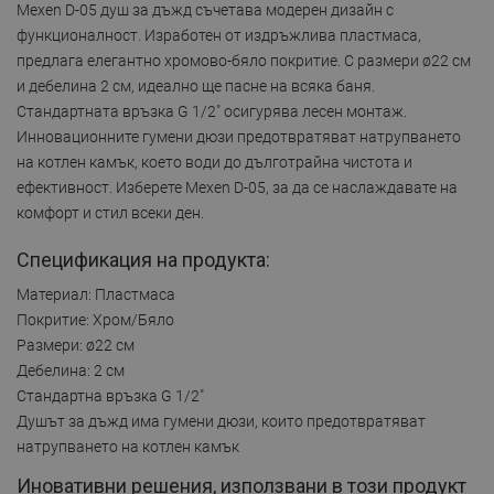
Mexen D-05 душ за дъжд съчетава модерен дизайн с
функционалност. Изработен от издръжлива пластмаса,
предлага елегантно хромово-бяло покритие. С размери ø22 см
и дебелина 2 см, идеално ще пасне на всяка баня.
Стандартната връзка G 1/2" осигурява лесен монтаж.
Инновационните гумени дюзи предотвратяват натрупването
на котлен камък, което води до дълготрайна чистота и
ефективност. Изберете Mexen D-05, за да се наслаждавате на
комфорт и стил всеки ден.
Спецификация на продукта:
Материал: Пластмаса
Покритие: Хром/Бяло
Размери: ø22 см
Дебелина: 2 см
Стандартна връзка G 1/2"
Душът за дъжд има гумени дюзи, които предотвратяват
натрупването на котлен камък
Иновативни решения, използвани в този продукт