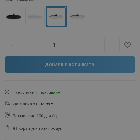
Цвят
- Хром/Бял
favorite_border
-
+
Добави в количката
Наличност:
В наличност
Доставка от:
13.99 €
Връщане до 100 дни
хора
купи този продукт.
9
1