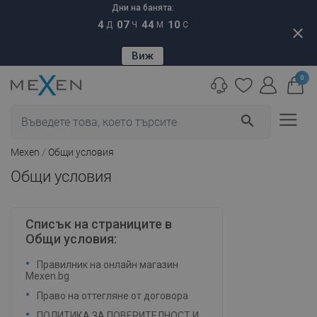
Дни на банята:
4
07
44
10
Д
Ч
М
С
close
Виж
0
search
Mexen
Общи условия
Общи условия
Списък на страниците в
Общи условия:
Правилник на онлайн магазин
Mexen.bg
Право на оттегляне от договора
ПОЛИТИКА ЗА ПОВЕРИТЕЛНОСТ И