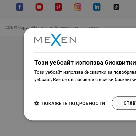
Facebook
YouTube
Pinterest
Instagram Feed
LinkedIn
TikTok
2026 © Copyright mexen.bg. Всички права запазени.
Този уебсайт използва бисквитки
Този уебсайт използва бисквитки за подобряв
уебсайт, Вие се съгласявате с всички бисквитк
Dowiedz się więcej
ПОКАЖЕТЕ ПОДРОБНОСТИ
ОТХВ