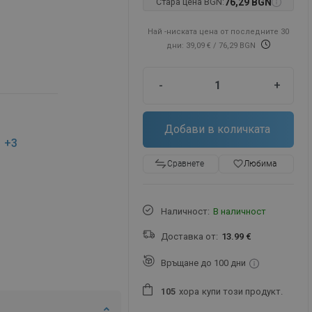
Стара цена BGN:
76,29 BGN
Най -ниската цена от последните 30
дни: 39,09 €
/ 76,29 BGN
-
+
Добави в количката
+3
favorite_border
Любима
Сравнете
Наличност:
В наличност
Доставка от:
13.99 €
Връщане до 100 дни
хора
купи този продукт.
1
0
5