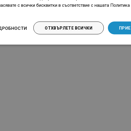
функционалност за дълго време на
 съобразен
ласявате с всички бисквитки в съответствие с нашата Политика 
използване, независимо от нивото
а баня.
на влажност в помещението.
ДРОБНОСТИ
ОТХВЪРЛЕТЕ ВСИЧКИ
ПРИЕ