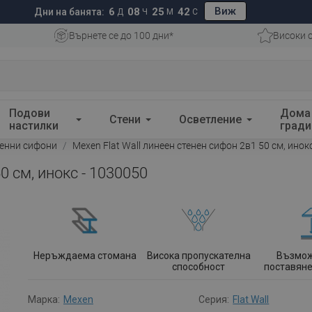
Виж
6
08
25
41
Дни на банята:
Д
Ч
М
С
Върнете се до 100 дни*
Високи 
Подови
Дома
Стени
Осветление
настилки
гради
тенни сифони
Mexen Flat Wall линеен стенен сифон 2в1 50 см, инок
0 см, инокс - 1030050
Неръждаема стомана
Висока пропускателна
Възмож
способност
поставяне
Марка:
Mexen
Серия:
Flat Wall