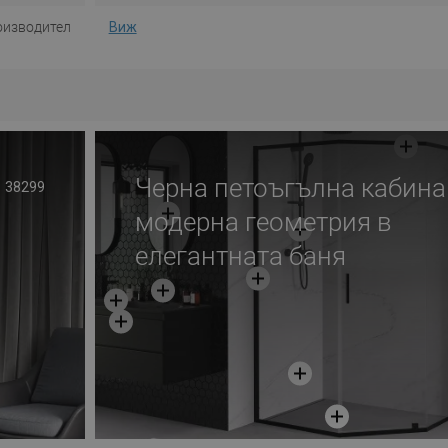
оизводител
Виж
Черна петоъгълна кабина
38299
модерна геометрия в
елегантната баня