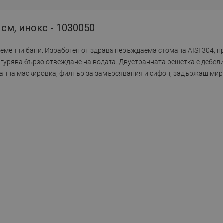
 см, инокс - 1030050
временни бани. Изработен от здрава неръждаема стомана AISI 304, 
сигурява бързо отвеждане на водата. Двустранната решетка с дебели
анна маскировка, филтър за замърсявания и сифон, задържащ мири