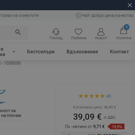
close
отзиви на клиентите
Най -добра цена/качество
0
search
Помощ
Любима
Акаунт
Количка
 и
Бестселъри
Вдъхновения
Контакт
на
с - 1030050
Mexen Flat Wall линеен
(4)
стенен сифон 2в1 50 см,
инокс - 1030050
Каталожна цена:
48,80 €
ност за
39,09 €
 на плочки
(с ДДС)
По -евтино от
9,71 €
19,9%