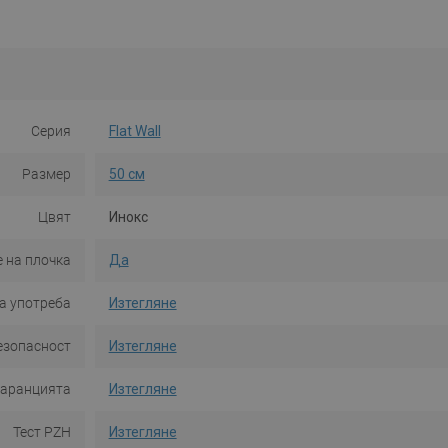
Серия
Flat Wall
Размер
50 см
Цвят
Инокс
 на плочка
Да
а употреба
Изтегляне
езопасност
Изтегляне
гаранцията
Изтегляне
Тест PZH
Изтегляне