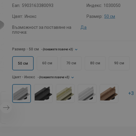
Ean:
5903163380093
Индекс:
1030050
Цвят:
Инокс
Размер:
50 см
Възможност за поставяне на
Да
плочка:
Размер
- 50 см
- (
покажете повече
+3
)
60 см
70 см
80 см
90 см
50 см
Цвят
- Инокс
- (
покажете повече
+3
)
+3