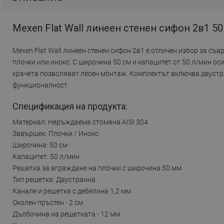
Mexen Flat Wall линеен стенен сифон 2в1 50
Mexen Flat Wall линеен стенен сифон 2в1 е отличен избор за съ
плочки или инокс. С широчина 50 см и капацитет от 50 л/мин о
крачета позволяват лесен монтаж. Комплектът включва двустр
функционалност.
Спецификация на продукта:
Материал: Неръждаема стомана AISI 304
Завършек: Плочки / Инокс
Широчина: 50 см
Капацитет: 50 л/мин
Решетка за вграждане на плочки с широчина 50 мм
Тип решетка: Двустранна
Канале и решетка с дебелина 1,2 мм
Околен пръстен - 2 см
Дълбочина на решетката - 12 мм