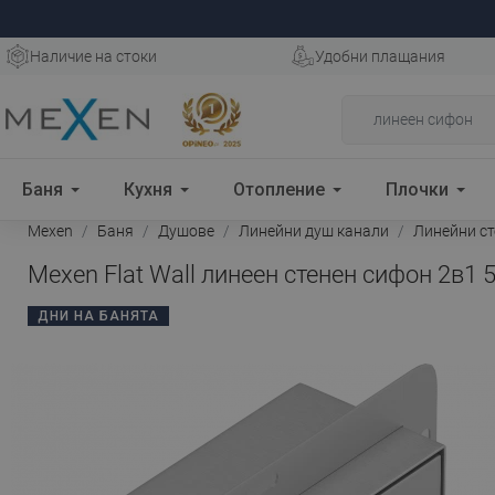
Наличие на стоки
Удобни плащания
Баня
Кухня
Отопление
Плочки
Mexen
Баня
Душове
Линейни душ канали
Линейни с
Mexen Flat Wall линеен стенен сифон 2в1 5
ДНИ НА БАНЯТА