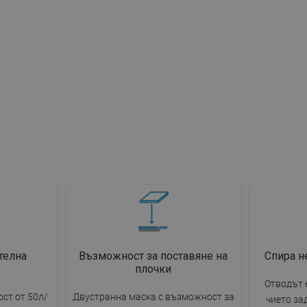
телна
Възможност за поставяне на
Спира н
плочки
Отводът 
ст от 50л/
Двустранна маска с възможност за
чието за