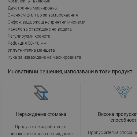
Комплектът включва:
Двустранна маскировка
Сменяем филтър за замърсявания
Сифон, задържащ неприятни миризми
Канале за отвеждане на водата
Регулируеми крачета
Реdukция 50/40 мм
Уплътнителна маншета
Кука за изваждане на маскировката
Иновативни решения, използвани в този продукт
Неръждаема стомана
Висока пропуска
способност
Продуктът е изработен от
Пропускателна способно
висококачествена неръждаема