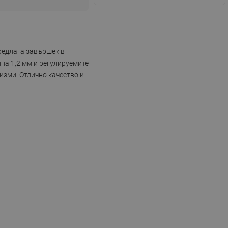
предлага завършек в
на 1,2 мм и регулируемите
зми. Отлично качество и