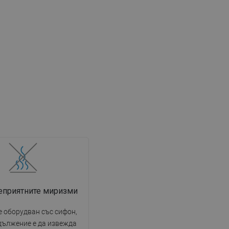
еприятните миризми
е оборудван със сифон,
дължение е да извежда