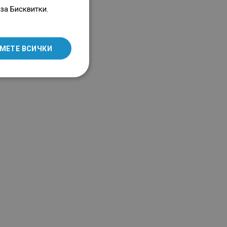
ENGLISH
за Бисквитки.
SLOVAK
LITHUANIAN
МЕТЕ ВСИЧКИ
ROMANIAN
HUNGARIAN
FRENCH
ITALIAN
SPANISH
UKRAINIAN
BULGARIAN
ESTONIAN
DUTCH
LATVIAN