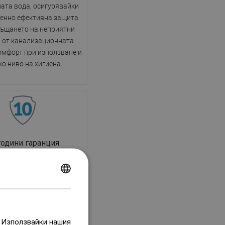
ата вода, осигурявайки
енно ефективна защита
ъщането на неприятни
 от канализационната
омфорт при използване и
ко ниво на хигиена.
години гаранция
ктът е с 10-годишна
ция. При проблеми с
POLISH
 продукт насърчаваме да
CZECH
ете чрез формуляра за
и по телефона на номера
GERMAN
 горещата линия.
. Използвайки нашия