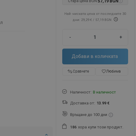
Стара цена BGN:
57,19 BGN
Най -ниската цена от последните 30
дни: 29,29 €
/ 57,19 BGN
ал
-
+
Добави в количката
favorite_border
Любима
Сравнете
Наличност:
В наличност
Доставка от:
13.99 €
Връщане до 100 дни
хора
купи този продукт.
1
8
6