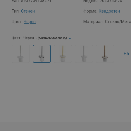
Ean:
5907709108271
Индекс:
7020750-70
Тип:
Стенен
Форма:
Квадратен
Цвят:
Черен
Материал:
Стъкло/Мет
Цвят
- Черен
- (
покажете повече
+5
)
+5