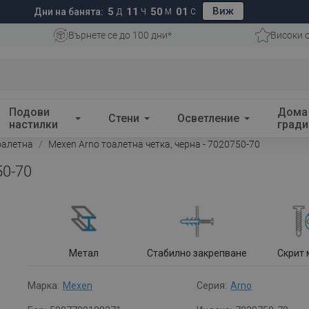
Виж
5
11
50
00
Дни на банята:
Д
Ч
М
С
Върнете се до 100 дни*
Високи 
Подови
Дома
Стени
Осветление
настилки
гради
оалетна
Mexen Arno тоалетна четка, черна - 7020750-70
50-70
Метал
Стабилно закрепване
Скрит
Марка:
Mexen
Серия:
Arno