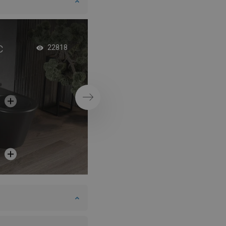
с
Дървени аксесоар
22818
банята в бохо сти
Напред