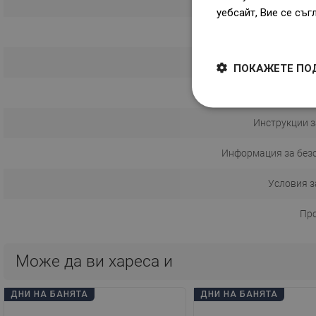
уебсайт, Вие се съг
Dowiedz się więcej
Начин
ПОКАЖЕТЕ ПО
Разстояние 
Инструкции з
Информация за без
Условия з
Пр
Може да ви хареса и
ДНИ НА БАНЯТА
ДНИ НА БАНЯТА