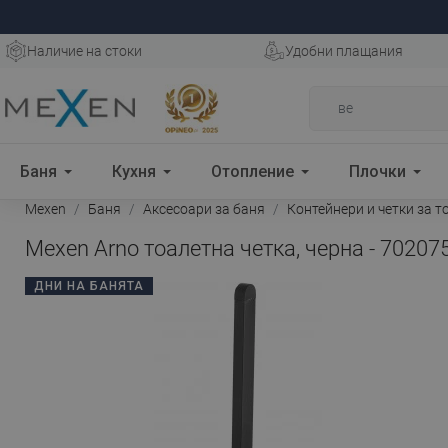
Наличие на стоки
Удобни плащания
Баня
Кухня
Отопление
Плочки
Mexen
Баня
Аксесоари за баня
Контейнери и четки за т
Mexen Arno тоалетна четка, черна - 70207
ДНИ НА БАНЯТА