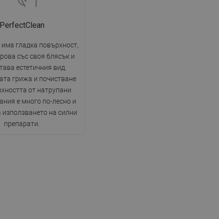
PerfectClean
 има гладка повърхност,
рова със своя блясък и
тава естетичния вид.
ата грижа и почистване
рхността от натрупани
ния е много по-лесно и
а използването на силни
препарати.