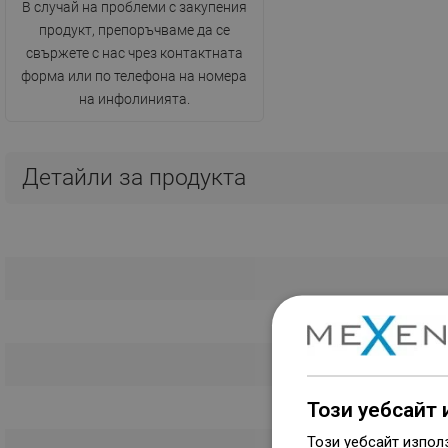
В случай на проблеми с закупения
продукт, препоръчваме да се
свържете с нас чрез контактната
форма или по телефона на номера
на инфолинията.
Детайли за продукта
Този уебсайт 
Този уебсайт изпол