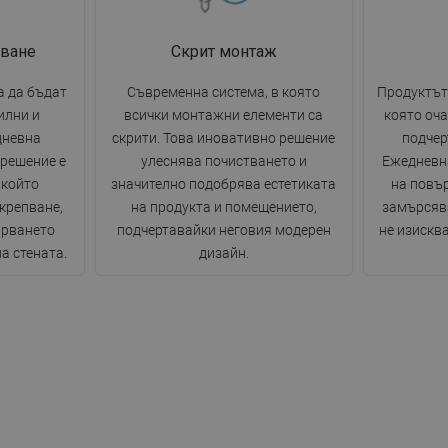
пване
Скрит монтаж
а да бъдат
Съвременна система, в която
Продуктът
илни и
всички монтажни елементи са
която оча
дневна
скрити. Това иновативно решение
подчер
 решение е
улеснява почистването и
Ежедневн
 който
значително подобрява естетиката
на повъ
крепване,
на продукта и помещението,
замърсява
арването
подчертавайки неговия модерен
не изискв
а стената.
дизайн.