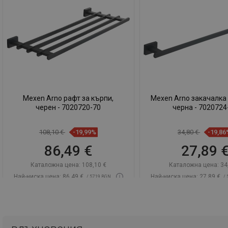
Mexen Arno рафт за кърпи,
Mexen Arno закачалка 
черен - 7020720-70
черна - 7020724
108,10 €
-19,99%
34,80 €
-19,86
86,49 €
27,89 
Каталожна цена:
108,10 €
Каталожна цена:
34
Най-ниска цена: 86,49 €
Най-ниска цена: 27,89 €
/ 57,19 BGN
/ 
Наличност:
В наличност
Наличност:
В нали
Добави в количката
Добави в коли
Сравнете
favorite_border
Любима
Сравнете
favorite_border
Л