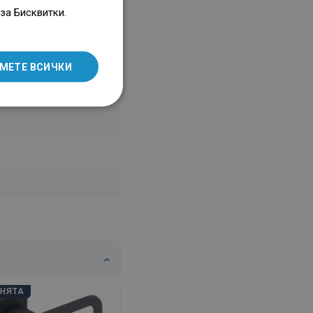
ENGLISH
за Бисквитки.
SLOVAK
LITHUANIAN
МЕТЕ ВСИЧКИ
ROMANIAN
HUNGARIAN
FRENCH
ITALIAN
SPANISH
UKRAINIAN
BULGARIAN
ESTONIAN
DUTCH
АНЯТА
ДНИ НА БАНЯТА
LATVIAN