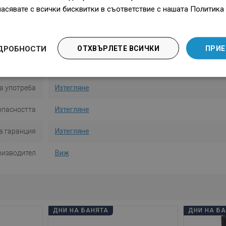
Материал
Стъкло/Метал
ласявате с всички бисквитки в съответствие с нашата Политика 
Форма
Квадратен
 на монтаж
С дюбели
ДРОБНОСТИ
ОТХВЪРЛЕТЕ ВСИЧКИ
ПРИЕ
от стената
13,5 см
а употреба
Изтегляне
опасността
Изтегляне
а гаранция
Изтегляне
оизводител
Виж
ДНИ НА БАНЯТА
ДНИ НА Б