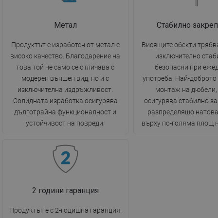
Метал
Стабилно закре
Продуктът е изработен от метал с
Висящите обекти трябв
високо качество. Благодарение на
изключително стаб
това той не само се отличава с
безопасни при еже
модерен външен вид, но и с
употреба. Най-доброто
изключителна издръжливост.
монтаж на дюбели,
Солидната изработка осигурява
осигурява стабилно за
дълготрайна функционалност и
разпределящо натов
устойчивост на повреди.
върху по-голяма площ н
2 години гаранция
Продуктът е с 2-годишна гаранция.