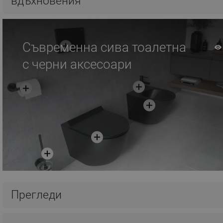
вдъхновения
Съвременна сива тоалетна
с черни аксесоари
Прегледи