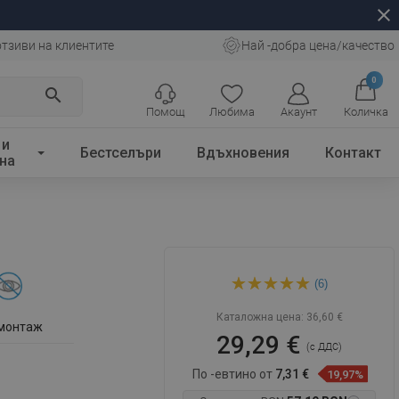
close
отзиви на клиентите
Най -добра цена/качество
0
search
Помощ
Любима
Акаунт
Количка
 и
Бестселъри
Вдъхновения
Контакт
на
Mexen Arno тоалетна четка,
(6)
черна - 7020750-70
Каталожна цена:
36,60 €
 монтаж
29,29 €
(с ДДС)
По -евтино от
7,31 €
19,97%