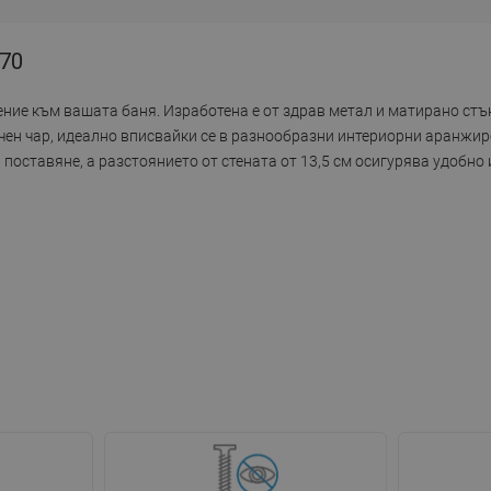
-70
ение към вашата баня. Изработена е от здрав метал и матирано стъ
ечен чар, идеално вписвайки се в разнообразни интериорни аранжи
 поставяне, а разстоянието от стената от 13,5 см осигурява удобно