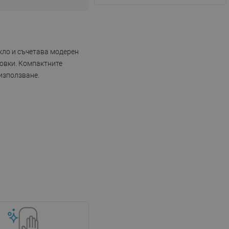
кло и съчетава модерен
ровки. Компактните
 използване.