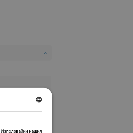
POLISH
CZECH
GERMAN
. Използвайки нашия