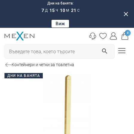
Дни на банята:
7
15
10
20
Д
Ч
М
С
close
Виж
0
search
Контейнери и четки за тоалетна
ДНИ НА БАНЯТА