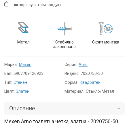
хора
купи този продукт.
1
8
8
Метал
Стабилно
Скрит монтаж
закрепване
Марка:
Mexen
Серия:
Arno
Ean:
5907709126923
Индекс:
7020750-50
Тип:
Стенен
Форма:
Квадратен
Цвят:
Златен
Материал:
Стъкло/Метал
Описание
Mexen Arno тоалетна четка, златна - 7020750-50