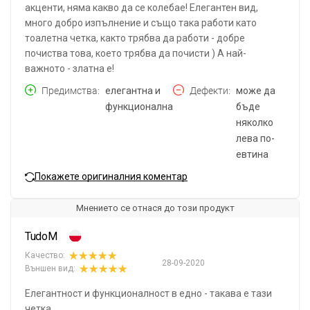
акценти, няма какво да се колебае! Елегантен вид,
много добро изпълнение и също така работи като
тоалетна четка, както трябва да работи - добре
почиства това, което трябва да почисти ) А най-
важното - златна е!
Предимства
елегантна и
Дефекти
може да
функционална
бъде
няколко
лева по-
евтина
Покажете оригиналния коментар
Мнението се отнася до този продукт
TudoM
Качество:
28-09-2020
Външен вид:
Елегантност и функционалност в едно - такава е тази
четка.