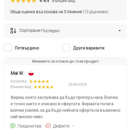
4.9
/5
Външен вид
Обща оценка въз основа на 5 Мнение
(10 държави)
Сортиране:
Последно
Потвърдено
Други варианти
Мнението се отнася до този продукт
Mał W.
Качество:
23-09-2024
Външен вид:
Фирма, която заслужава да бъде препоръчана. Всичко
е точно както е описано в офертата. Фирмата полага
всички усилия, за да бъде нейната оферта на възможно
най-високо ниво.
Предимства
-
Дефекти
-