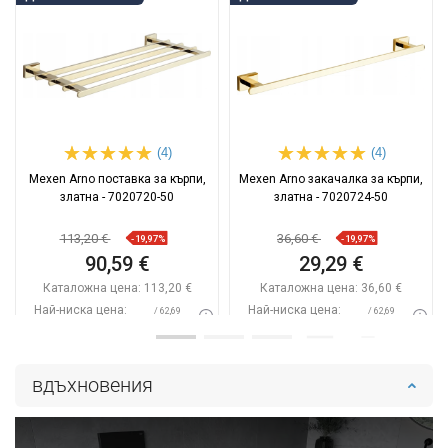
(4)
(4)
Mexen Arno поставка за кърпи,
Mexen Arno закачалка за кърпи,
златна - 7020720-50
златна - 7020724-50
113,20 €
36,60 €
-19,97%
-19,97%
90,59 €
29,29 €
Каталожна цена:
113,20 €
Каталожна цена:
36,60 €
Най-ниска цена:
Най-ниска цена:
/ 62,69
/ 62,69
90,59 €
29,29 €
BGN
BGN
Наличност:
В наличност
Наличност:
В наличност
вдъхновения
Добави в количката
Добави в количката
Сравнете
favorite_border
Любима
Сравнете
favorite_border
Любима