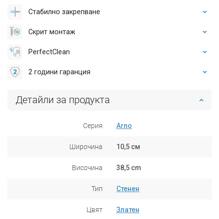
Стабилно закрепване
Скрит монтаж
PerfectClean
2 години гаранция
Детайли за продукта
Серия
Arno
Широчина
10,5 см
Височина
38,5 cm
Тип
Стенен
Цвят
Златен