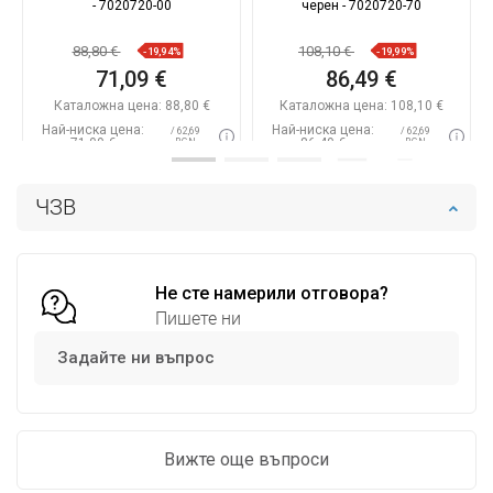
- 7020720-00
черен - 7020720-70
88,80 €
108,10 €
-19,94%
-19,99%
71,09 €
86,49 €
Каталожна цена:
88,80 €
Каталожна цена:
108,10 €
Най-ниска цена:
Най-ниска цена:
/ 62,69
/ 62,69
71,09 €
86,49 €
BGN
BGN
Наличност:
В наличност
Наличност:
В наличност
ЧЗВ
Добави в количката
Добави в количката
Сравнете
favorite_border
Любима
Сравнете
favorite_border
Любима
Не сте намерили отговора?
Пишете ни
Задайте ни въпрос
Вижте още въпроси