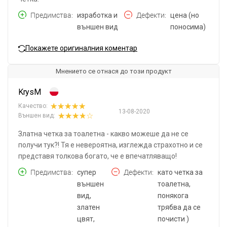
Предимства
изработка и
Дефекти
цена (но
външен вид
поносима)
Покажете оригиналния коментар
Мнението се отнася до този продукт
KrysM
Качество:
13-08-2020
Външен вид:
Златна четка за тоалетна - какво можеше да не се
получи тук?! Тя е невероятна, изглежда страхотно и се
представя толкова богато, че е впечатляващо!
Предимства
супер
Дефекти
като четка за
външен
тоалетна,
вид,
понякога
златен
трябва да се
цвят,
почисти )