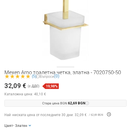
Mexen Arno тоалетна четка, златна - 7020750-50
(0)
(5)
Въпроси
32,09 €
19,98%
(с ДДС)
Каталожна цена:
40,10 €
Стара цена BGN:
62,69 BGN
Най -ниската цена от последните 30 дни: 32,09 €
/ 62,69 BGN
Цвят
- Златен