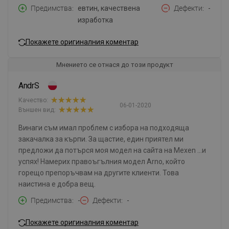
Предимства
евтин, качествена
Дефекти
-
изработка
Покажете оригиналния коментар
Мнението се отнася до този продукт
AndrS
Качество:
06-01-2020
Външен вид:
Винаги съм имал проблем с избора на подходяща
закачалка за кърпи. За щастие, един приятел ми
предложи да потърся моя модел на сайта на Mexen ...и
успях! Намерих правоъгълния модел Arno, който
горещо препоръчвам на другите клиенти. Това
наистина е добра вещ.
Предимства
-
Дефекти
-
Покажете оригиналния коментар