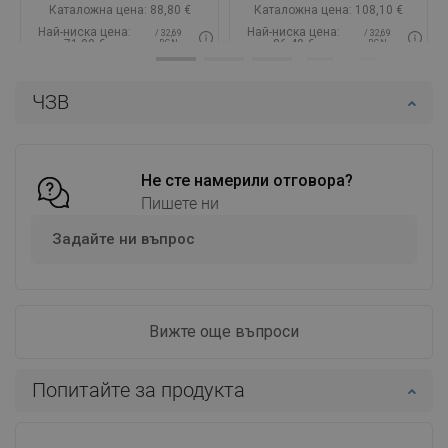
Каталожна цена:
88,80 €
Каталожна цена:
108,10 €
Най-ниска цена:
Най-ниска цена:
/ 32,69
/ 32,69
71,09 €
86,49 €
BGN
BGN
Наличност:
В наличност
Наличност:
В наличност
ЧЗВ
Добави в количката
Добави в количката
Сравнете
favorite_border
Любима
Сравнете
favorite_border
Любима
Не сте намерили отговора?
Пишете ни
Задайте ни въпрос
Вижте още въпроси
Попитайте за продукта