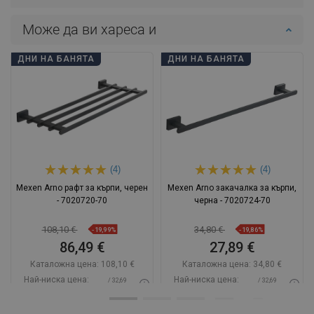
Може да ви хареса и
ДНИ НА БАНЯТА
ДНИ НА БАНЯТА
(4)
(4)
Mexen Arno рафт за кърпи, черен
Mexen Arno закачалка за кърпи,
- 7020720-70
черна - 7020724-70
108,10 €
34,80 €
-19,99%
-19,86%
86,49 €
27,89 €
Каталожна цена:
108,10 €
Каталожна цена:
34,80 €
Най-ниска цена:
Най-ниска цена:
/ 32,69
/ 32,69
86,49 €
27,89 €
BGN
BGN
Наличност:
В наличност
Наличност:
В наличност