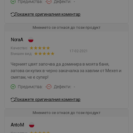
Предимства
-
Дефекти
-
Покажете оригиналния коментар
Мнението се отнася до този продукт
NoraA
Качество:
17-02-2021
Външен вид:
Черният цвят започва да доминира в моята баня,
затова си купих в черно закачалка за хавлии от Mexen и
смятам, че е супер!
Предимства
-
Дефекти
-
Покажете оригиналния коментар
Мнението се отнася до този продукт
AntoM