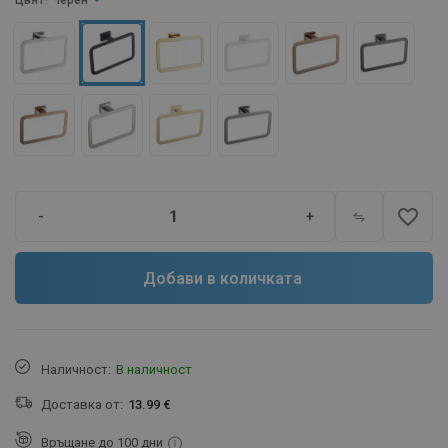
Цвят
- Черен
favorite_border
-
+
Добави в количката
Наличност:
В наличност
Доставка от:
13.99 €
Връщане до 100 дни