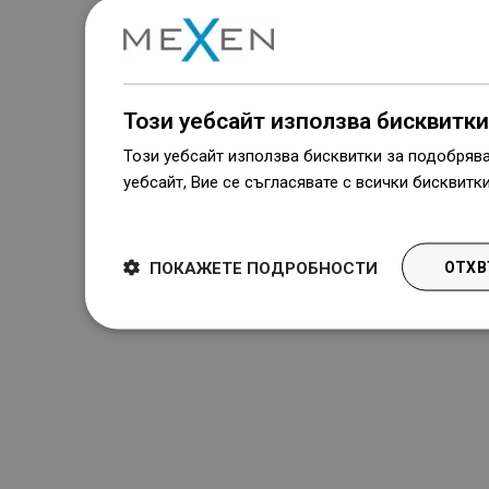
Този уебсайт използва бисквитки
Този уебсайт използва бисквитки за подобряв
уебсайт, Вие се съгласявате с всички бисквитк
Dowiedz się więcej
ПОКАЖЕТЕ ПОДРОБНОСТИ
ОТХВ