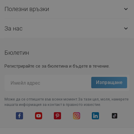
Полезни връзки

За нас

Бюлетин
Регистрирайте се за бюлетина и бъдете в течение.
Може да се отпишете във всеки момент.За тази цел, моля, намерете
нашата информация за контакт в правното известие.
Facebook
YouTube
Pinterest
Instagram Feed
LinkedIn
TikTok