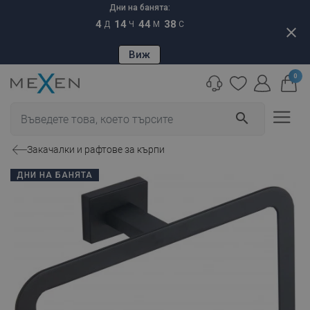
Дни на банята:
4
14
44
37
Д
Ч
М
С
close
Виж
0
search
Закачалки и рафтове за кърпи
ДНИ НА БАНЯТА