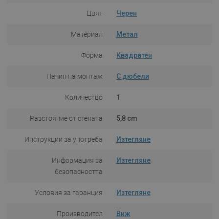
Цвят
Черен
Материал
Метал
Форма
Квадратен
Начин на монтаж
С дюбели
Количество
1
Разстояние от стената
5,8 cm
Инструкции за употреба
Изтегляне
Информация за
Изтегляне
безопасността
Условия за гаранция
Изтегляне
Производител
Виж