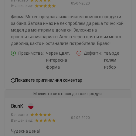
Качество:
05-04-2020
Външен вид:
Фирма Mexen предлага изключително много продукти
за баня. Затова имах не лек проблем да реша точно кой
модел да монтирам в дома си. Заложих на
правоъгълния вариант Arno в черен цвят и съм много
доволна, както и останалите потребители. Браво!
Предимства
черен цвят,
Дефекти
твърде
интересна
голям
форма
избор
Покажете оригиналния коментар
Мнението се отнася до този продукт
BrunK
Качество:
04-02-2020
Външен вид:
Чудесна цена!