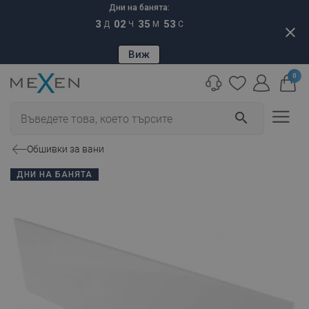
Дни на банята:
3
02
35
52
Д
Ч
М
С
close
Виж
0
search
Обшивки за вани
ДНИ НА БАНЯТА