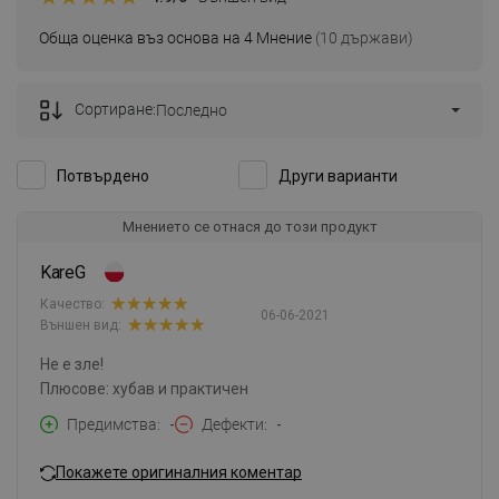
Обща оценка въз основа на 4 Мнение
(10 държави)
Сортиране:
Последно
Потвърдено
Други варианти
Мнението се отнася до този продукт
KareG
Качество:
06-06-2021
Външен вид:
Не е зле!
Плюсове: хубав и практичен
Предимства
-
Дефекти
-
Покажете оригиналния коментар