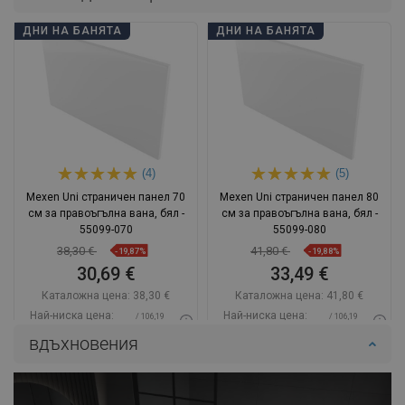
ДНИ НА БАНЯТА
ДНИ НА БАНЯТА
(4)
(5)
Mexen Uni страничен панел 70
Mexen Uni страничен панел 80
см за правоъгълна вана, бял -
см за правоъгълна вана, бял -
55099-070
55099-080
38,30 €
41,80 €
-19,87%
-19,88%
30,69 €
33,49 €
Каталожна цена:
38,30 €
Каталожна цена:
41,80 €
Най-ниска цена:
Най-ниска цена:
/ 106,19
/ 106,19
30,69 €
33,49 €
BGN
BGN
вдъхновения
Наличност:
В наличност
Наличност:
В наличност
Добави в количката
Добави в количката