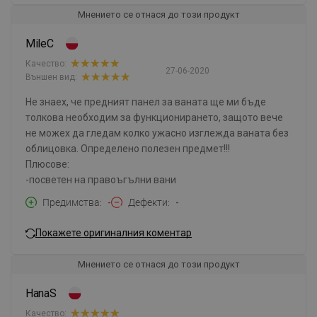
Мнението се отнася до този продукт
MileC
Качество:
27-06-2020
Външен вид:
Не знаех, че предният панел за ваната ще ми бъде
толкова необходим за функционирането, защото вече
не можех да гледам колко ужасно изглежда ваната без
облицовка. Определено полезен предмет!!!
Плюсове:
-посветен на правоъгълни вани
Предимства
-
Дефекти
-
Покажете оригиналния коментар
Мнението се отнася до този продукт
HanaS
Качество: