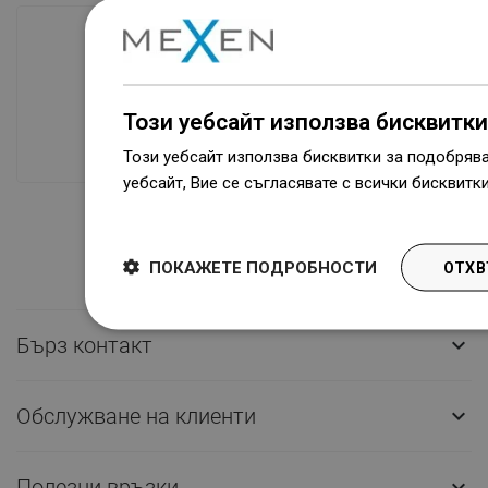
Наличие на стоки
Нашите продукти ви чакат в модерен
Този уебсайт използва бисквитки
склад.Винаги готов за изпращане!
Този уебсайт използва бисквитки за подобряв
уебсайт, Вие се съгласявате с всички бисквитк
Dowiedz się więcej
ПОКАЖЕТЕ ПОДРОБНОСТИ
ОТХВ
Бърз контакт

Обслужване на клиенти

Полезни връзки
