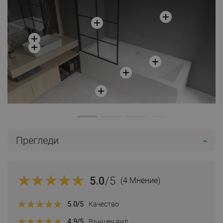
Сравнете
favorite_border
Любима
Сравнете
favorite_border
Любима
Прегледи
5.0
/5
(4 Мнение)
5.0
/5
Качество
4.9
/5
Външен вид