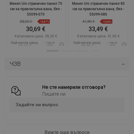
Mexen Uni страничен панел 70
Mexen Uni страничен панел 80
см за правоъгълна вана, бял -
см за правоъгълна вана, бял -
55099-070
55099-080
38,30 €
41,80 €
-19,87%
-19,88%
30,69 €
33,49 €
Каталожна цена:
38,30 €
Каталожна цена:
41,80 €
Най-ниска цена:
Най-ниска цена:
/ 106,19
/ 106,19
30,69 €
33,49 €
BGN
BGN
Наличност:
В наличност
Наличност:
В наличност
ЧЗВ
Добави в количката
Добави в количката
Сравнете
favorite_border
Любима
Сравнете
favorite_border
Любима
Не сте намерили отговора?
Пишете ни
Задайте ни въпрос
Вижте още въпроси