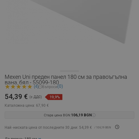
Mexen Uni преден панел 180 см за правоъгълна
вана, бял - 55099-180
(0)
(4)
Въпроси
54,39 €
19,9%
(с ДДС)
Каталожна цена:
67,90 €
Стара цена BGN:
106,19 BGN
Най -ниската цена от последните 30 дни: 54,39 €
/ 106,19 BGN