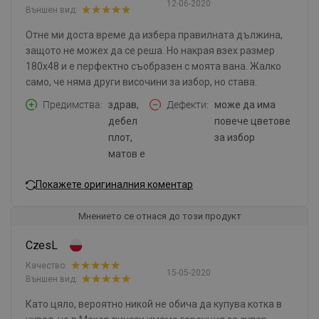
12-06-2020
Външен вид:
Отне ми доста време да избера правилната дължина,
защото не можех да се реша. Но накрая взех размер
180x48 и е перфектно съобразен с моята вана. Жалко
само, че няма други височини за избор, но става.
Предимства
здрав,
Дефекти
може да има
дебел
повече цветове
плот,
за избор
матов е
Покажете оригиналния коментар
Мнението се отнася до този продукт
CzesL
Качество:
15-05-2020
Външен вид:
Като цяло, вероятно никой не обича да купува котка в