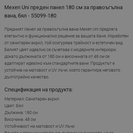
Mexen Uni преден панел 180 см за правоъгълна
вана, бял - 55099-180
Предният панел за правоъгълна вана Mexen Uni предлага
елегантно и функционално решение за вашата баня. Изработен
от санитарен акрил, той осигурява трайност и естетичен вид.
Белият цвят идеално се съчетава с модерните интериори,
докато дължината от 180 см и височината от 48 см се
адаптират идеално към стандартните вани. Продуктът е
устойчив на матовост и UV лъчи, което гарантира неговото
дълготрайно качество.
Спецификация на продукта:
Материал: Санитарен акрил
Цвят: Бял
Дължина: 180 см
Височина: 48 см
Устойчивост на матовост и UV лъчи
Ваната и страничният панел, видими на снимката, не са