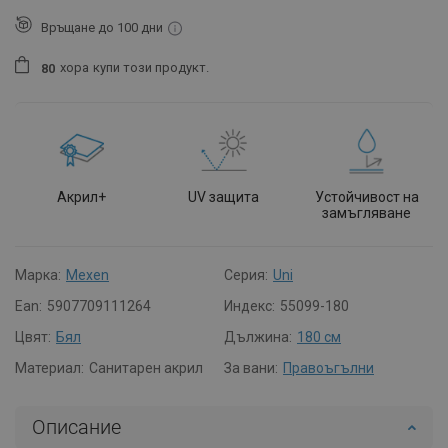
Връщане до 100 дни
хора
купи този продукт.
8
0
Акрил+
UV защита
Устойчивост на
замъгляване
Марка:
Mexen
Серия:
Uni
Ean:
5907709111264
Индекс:
55099-180
Цвят:
Бял
Дължина:
180 см
Материал:
Санитарен акрил
За вани:
Правоъгълни
Описание