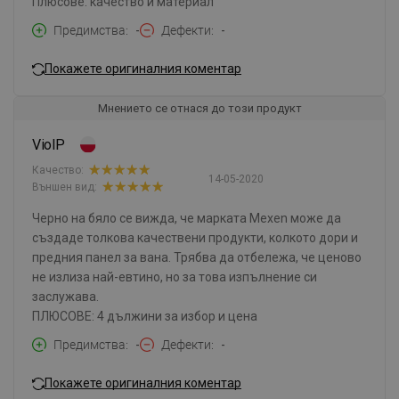
Плюсове: качество и материал
Предимства
-
Дефекти
-
Покажете оригиналния коментар
Мнението се отнася до този продукт
ViolP
Качество:
14-05-2020
Външен вид:
Черно на бяло се вижда, че марката Mexen може да
създаде толкова качествени продукти, колкото дори и
предния панел за вана. Трябва да отбележа, че ценово
не излиза най-евтино, но за това изпълнение си
заслужава.
ПЛЮСОВЕ: 4 дължини за избор и цена
Предимства
-
Дефекти
-
Покажете оригиналния коментар