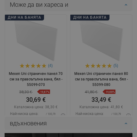
Може да ви хареса и
ДНИ НА БАНЯТА
ДНИ НА БАНЯТА
(4)
(5)
Mexen Uni страничен панел 70
Mexen Uni страничен панел 80
см за правоъгълна вана, бял -
см за правоъгълна вана, бял -
55099-070
55099-080
38,30 €
41,80 €
-19,87%
-19,88%
30,69 €
33,49 €
Каталожна цена:
38,30 €
Каталожна цена:
41,80 €
Най-ниска цена:
Най-ниска цена:
/ 100,79
/ 100,79
30,69 €
33,49 €
BGN
BGN
вдъхновения
Наличност:
В наличност
Наличност:
В наличност
Добави в количката
Добави в количката