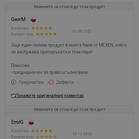
Мнението се отнася до този продукт
GeorM
Качество:
01-08-2021
Външен вид:
Още един полски продукт в моята баня от MEXEN, който
си заслужава препоръката и тези пари!
Плюсове:
-предназначен за правоъгълни вани
Предимства
-
Дефекти
-
Покажете оригиналния коментар
Мнението се отнася до този продукт
EmilG
Качество:
09-12-2020
Външен вид: