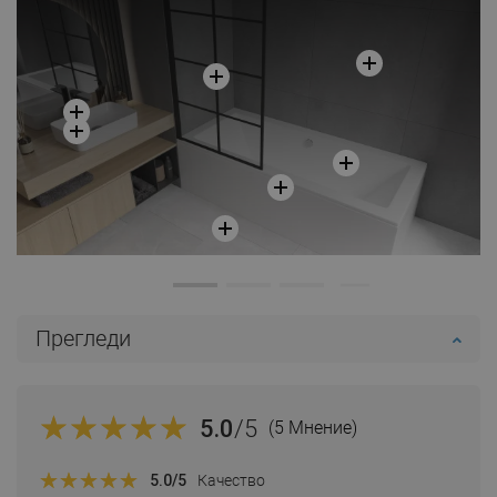
Сравнете
favorite_border
Любима
Сравнете
favorite_border
Любима
Прегледи
5.0
/5
(5 Мнение)
5.0
/5
Качество