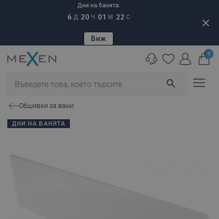
Дни на банята:
6
20
01
21
Д
Ч
М
С
close
Виж
0
search
Обшивки за вани
ДНИ НА БАНЯТА