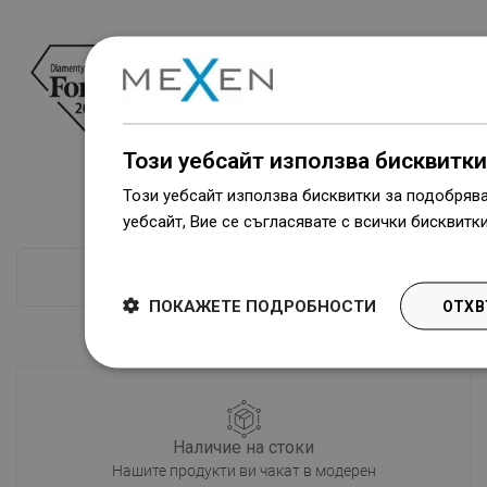
Този уебсайт използва бисквитки
Този уебсайт използва бисквитки за подобряв
уебсайт, Вие се съгласявате с всички бисквитк
Dowiedz się więcej
ПРОВЕРКА ПОВЕЧЕ
ПОКАЖЕТЕ ПОДРОБНОСТИ
ОТХВ
Наличие на стоки
Нашите продукти ви чакат в модерен