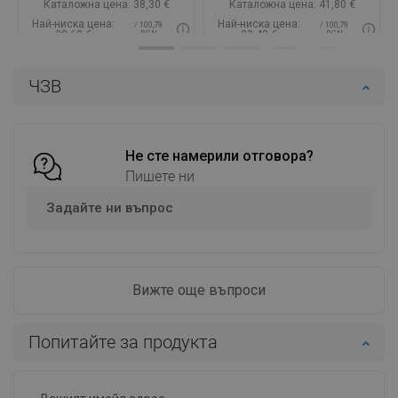
Каталожна цена:
38,30 €
Каталожна цена:
41,80 €
Най-ниска цена:
Най-ниска цена:
/ 100,79
/ 100,79
30,69 €
33,49 €
BGN
BGN
Наличност:
В наличност
Наличност:
В наличност
ЧЗВ
Добави в количката
Добави в количката
Сравнете
favorite_border
Любима
Сравнете
favorite_border
Любима
Не сте намерили отговора?
Пишете ни
Задайте ни въпрос
Вижте още въпроси
Попитайте за продукта