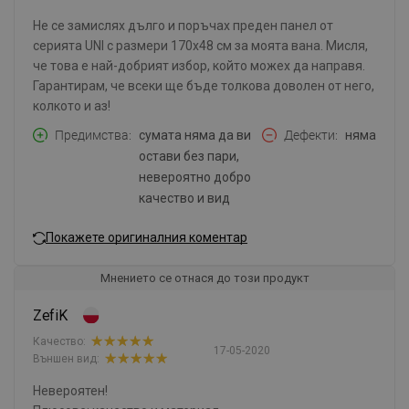
Не се замислях дълго и поръчах преден панел от
серията UNI с размери 170x48 см за моята вана. Мисля,
че това е най-добрият избор, който можех да направя.
Гарантирам, че всеки ще бъде толкова доволен от него,
колкото и аз!
Предимства
сумата няма да ви
Дефекти
няма
остави без пари,
невероятно добро
качество и вид
Покажете оригиналния коментар
Мнението се отнася до този продукт
ZefiK
Качество:
17-05-2020
Външен вид:
Невероятен!