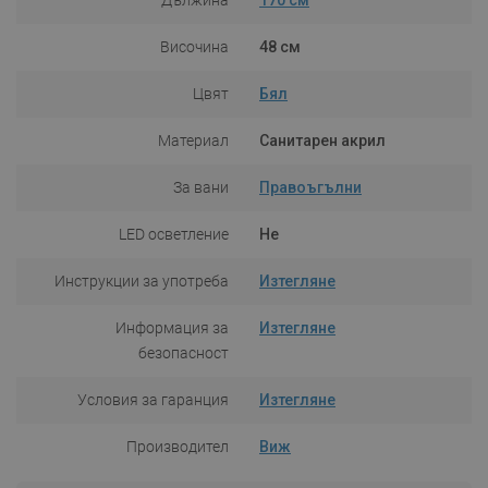
Височина
48 см
Цвят
Бял
Материал
Санитарен акрил
За вани
Правоъгълни
LED осветление
Не
Инструкции за употреба
Изтегляне
Информация за
Изтегляне
безопасност
Условия за гаранция
Изтегляне
Производител
Виж