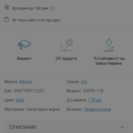
Връщане до 100 дни
хора
купи този продукт.
9
7
Акрил+
UV защита
Устойчивост на
замъгляване
Марка:
Mexen
Серия:
Uni
Ean:
5907709111257
Индекс:
55099-170
Цвят:
Бял
Дължина:
170 см
Материал:
Санитарен акрил
За вани:
Правоъгълни
Описание