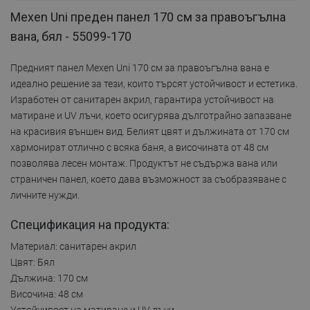
Mexen Uni преден панел 170 см за правоъгълна
вана, бял - 55099-170
Предният панел Mexen Uni 170 см за правоъгълна вана е
идеално решение за тези, които търсят устойчивост и естетика.
Изработен от санитарен акрил, гарантира устойчивост на
матиране и UV лъчи, което осигурява дълготрайно запазване
на красивия външен вид. Белият цвят и дължината от 170 см
хармонират отлично с всяка баня, а височината от 48 см
позволява лесен монтаж. Продуктът не съдържа вана или
страничен панел, което дава възможност за съобразяване с
личните нужди.
Спецификация на продукта:
Материал: санитарен акрил
Цвят: Бял
Дължина: 170 см
Височина: 48 см
Устойчивост на матиране и UV лъчи