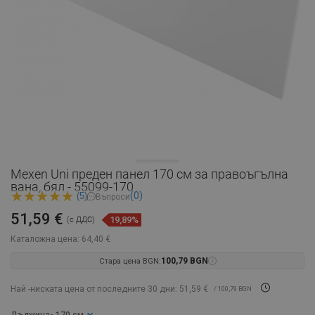
Mexen Uni преден панел 170 см за правоъгълна
вана, бял - 55099-170
(0)
(5)
Въпроси
51,59 €
19,89%
(с ДДС)
Каталожна цена:
64,40 €
Стара цена BGN:
100,79 BGN
Най -ниската цена от последните 30 дни: 51,59 €
/ 100,79 BGN