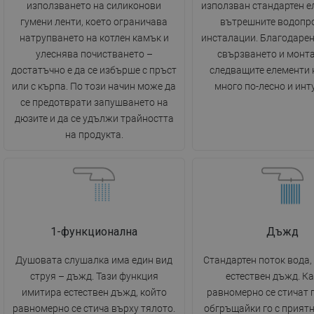
използването на силиконови
използван стандартен е
гумени ленти, което ограничава
вътрешните водопр
натрупването на котлен камък и
инсталации. Благодарен
улеснява почистването –
свързването и монт
достатъчно е да се избърше с пръст
следващите елементи 
или с кърпа. По този начин може да
много по-лесно и инт
се предотврати запушването на
дюзите и да се удължи трайността
на продукта.
1-функционална
Дъжд
Душовата слушалка има един вид
Стандартен поток вода
струя – дъжд. Тази функция
естествен дъжд. К
имитира естествен дъжд, който
равномерно се стичат 
равномерно се стича върху тялото.
обгръщайки го с прият