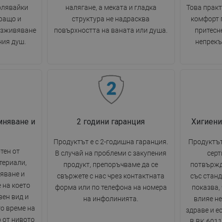
олявайки
налягане, а меката и гладка
Това прак
ращо и
структура не надрасква
комфорт п
изживяване
повърхността на ваната или душа.
притесн
ния душ.
непрекъ
мняване и
2 години гаранция
Хигиени
Продуктът е с 2-годишна гаранция.
Продуктът
тен от
В случай на проблеми с закупения
серт
териали,
продукт, препоръчваме да се
потвържд
яване и
свържете с нас чрез контактната
със станд
 на което
форма или по телефона на номера
показва,
вен вид и
на инфолинията.
влияе н
о време на
здраве и е
 от нивото
B.BK.6011