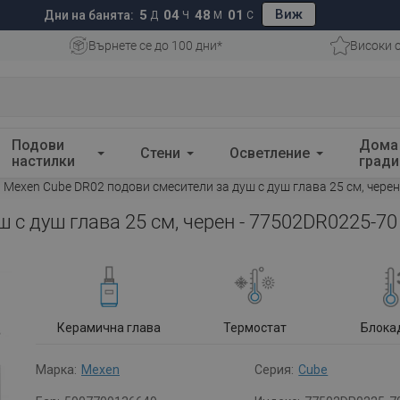
Виж
5
04
48
00
Дни на банята:
Д
Ч
М
С
Върнете се до 100 дни*
Високи 
Подови
Дома
Стени
Осветление
настилки
гради
Mexen Cube DR02 подови смесители за душ с душ глава 25 см, чере
 с душ глава 25 см, черен - 77502DR0225-70
Керамична глава
Термостат
Блока
Марка:
Mexen
Серия:
Cube