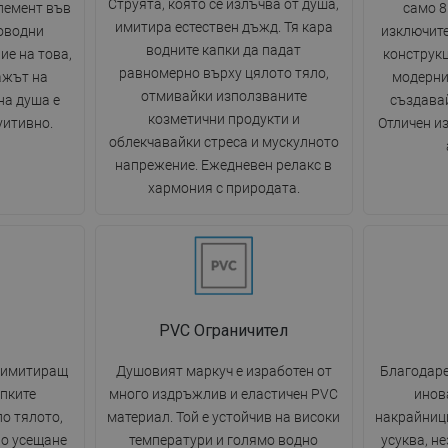
Струята, която се излъчва от душа,
лемент във
само 8
имитира естествен дъжд. Тя кара
оводни
изключите
водните капки да падат
ие на това,
конструкц
равномерно върху цялото тяло,
ажът на
модерни
отмивайки използваните
на душа е
създавай
козметични продукти и
уитивно.
Отличен и
облекчавайки стреса и мускулното
напрежение. Ежедневен релакс в
хармония с природата.
PVC Ограничител
, имитиращ
Душовият маркуч е изработен от
Благодаре
апките
много издръжлив и еластичен PVC
инов
по тялото,
материал. Той е устойчив на високи
накрайници
но усещане
температури и голямо водно
усуква, н