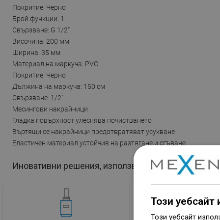
Покритие: Черно
Брой функции: 1
Свързване: G 1/2"
Височина: 200 мм
Ширина: 35 мм
Материал на маркуча: PVC
Покритие: Черно
Дължина на маркуча: 150 см
Свързване: 1/2"
Месингови накрайници
Гладка повърхност улеснява почистването
Въртящи се накрайници предотвратяват усукване
Еластичен материал устойчив на разтягане и сгъване
Иновативни решения, използвани в този продукт
Този уебсайт 
Този уебсайт изпол