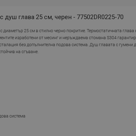
 душ глава 25 см, черен - 77502DR0225-70
 с диаметър 25 см в стилно черно покритие. Термостатичната глава
ементите изработени от месинг и неръждаема стомана S304 гаранти
инсталация без допълнителна подова система. Душ главата с гумени
стойчив на сгъване.
одова система