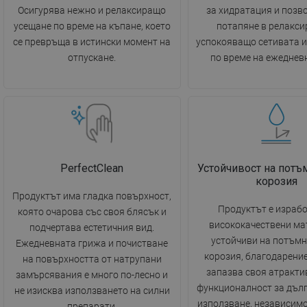
Осигурява нежно и релаксиращо
за хидратация и позв
усещане по време на къпане, което
потапяне в релакси
се превръща в истински момент на
успокояващо сетивата 
отпускане.
по време на ежеднев
PerfectClean
Устойчивост на потъ
корозия
Продуктът има гладка повърхност,
Продуктът е израбо
която очарова със своя блясък и
висококачествени ма
подчертава естетичния вид.
устойчиви на потъмн
Ежедневната грижа и почистване
корозия, благодарение
на повърхността от натрупани
запазва своя атракти
замърсявания е много по-лесно и
функционалност за дълг
не изисква използването на силни
използване, независимо
препарати.