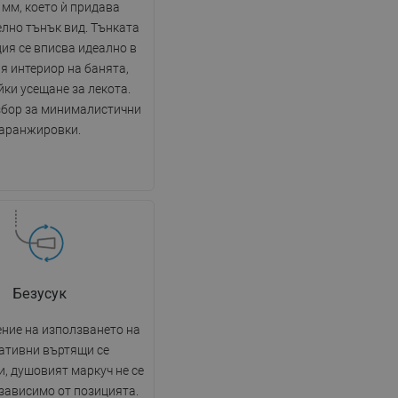
DANISH
 мм, което ѝ придава
лно тънък вид. Тънката
SWEDISH
ия се вписва идеално в
FINNISH
я интериор на банята,
ки усещане за лекота.
PORTUGUESE
збор за минималистични
CROATIAN
аранжировки.
GREEK
SLOVENIAN
Безусук
ние на използването на
ативни въртящи се
, душовият маркуч не се
езависимо от позицията.