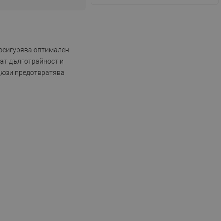
 осигурява оптимален
рат дълготрайност и
 дюзи предотвратява