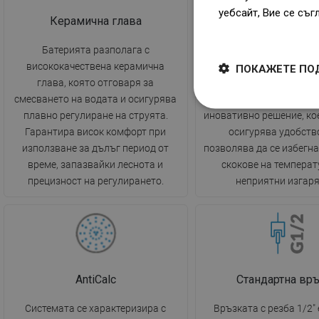
уебсайт, Вие се съг
Керамична глава
Термостат
Dowiedz się więcej
Батерията разполага с
Термостатът дава възм
висококачествена керамична
настройване на темпер
ПОКАЖЕТЕ ПО
глава, която отговаря за
водата, която ще се п
смесването на водата и осигурява
време на къпане. Т
плавно регулиране на струята.
иновативно решение, ко
Гарантира висок комфорт при
осигурява удобство
използване за дълъг период от
позволява да се избегн
време, запазвайки леснота и
скокове на температ
прецизност на регулирането.
неприятни изгаря
AntiCalc
Стандартна вр
Системата се характеризира с
Връзката с резба 1/2"