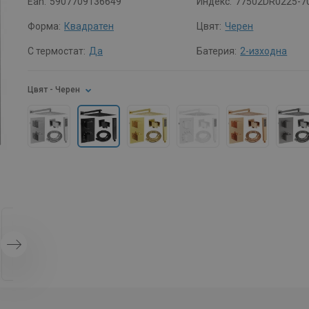
Ean:
5907709136649
Индекс:
77502DR0225-7
Форма:
Квадратен
Цвят:
Черен
С термостат:
Да
Батерия:
2-изходна
Цвят
- Черен