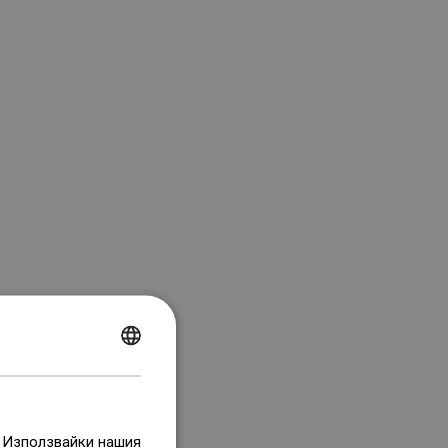
POLISH
CZECH
GERMAN
. Използвайки нашия