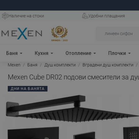
Наличие на стоки
Удобни плащания
Баня
Кухня
Отопление
Плочки
Mexen
Баня
Душ комплекти
Вградени душ комплекти
Mexen Cube DR02 подови смесители за душ
ДНИ НА БАНЯТА