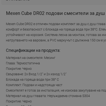
Mexen Cube DR02 подови смесители за душ с
Mexen Cube DR02 е отличен подови комплект за душ с душ глава
комфорт и безопасност с блокада на гореща вода при 38°C. Ел
устойчивост на корозия. Система лесна за монтаж, готова за 
натрупването на варовик, а PVC маркучът с дължина 150 см е у
Спецификации на продукта:
Материал на смесителя: Месинг
Глава: Термостатична
Покритие: Черно
Свързване: 2x Вход 1/2" и 2x изход 1/2"
Блокада на гореща вода при 38° C
Комплект: Подови и надстояща част
Смесителят е готов за инсталация, не изисква закупуване на п
Материал на душ главата: Неръждаема стомана S304
Покритие: Черно