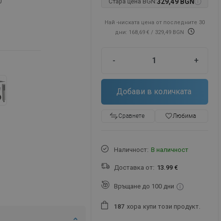
0
Стара цена BGN:
329,49 BGN
Най -ниската цена от последните 30
дни: 168,69 €
/ 329,49 BGN
-
+
Добави в количката
favorite_border
Любима
Сравнете
Наличност:
В наличност
Доставка от:
13.99 €
Връщане до 100 дни
хора
купи този продукт.
1
8
7