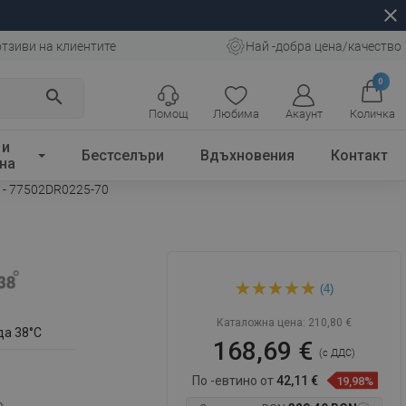
close
отзиви на клиентите
Най -добра цена/качество
0
search
Помощ
Любима
Акаунт
Количка
 и
Бестселъри
Вдъхновения
Контакт
на
н - 77502DR0225-70
Mexen Cube DR02 подови
(4)
смесители за душ с душ
глава 25 см, черен -
77502DR0225-70
Каталожна цена:
210,80 €
да 38°C
168,69 €
(с ДДС)
По -евтино от
42,11 €
19,98%