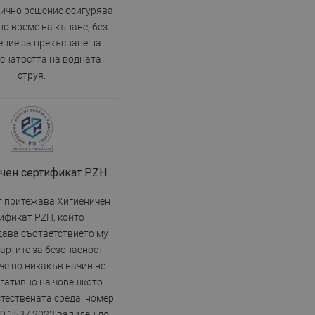
тично решение осигурява
о време на къпане, без
ение за прекъсване на
снатостта на водната
струя.
чен сертификат PZH
 притежава Хигиеничен
ификат PZH, който
ава съответствието му
артите за безопасност -
 че по никакъв начин не
егативно на човешкото
стествената среда. номер
0.1537.2023 валиден до