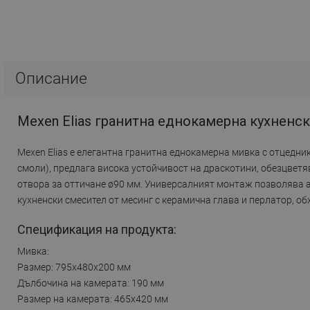
Описание
Mexen Elias гранитна еднокамерна кухненс
Mexen Elias е елегантна гранитна еднокамерна мивка с отцедни
смоли), предлага висока устойчивост на драскотини, обезцвет
отвора за оттичане ø90 мм. Универсалният монтаж позволява а
кухненски смесител от месинг с керамична глава и перлатор, об
Спецификация на продукта:
Мивка:
Размер: 795x480x200 мм
Дълбочина на камерата: 190 мм
Размер на камерата: 465x420 мм