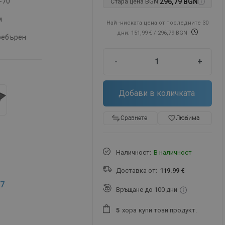
-70
Стара цена BGN:
296,79 BGN
м
Най -ниската цена от последните 30
дни: 151,99 €
/ 296,79 BGN
ребърен
-
+
Добави в количката
favorite_border
Любима
Сравнете
Наличност:
В наличност
Доставка от:
119.99 €
7
Връщане до 100 дни
хора
купи този продукт.
5