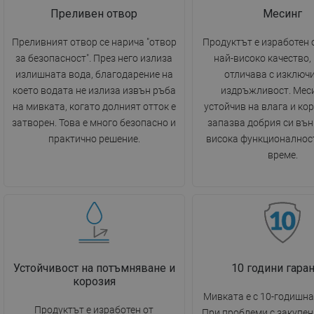
Преливен отвор
Месинг
Преливният отвор се нарича "отвор
Продуктът е изработен 
за безопасност". През него излиза
най-високо качество, 
излишната вода, благодарение на
отличава с изключ
което водата не излиза извън ръба
издръжливост. Меси
на мивката, когато долният отток е
устойчив на влага и кор
затворен. Това е много безопасно и
запазва добрия си вън
практично решение.
висока функционалност
време.
Устойчивост на потъмняване и
10 години гара
корозия
Мивката е с 10-годишна
Продуктът е изработен от
При проблеми с закупен