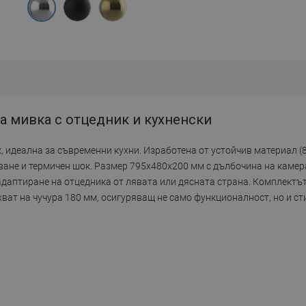
ка мивка с отцедник и кухненски
к, идеална за съвременни кухни. Изработена от устойчив материал (
яване и термичен шок. Размер 795x480x200 мм с дълбочина на камер
даптиране на отцедника от лявата или дясната страна. Комплектът
хват на чучура 180 мм, осигуряващ не само функционалност, но и ст