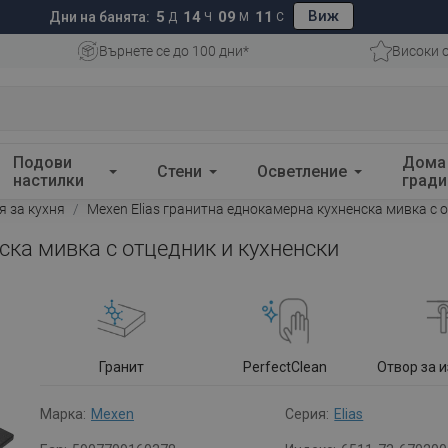
Виж
5
14
09
10
Дни на банята:
Д
Ч
М
С
Върнете се до 100 дни*
Високи 
Подови
Дома
Стени
Осветление
настилки
гради
я за кухня
Mexen Elias гранитна еднокамерна кухненска мивка с о
ска мивка с отцедник и кухненски
Гранит
PerfectClean
Отвор за 
Марка:
Mexen
Серия:
Elias