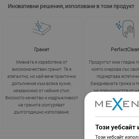
Иновативни решения, използвани в този продукт
Гранит
PerfectClea
Мивката е изработена от
Продуктът има гладка п
висококачествен гранит. Тя е
която очарова със сво
елегантно, но най-вече практично
подчертава естетичн
допълнение към всяка кухня,
Ежедневната грижа и п
независимо от нейния стил.
на повърхността от н
Високото качество и издръжливост
замърсявания е много 
на гранита осигуряват
не изисква използванет
дългогодишно използване.
препарати.
Този уебсайт 
Този уебсайт изпол