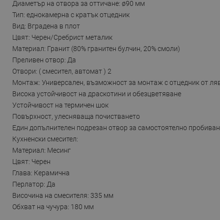
Диаметър на отвора за оттичане: ø90 мм
Тип: еднокамерна с кратък отцедник
Вид: Вградена в плот
Цвят: Черен/Сребрист металик
Материал: Гранит (80% гранитен булчин, 20% смоли)
Преливен отвор: Да
Отвори: ( смесител, автомат ) 2
Монтаж: Универсален, възможност за монтаж с отцедник от ля
Висока устойчивост на драскотини и обезцветяване
Устойчивост на термичен шок
Повърхност, улесняваща почистването
Един допълнителен подрезан отвор за самостоятелно пробиван
Кухненски смесител:
Материал: Месинг
Цвят: Черен
Глава: Керамична
Перлатор: Да
Височина на смесителя: 335 мм
Обхват на чучура: 180 мм