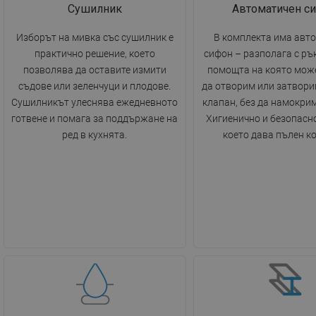
Сушилник
Автоматичен с
Изборът на мивка със сушилник е
В комплекта има авт
практично решение, което
сифон – разполага с ръ
позволява да оставите измити
помощта на която мож
съдове или зеленчуци и плодове.
да отворим или затвори
Сушилникът улеснява ежедневното
клапан, без да намокрим
готвене и помага за поддържане на
Хигиенично и безопасн
ред в кухнята.
което дава пълен к