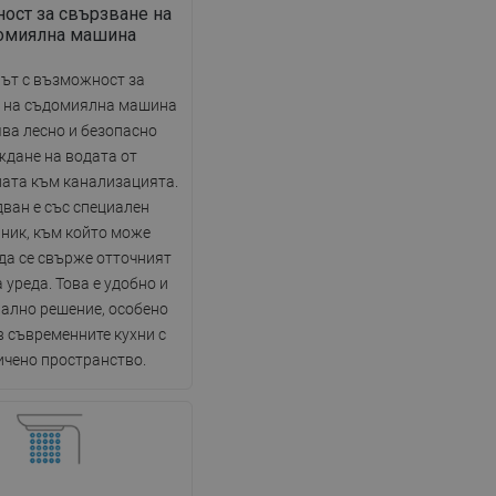
DANISH
ост за свързване на
омиялна машина
SWEDISH
ът с възможност за
FINNISH
 на съдомиялна машина
PORTUGUESE
ва лесно и безопасно
ждане на водата от
CROATIAN
ата към канализацията.
GREEK
ван е със специален
ник, към който може
SLOVENIAN
да се свърже отточният
 уреда. Това е удобно и
ално решение, особено
в съвременните кухни с
ичено пространство.