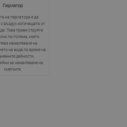
Перлатор
та на перлатора е да
 с въздух изтичащата от
да. Това прави струята
лно по-голяма, което
лява намаляване на
ето на вода по време на
невните дейности,
яйки за намаляване на
сметките.