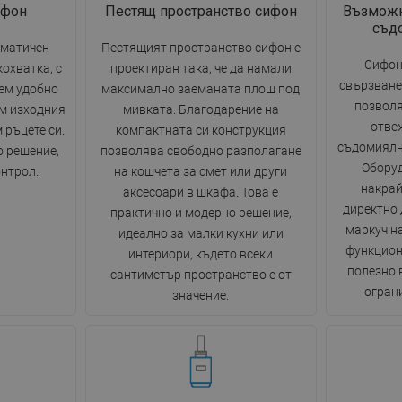
ифон
Пестящ пространство сифон
Възможн
съд
оматичен
Пестящият пространство сифон е
Сифон
кохватка, с
проектиран така, че да намали
свързване
ем удобно
максимално заеманата площ под
позволя
м изходния
мивката. Благодарение на
отве
 ръцете си.
компактната си конструкция
съдомиялн
о решение,
позволява свободно разполагане
Оборуд
онтрол.
на кошчета за смет или други
накрай
аксесоари в шкафа. Това е
директно 
практично и модерно решение,
маркуч на
идеално за малки кухни или
функцион
интериори, където всеки
полезно 
сантиметър пространство е от
огран
значение.