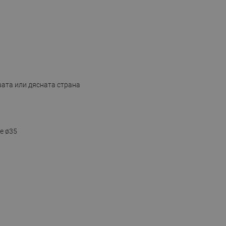
вата или дясната страна
е ø35