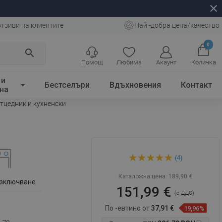
close
отзиви на клиентите
Най -добра цена/качество
0
search
Помощ
Любима
Акаунт
Количка
 и
Бестселъри
Вдъхновения
Контакт
на
тцедник и кухненски
Mexen Elias гранитна
(4)
еднокамерна кухненска
мивка с отцедник и
кухненски
Каталожна цена:
189,90 €
изключване
151,99 €
(с ДДС)
По -евтино от
37,91 €
19,96%