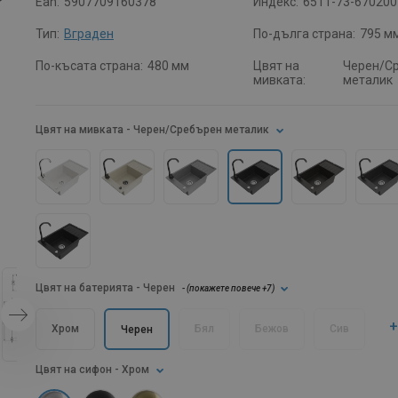
Ean:
5907709160378
Индекс:
6511-73-670200
Тип:
Вграден
По-дълга страна:
795 м
По-късата страна:
480 мм
Цвят на
Черен/С
мивката:
металик
Цвят на мивката
- Черен/Сребърен металик
Цвят на батерията
- Черен
- (
покажете повече
+7
)
+
Хром
Бял
Бежов
Сив
Черен
Цвят на сифон
- Хром