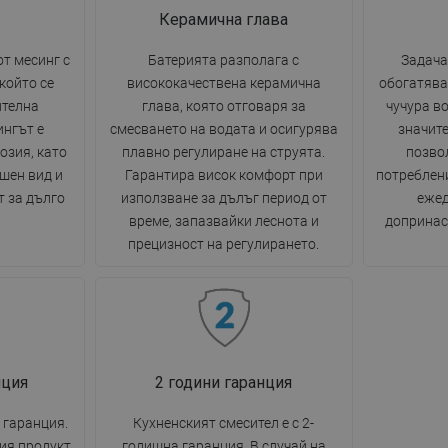
Керамична глава
от месинг с
Батерията разполага с
Задача
който се
висококачествена керамична
обогатява
ителна
глава, която отговаря за
чучура во
нгът е
смесването на водата и осигурява
значите
озия, като
плавно регулиране на струята.
позво
шен вид и
Гарантира висок комфорт при
потреблени
 за дълго
използване за дълъг период от
ежед
време, запазвайки леснота и
допринас
прецизност на регулирането.
нция
2 години гаранция
 гаранция.
Кухненският смесител е с 2-
ия продукт
годишна гаранция. В случай на