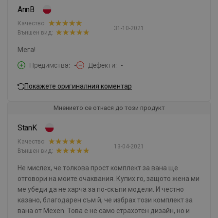
AnnB
Качество:
31-10-2021
Външен вид:
Мега!
Предимства
-
Дефекти
-
Покажете оригиналния коментар
Мнението се отнася до този продукт
StanK
Качество:
13-04-2021
Външен вид:
Не мислех, че толкова прост комплект за вана ще
отговори на моите очаквания. Купих го, защото жена ми
ме убеди да не харча за по-скъпи модели. И честно
казано, благодарен съм й, че избрах този комплект за
вана от Mexen. Това е не само страхотен дизайн, но и