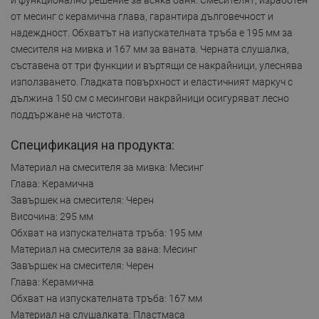
от месинг с керамична глава, гарантира дълговечност и
надеждност. Обхватът на изпускателната тръба е 195 мм за
смесителя на мивка и 167 мм за ваната. Черната слушалка,
съставена от три функции и въртящи се накрайници, улеснява
използването. Гладката повърхност и еластичният маркуч с
дължина 150 см с месингови накрайници осигуряват лесно
поддържане на чистота.
Спецификация на продукта:
Материал на смесителя за мивка: Месинг
Глава: Керамична
Завършек на смесителя: Черен
Височина: 295 мм
Обхват на изпускателната тръба: 195 мм
Материал на смесителя за вана: Месинг
Завършек на смесителя: Черен
Глава: Керамична
Обхват на изпускателната тръба: 167 мм
Материал на слушалката: Пластмаса