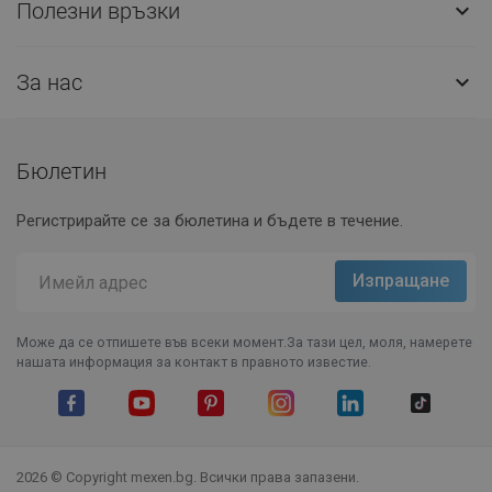
Полезни връзки

За нас

Бюлетин
Регистрирайте се за бюлетина и бъдете в течение.
Може да се отпишете във всеки момент.За тази цел, моля, намерете
нашата информация за контакт в правното известие.
Facebook
YouTube
Pinterest
Instagram Feed
LinkedIn
TikTok
2026 © Copyright mexen.bg. Всички права запазени.