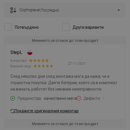
Сортиране:
Последно
Потвърдено
Други варианти
Мнението се отнася до този продукт
StepL
Качество:
27-11-2021
Външен вид:
След няколко дни след монтажа мога да кажа, че е
страхотна покупка. Двете батерии, които са в комплект
на ваната, работят без никакви неизправности.
Предимства
качествено мега
Дефекти
-
Покажете оригиналния коментар
Мнението се отнася до този продукт