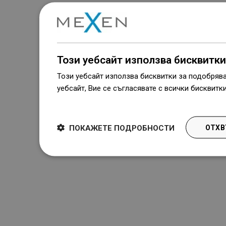
Този уебсайт използва бисквитки
Този уебсайт използва бисквитки за подобряв
уебсайт, Вие се съгласявате с всички бисквитк
Dowiedz się więcej
ПОКАЖЕТЕ ПОДРОБНОСТИ
ОТХВ