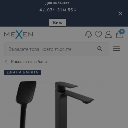
Дни на банята:
4
07
31
54
Д
Ч
М
С
close
Виж
0
search
Комплекти за баня
ДНИ НА БАНЯТА