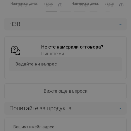
Най-ниска цена:
Най-ниска цена:
/ 337,69
/ 337,69
57,19 €
62,79 €
BGN
BGN
Наличност:
В наличност
Наличност:
В наличност
ЧЗВ
Добави в количката
Добави в количката
Сравнете
favorite_border
Любима
Сравнете
favorite_border
Любима
Не сте намерили отговора?
Пишете ни
Задайте ни въпрос
Вижте още въпроси
Попитайте за продукта