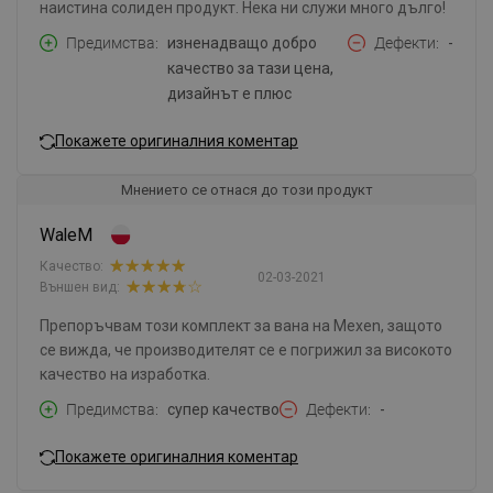
наистина солиден продукт. Нека ни служи много дълго!
Предимства
изненадващо добро
Дефекти
-
качество за тази цена,
дизайнът е плюс
Покажете оригиналния коментар
Мнението се отнася до този продукт
WaleM
Качество:
02-03-2021
Външен вид:
Препоръчвам този комплект за вана на Mexen, защото
се вижда, че производителят се е погрижил за високото
качество на изработка.
Предимства
супер качество
Дефекти
-
Покажете оригиналния коментар