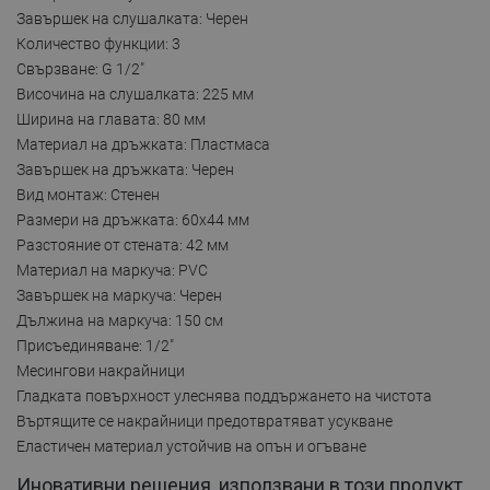
Завършек на слушалката: Черен
Количество функции: 3
Свързване: G 1/2"
Височина на слушалката: 225 мм
Ширина на главата: 80 мм
Материал на дръжката: Пластмаса
Завършек на дръжката: Черен
Вид монтаж: Стенен
Размери на дръжката: 60x44 мм
Разстояние от стената: 42 мм
Материал на маркуча: PVC
Завършек на маркуча: Черен
Дължина на маркуча: 150 см
Присъединяване: 1/2"
Месингови накрайници
Гладката повърхност улеснява поддържането на чистота
Въртящите се накрайници предотвратяват усукване
Еластичен материал устойчив на опън и огъване
Иновативни решения, използвани в този продукт