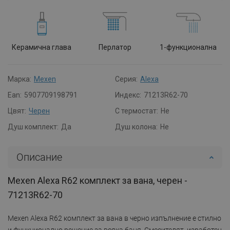
Керамична глава
Перлатор
1-функционална
Марка:
Mexen
Серия:
Alexa
Ean:
5907709198791
Индекс:
71213R62-70
Цвят:
Черен
С термостат:
Не
Душ комплект:
Да
Душ колона:
Не
Описание
Mexen Alexa R62 комплект за вана, черен -
71213R62-70
Mexen Alexa R62 комплект за вана в черно изпълнение е стилно
и функционално решение за всяка баня. Смесителят, изработен