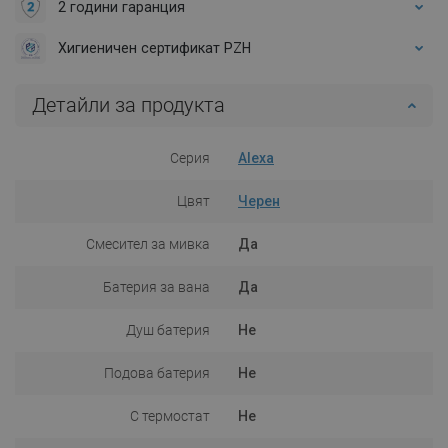
2 години гаранция
Хигиеничен сертификат PZH
Детайли за продукта
Серия
Alexa
Цвят
Черен
Смесител за мивка
Да
Батерия за вана
Да
Душ батерия
Не
Подова батерия
Не
С термостат
Не