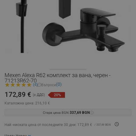
Mexen Alexa R62 комплект за вана, черен -
71213R62-70
(0)
(4)
Въпроси
172,89 €
20%
(с ДДС)
Каталожна цена:
216,10 €
Стара цена BGN:
337,69 BGN
Най -ниската цена от последните 30 дни: 172,89 €
/ 337,69 BGN