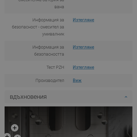
вана
Информация за
Изтегляне
безопасност - смесител за
умивалник
Информация за
Изтегляне
безопасността
Тест PZH
Изтегляне
Производител
Виж
вдъхновения