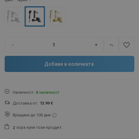
Цвят
- Черен
favorite_border
-
+
Добави в количката
Наличност:
В наличност
Доставка от:
13.99 €
Връщане до 100 дни
хора
купи този продукт.
2