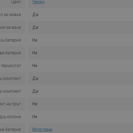
Цвят
Черен
л за мивка
Да
ия за вана
Да
уш батерия
Не
ва батерия
Не
 термостат
Не
ш комплект
Да
в комплект
Да
кт на прът
Не
Душ колона
Не
ана батерия
Изтегляне