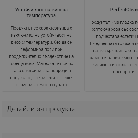
Устойчивост на висока
PerfectClea
температура
Продуктът има гладка п
Продуктът се характеризира с
която очарова със сво
изключителна устойчивост на
подчертава естетичн
високи температури, без да се
Ежедневната грижа и п
деформира дори при
на повърхността от н
продължително въздействие на
замърсявания е много 
гореща вода. Материалът също
не изисква използванет
така е устойчив на повреди и
препарати.
напукване, причинени от резки
промени в температурата.
Детайли за продукта