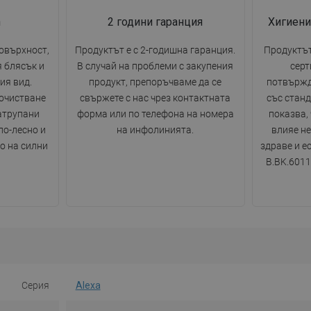
n
2 години гаранция
Хигиени
овърхност,
Продуктът е с 2-годишна гаранция.
Продуктът
я блясък и
В случай на проблеми с закупения
серт
ия вид.
продукт, препоръчваме да се
потвържд
очистване
свържете с нас чрез контактната
със станд
атрупани
форма или по телефона на номера
показва,
по-лесно и
на инфолинията.
влияе н
о на силни
здраве и е
B.BK.6011
Серия
Alexa