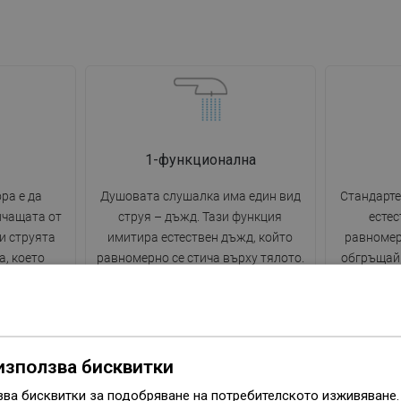
1-функционална
ра е да
Душовата слушалка има един вид
Стандарте
ичащата от
струя – дъжд. Тази функция
естес
ви струята
имитира естествен дъжд, който
равномерн
а, което
равномерно се стича върху тялото.
обгръщайк
ане на
Осигурява нежно и релаксиращо
за хидр
по време на
усещане по време на къпане, което
потап
ости,
се превръща в истински момент на
успокоява
ляване на
отпускане.
по врем
използва бисквитки
зва бисквитки за подобряване на потребителското изживяване