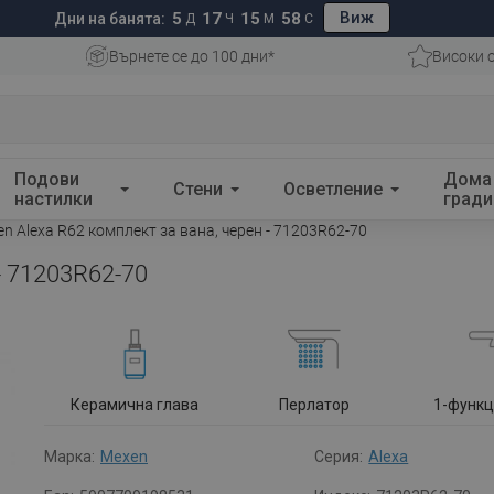
Виж
5
17
15
57
Дни на банята:
Д
Ч
М
С
Върнете се до 100 дни*
Високи 
Подови
Дома
Стени
Осветление
настилки
гради
n Alexa R62 комплект за вана, черен - 71203R62-70
- 71203R62-70
Керамична глава
Перлатор
1-функ
Марка:
Mexen
Серия:
Alexa