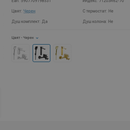
Ean:
5907709198531
Индекс:
71203R62-70
Цвят:
Черен
С термостат:
Не
Душ комплект:
Да
Душ колона:
Не
Цвят
- Черен