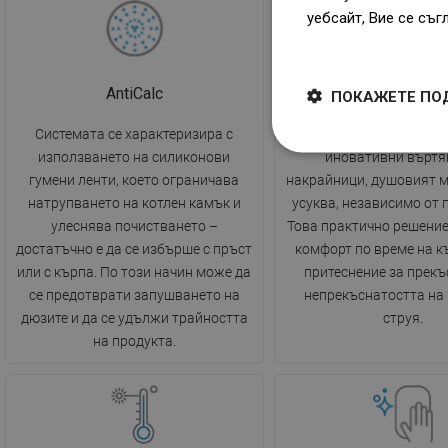
уебсайт, Вие се съг
Dowiedz się więcej
AntiCalc
Безусук
ПОКАЖЕТЕ ПО
Системата се характеризира с
Благодарение на изпол
използването на силиконови
иновативни въртя
гумени ленти, което ограничава
накрайници, душовият м
натрупването на котлен камък и
усуква, независимо от 
улеснява почистването –
Това практично решение
достатъчно е да се избърше с пръст
комфорт по време на к
или с кърпа. По този начин може да
притеснение за прекъ
се предотврати запушването на
непрекъснатостта на
дюзите и да се удължи трайността
струя.
на продукта.