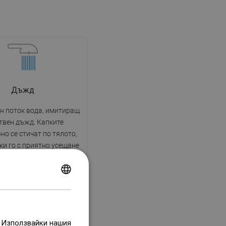
Дъжд
н поток вода, имитиращ
твен дъжд. Капките
о се стичат по тялото,
и го с приятно усещане
атация и позволявайки
яне в релаксиращо и
що сетивата изживяване
POLISH
е на ежедневния душ.
CZECH
GERMAN
. Използвайки нашия