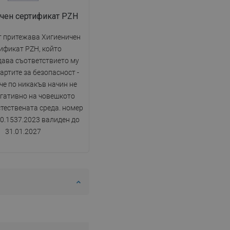
DANISH
чен сертификат PZH
SWEDISH
 притежава Хигиеничен
FINNISH
ификат PZH, който
PORTUGUESE
ава съответствието му
артите за безопасност -
CROATIAN
 че по никакъв начин не
GREEK
егативно на човешкото
стествената среда. номер
SLOVENIAN
0.1537.2023 валиден до
31.01.2027