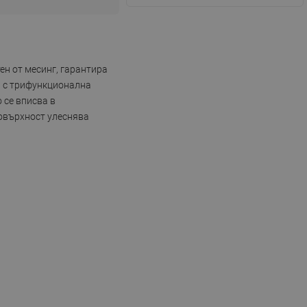
ен от месинг, гарантира
н с трифункционална
 се вписва в
повърхност улеснява