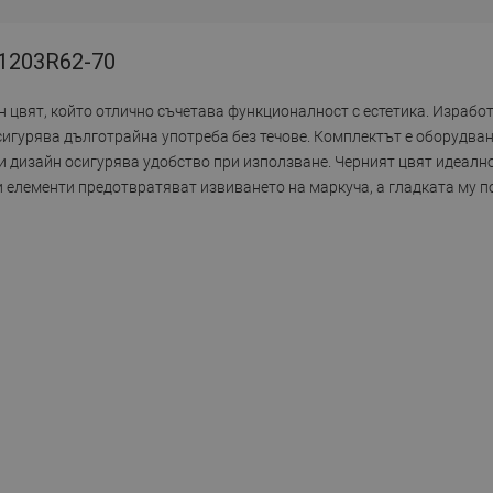
71203R62-70
н цвят, който отлично съчетава функционалност с естетика. Изработ
сигурява дълготрайна употреба без течове. Комплектът е оборудва
и дизайн осигурява удобство при използване. Черният цвят идеално
 елементи предотвратяват извиването на маркуча, а гладката му 