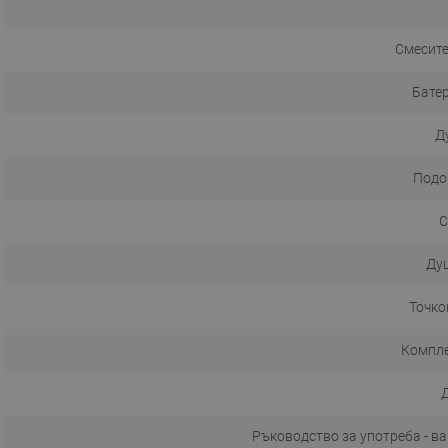
Смесите
Батер
Д
Подо
С
Ду
Точко
Компле
Ръководство за употреба - в