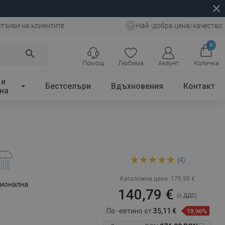
close
отзиви на клиентите
Най -добра цена/качество
0
search
Помощ
Любима
Акаунт
Количка
 и
Бестселъри
Вдъхновения
Контакт
на
Mexen Alexa R62 комплект
(4)
за вана, черен - 71203R62-
70
Каталожна цена:
175,90 €
ционална
140,79 €
(с ДДС)
По -евтино от
35,11 €
19,96%