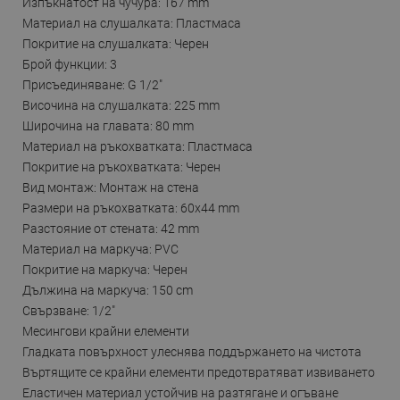
Изпъкнатост на чучура: 167 mm
Материал на слушалката: Пластмаса
Покритие на слушалката: Черен
Брой функции: 3
Присъединяване: G 1/2"
Височина на слушалката: 225 mm
Широчина на главата: 80 mm
Материал на ръкохватката: Пластмаса
Покритие на ръкохватката: Черен
Вид монтаж: Монтаж на стена
Размери на ръкохватката: 60x44 mm
Разстояние от стената: 42 mm
Материал на маркуча: PVC
Покритие на маркуча: Черен
Дължина на маркуча: 150 cm
Свързване: 1/2"
Месингови крайни елементи
Гладката повърхност улеснява поддържането на чистота
Въртящите се крайни елементи предотвратяват извиването
Еластичен материал устойчив на разтягане и огъване