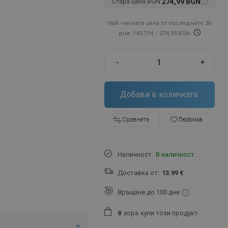
Стара цена BGN:
274,99 BGN
Най -ниската цена от последните 30
дни: 140,79 €
/ 274,99 BGN
-
+
Добави в количката
favorite_border
Любима
Сравнете
Наличност:
В наличност
Доставка от:
13.99 €
Връщане до 100 дни
хора
купи този продукт.
8