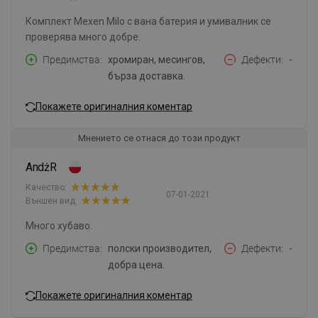
Комплект Mexen Milo с вана батерия и умивалник се
проверява много добре.
Предимства
хромиран, месингов,
Дефекти
-
бърза доставка.
Покажете оригиналния коментар
Мнението се отнася до този продукт
AndżR
Качество:
07-01-2021
Външен вид:
Много хубаво.
Предимства
полски производител,
Дефекти
-
добра цена.
Покажете оригиналния коментар