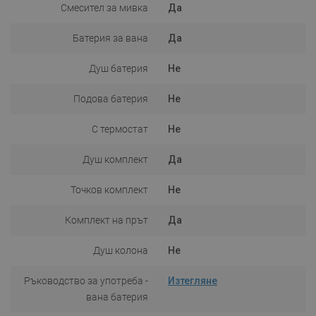
Смесител за мивка
Да
Батерия за вана
Да
Душ батерия
Не
Подова батерия
Не
С термостат
Не
Душ комплект
Да
Точков комплект
Не
Комплект на прът
Да
Душ колона
Не
Ръководство за употреба -
Изтегляне
вана батерия