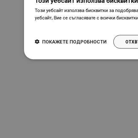
Този уебсайт използва бисквитки
Този уебсайт използва бисквитки за подобряв
уебсайт, Вие се съгласявате с всички бисквитк
Dowiedz się więcej
ПОКАЖЕТЕ ПОДРОБНОСТИ
ОТХВ