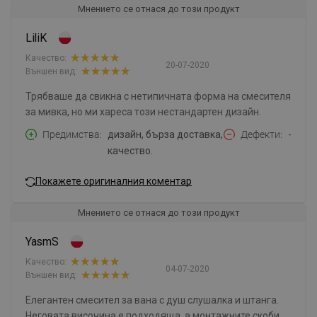
Мнението се отнася до този продукт
LiliK
Качество:
20-07-2020
Външен вид:
Трябваше да свикна с нетипичната форма на смесителя
за мивка, но ми хареса този нестандартен дизайн.
Предимства
дизайн, бърза доставка,
Дефекти
-
качество.
Покажете оригиналния коментар
Мнението се отнася до този продукт
YasmS
Качество:
04-07-2020
Външен вид:
Елегантен смесител за вана с душ слушалка и штанга.
Неговата височина е подходяща, а монтажните скоби