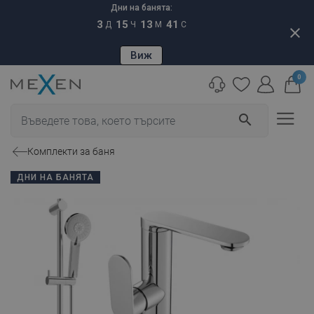
Дни на банята:
3
15
13
40
Д
Ч
М
С
close
Виж
0
search
Комплекти за баня
ДНИ НА БАНЯТА