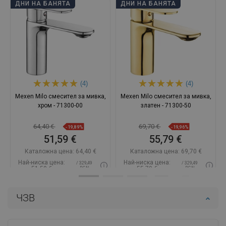
ДНИ НА БАНЯТА
ДНИ НА БАНЯТА
(4)
(4)
Mexen Milo смесител за мивка,
Mexen Milo смесител за мивка,
хром - 71300-00
златен - 71300-50
64,40 €
69,70 €
-19,89%
-19,96%
51,59 €
55,79 €
Каталожна цена:
64,40 €
Каталожна цена:
69,70 €
Най-ниска цена:
Най-ниска цена:
/ 329,49
/ 329,49
51,59 €
55,79 €
BGN
BGN
Наличност:
В наличност
Наличност:
В наличност
ЧЗВ
Добави в количката
Добави в количката
Сравнете
favorite_border
Любима
Сравнете
favorite_border
Любима