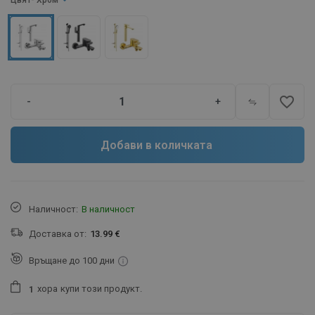
Цвят
- Хром
favorite_border
-
+
Добави в количката
Наличност:
В наличност
Доставка от:
13.99 €
Връщане до 100 дни
хора
купи този продукт.
1