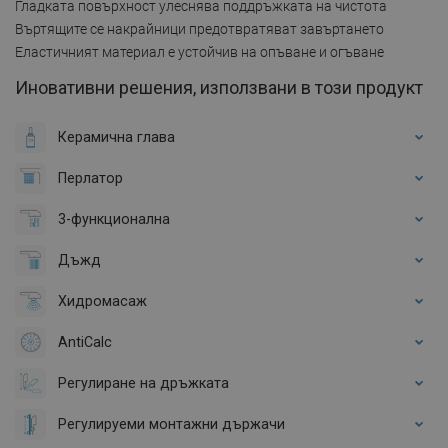
Гладката повърхност улеснява поддръжката на чистота
Въртящите се накрайници предотвратяват завъртането
Еластичният материал е устойчив на опъване и огъване
Иновативни решения, използвани в този продукт
Керамична глава
Перлатор
3-функционална
Дъжд
Хидромасаж
AntiCalc
Регулиране на дръжката
Регулируеми монтажни държачи