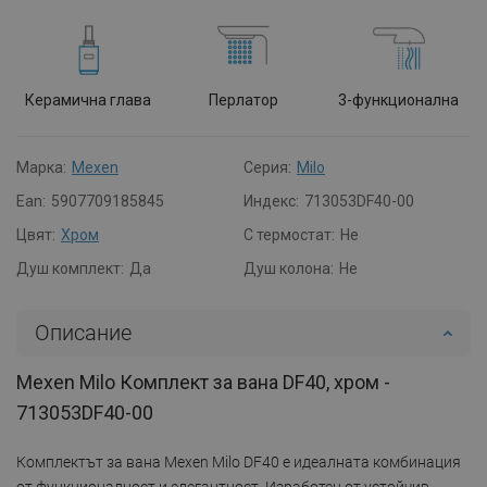
Керамична глава
Перлатор
3-функционална
Марка:
Mexen
Серия:
Milo
Ean:
5907709185845
Индекс:
713053DF40-00
Цвят:
Хром
С термостат:
Не
Душ комплект:
Да
Душ колона:
Не
Описание
Mexen Milo Комплект за вана DF40, хром -
713053DF40-00
Комплектът за вана Mexen Milo DF40 е идеалната комбинация
от функционалност и елегантност. Изработен от устойчив