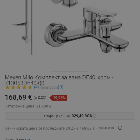
Mexen Milo Комплект за вана DF40, хром -
713053DF40-00
(0)
(4)
Въпроси
168,69 €
19,98%
(с ДДС)
Каталожна цена:
210,80 €
Стара цена BGN:
329,49 BGN
Най -ниската цена от последните 30 дни: 168,69 €
/ 329,49 BGN