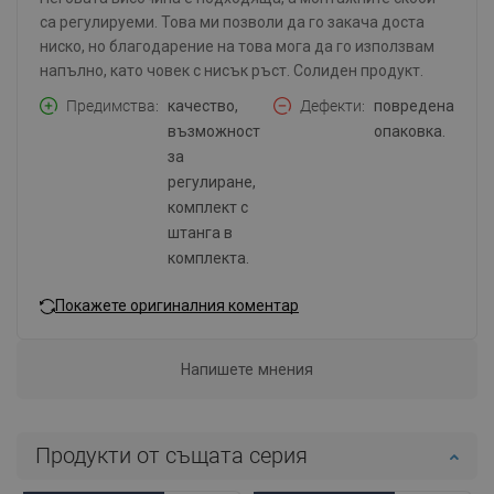
са регулируеми. Това ми позволи да го закача доста
ниско, но благодарение на това мога да го използвам
напълно, като човек с нисък ръст. Солиден продукт.
Предимства
качество,
Дефекти
повредена
възможност
опаковка.
за
регулиране,
комплект с
штанга в
комплекта.
Покажете оригиналния коментар
Напишете мнения
Продукти от същата серия