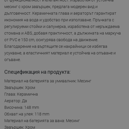
месинг с хром завършек, предлага модерен вид и
дълговечност. Керамичната глава и аераторът гарантират
икономия на вода и удобство при използване. Пръчката с
регулируеми стойки и сапунерка, изработена от неръждаема
стомана и ABS, добавя практичност, а дължината на маркуча
от PVC е 150 cm, осигурява свобода на движение.
Благодарение на въртящите се накрайници се избягва
усукване, а еластичният материал е устойчив на опъване и
огъване.
Спецификация на продукта:
Материал на батерията за умивалник: Месинг
Завършек: Хром
Глава: Керамична
Аератор: Да
Височина: 148 mm
Обхват на улея: 118 mm
Материал на батерията за вана: Месинг
Завършек: Хром