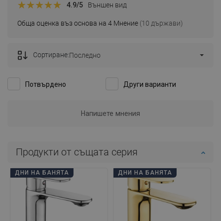
4.9
/5
Външен вид
Обща оценка въз основа на 4 Мнение
(10 държави)
Сортиране:
Последно
Потвърдено
Други варианти
Мнението се отнася до този продукт
InesJ
Качество:
03-09-2020
Външен вид:
Отлично решение!
Предимства
-
Дефекти
-
Покажете оригиналния коментар