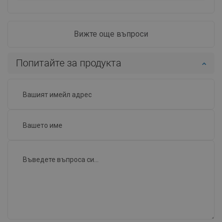
KonsR
Качество:
11-03-2020
Външен вид:
Батерия като батерия, освен цвета не се отличава от
другите продукти на Mexena, става.
Предимства
цвят, цена
Дефекти
-
Покажете оригиналния коментар
Мнението се отнася до този продукт
MariG
Качество:
16-01-2020
Външен вид:
Красива, това мога да кажа за моя нов смесител за
вана. Модерен дизайн и любимият ми цвят, просто
идеал.