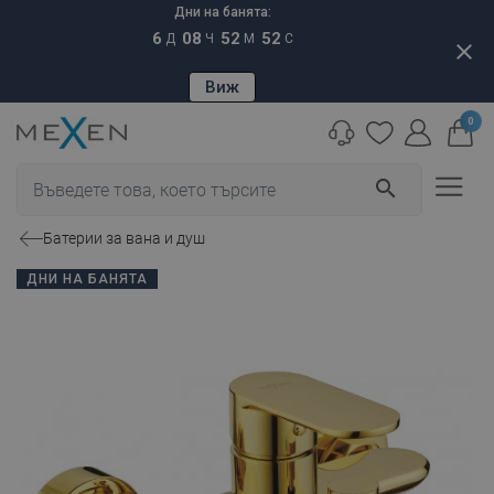
Дни на банята:
6
08
52
52
Д
Ч
М
С
close
Виж
0
search
Батерии за вана и душ
ДНИ НА БАНЯТА