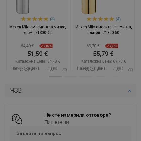
Мнението се отнася до този продукт
GuidG
Качество:
20-07-2020
Външен вид:
Най-накрая намерих батерия за вана, която моята
приятелка одобри. Преди това все нещо не беше наред,
а тук се оказа, че става въпрос за цвета. На златната
батерия Mexen Milo наистина се зарадва. Пратката
пристигна бързо, а батерията беше лесно да се монтира
на съществуващата инсталация. Използваме я само от
няколко дни, но мога да кажа, че се справя доста добре.
Предимства
цвят и форма,
Дефекти
общо
бърза доставка,
взето
лесна инсталация
няма
Покажете оригиналния коментар
Мнението се отнася до този продукт