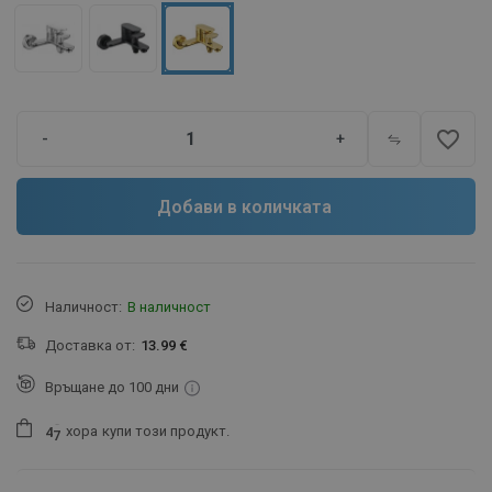
favorite_border
-
+
Добави в количката
Наличност:
В наличност
Доставка от:
13.99 €
Връщане до 100 дни
хора
купи този продукт.
4
7