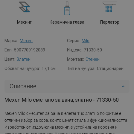
Месинг
Керамична глава
Перлатор
Марка:
Mexen
Серия:
Milo
Ean:
5907709192089
Индекс:
71330-50
Цвят:
Златен
Монтаж:
Стенен
Обхват на чучура:
17,1 см
Тип на чучура:
Стационарен
Описание
Mexen Milo сметало за вана, златно - 71330-50
Mexen Milo смесител за вана в елегантно златно покритие е
отличен избор за хора, които ценят стила и функционалността.
Изработен от издръжлив месинг, е устойчив на корозия и
осигурява дълговечност. Керамичната глава гарантира