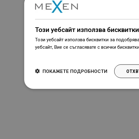
Наличие на стоки
Нашите продукти ви чакат в модерен
склад.Винаги готов за изпращане!
Този уебсайт използва бисквитки
Този уебсайт използва бисквитки за подобряв
уебсайт, Вие се съгласявате с всички бисквитк
Dowiedz się więcej
ПОКАЖЕТЕ ПОДРОБНОСТИ
ОТХВ
Бърз контакт

Обслужване на клиенти

Полезни връзки
