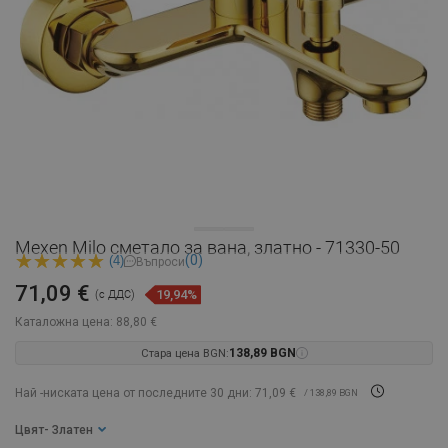
Mexen Milo сметало за вана, златно - 71330-50
(0)
(4)
Въпроси
71,09 €
19,94%
(с ДДС)
Каталожна цена:
88,80 €
Стара цена BGN:
138,89 BGN
Най -ниската цена от последните 30 дни: 71,09 €
/ 138,89 BGN
Цвят
- Златен