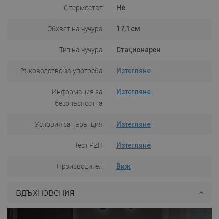
С термостат
Не
Обхват на чучура
17,1 см
Тип на чучура
Стационарен
Ръководство за употреба
Изтегляне
Информация за
Изтегляне
безопасността
Условия за гаранция
Изтегляне
Тест PZH
Изтегляне
Производител
Виж
вдъхновения