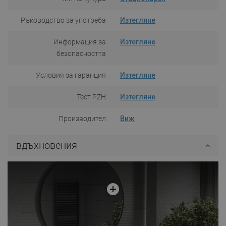
Ръководство за употреба
Изтегляне
Информация за
Изтегляне
безопасността
Условия за гаранция
Изтегляне
Тест PZH
Изтегляне
Производител
Виж
вдъхновения