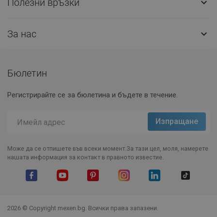
Полезни връзки

За нас

Бюлетин
Регистрирайте се за бюлетина и бъдете в течение.
Може да се отпишете във всеки момент.За тази цел, моля, намерете
нашата информация за контакт в правното известие.
Facebook
YouTube
Pinterest
Instagram Feed
LinkedIn
TikTok
2026 © Copyright mexen.bg. Всички права запазени.