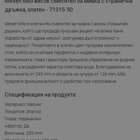
Mexen Milo висок смесител за мивка с странична
дръжка, златен - 71315-50
Mexen Milo е елегантен смесител за мивка с висок страничен
държач, който ще придаде луксозен акцент на всяка баня.
Изработен от здрав месинг, осигурява дълготрайност и
надеждност. Покритието в златен цвят придава изключителен
стил, който се съчетава перфектно с модерни интериори.
Керамичната глава гарантира прецизно управление на водния
поток, а вграденият аератор спестява вода. Благодарение на
височината от 293 mm и обхвата на чучура от 126 mm, Milo
предлага функционалност и удобство при използване.
Спецификация на продукта:
Материал: Месинг
Покритие: Златно
Глава: Керамична
Аератор: Да
Височина: 293 mm