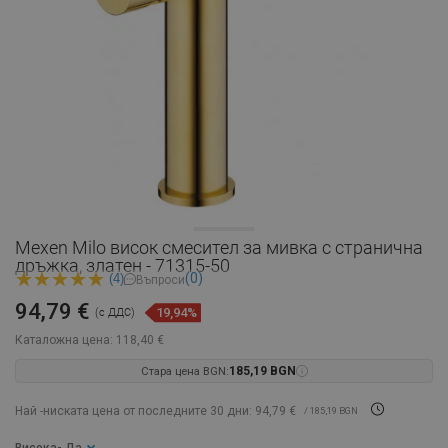
Mexen Milo висок смесител за мивка с странична
дръжка, златен - 71315-50
(0)
(4)
Въпроси
94,79 €
19,94%
(с ДДС)
Каталожна цена:
118,40 €
Стара цена BGN:
185,19 BGN
Най -ниската цена от последните 30 дни: 94,79 €
/ 185,19 BGN