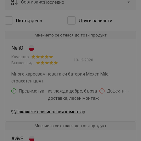
Сортиране:
Последно
Потвърдено
Други варианти
Мнението се отнася до този продукт
NeliO
Качество:
13-12-2020
Външен вид:
Много харесвам новата си батерия Mexen Milo,
страхотен цвят.
Предимства
изглежда добре, бърза
Дефекти
-
доставка, лесен монтаж
Покажете оригиналния коментар
Мнението се отнася до този продукт
AvivS