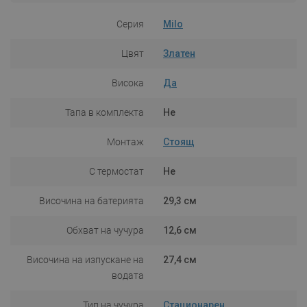
Серия
Milo
Цвят
Златен
Висока
Да
Тапа в комплекта
Не
Монтаж
Стоящ
С термостат
Не
Височина на батерията
29,3 см
Обхват на чучура
12,6 см
Височина на изпускане на
27,4 см
водата
Тип на чучура
Стационарен