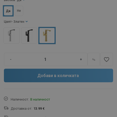
Висока
- Да
Не
Да
Цвят
- Златен
favorite_border
-
+
Добави в количката
Наличност:
В наличност
Доставка от:
13.99 €