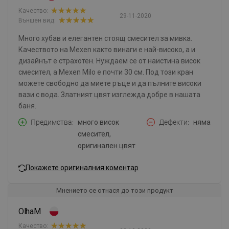
Качество:
29-11-2020
Външен вид:
Много хубав и елегантен стоящ смесител за мивка.
Качеството на Mexen както винаги е най-високо, а и
дизайнът е страхотен. Нуждаем се от наистина висок
смесител, а Mexen Milo е почти 30 см. Под този кран
можете свободно да миете ръце и да пълните високи
вази с вода. Златният цвят изглежда добре в нашата
баня.
Предимства
много висок
Дефекти
няма
смесител,
оригинален цвят
Покажете оригиналния коментар
Мнението се отнася до този продукт
OlhaM
Качество: