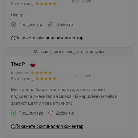
08-10-2020
Външен вид:
Супер!
Предимства
-
Дефекти
-
Покажете оригиналния коментар
Мнението се отнася до този продукт
TheoP
Качество:
10-09-2020
Външен вид:
Мечтаех за баня в стил гламур, затова търсих
подходящ смесител за мивка. Намерих Mexen Milo в
златист цвят и това е точното!
Предимства
-
Дефекти
-
Покажете оригиналния коментар