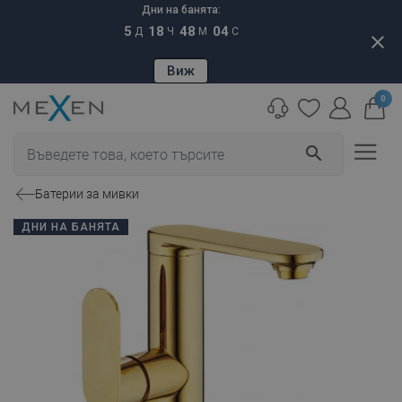
Дни на банята:
5
18
48
03
Д
Ч
М
С
close
Виж
0
search
Батерии за мивки
ДНИ НА БАНЯТА