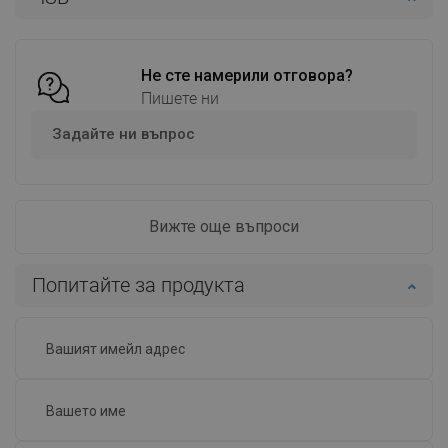
Добави в количката
Добави в количката
Сравнете
favorite_border
Любима
Сравнете
favorite_border
Любима
Не сте намерили отговора?
Пишете ни
Задайте ни въпрос
Вижте още въпроси
Попитайте за продукта