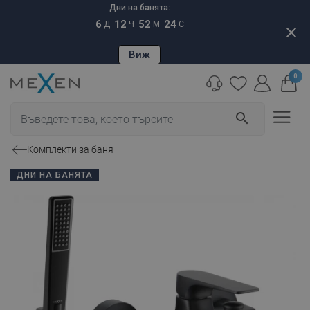
Дни на банята:
6
12
52
23
Д
Ч
М
С
close
Виж
0
search
Комплекти за баня
ДНИ НА БАНЯТА