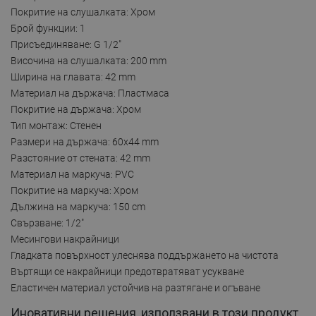
Покритие на слушалката: Хром
Брой функции: 1
Присъединяване: G 1/2"
Височина на слушалката: 200 mm
Ширина на главата: 42 mm
Материал на държача: Пластмаса
Покритие на държача: Хром
Тип монтаж: Стенен
Размери на държача: 60x44 mm
Разстояние от стената: 42 mm
Материал на маркуча: PVC
Покритие на маркуча: Хром
Дължина на маркуча: 150 cm
Свързване: 1/2"
Месингови накрайници
Гладката повърхност улеснява поддържането на чистота
Въртящи се накрайници предотвратяват усукване
Еластичен материал устойчив на разтягане и огъване
Иновативни решения, използвани в този продукт