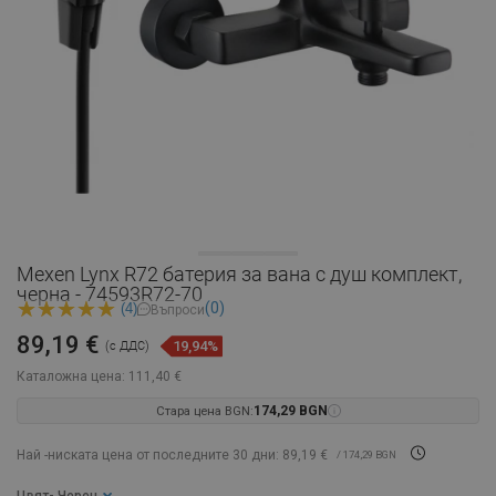
Mexen Lynx R72 батерия за вана с душ комплект,
черна - 74593R72-70
(0)
(4)
Въпроси
89,19 €
19,94%
(с ДДС)
Каталожна цена:
111,40 €
Стара цена BGN:
174,29 BGN
Най -ниската цена от последните 30 дни: 89,19 €
/ 174,29 BGN