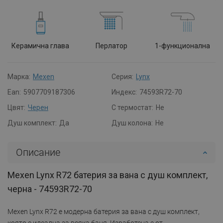
Керамична глава
Перлатор
1-функционална
Марка:
Mexen
Серия:
Lynx
Ean:
5907709187306
Индекс:
74593R72-70
Цвят:
Черен
С термостат:
Не
Душ комплект:
Да
Душ колона:
Не
Описание
Mexen Lynx R72 батерия за вана с душ комплект,
черна - 74593R72-70
Mexen Lynx R72 е модерна батерия за вана с душ комплект,
която е идеална за всяка баня. Изработена е от