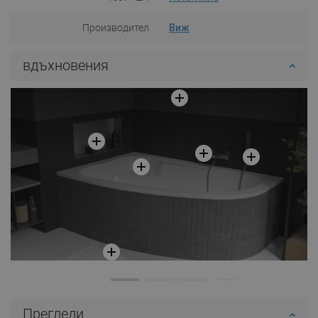
Производител
Виж
вдъхновения
Прегледи