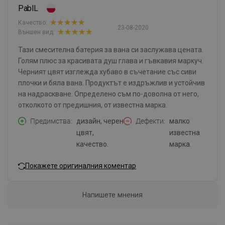
PablL
Качество:
23-08-2020
Външен вид:
Тази смесителна батерия за вана си заслужава цената.
Голям плюс за красивата душ глава и гъвкавия маркуч.
Черният цвят изглежда хубаво в съчетание със сиви
плочки и бяла вана. Продуктът е издръжлив и устойчив
на надраскване. Определено съм по-доволна от него,
отколкото от предишния, от известна марка.
Предимства
дизайн, черен
Дефекти
малко
цвят,
известна
качество.
марка.
Покажете оригиналния коментар
Напишете мнения