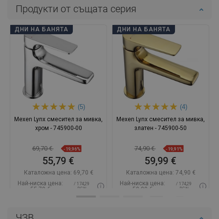
Продукти от същата серия
ДНИ НА БАНЯТА
ДНИ НА БАНЯТА
(5)
(4)
Mexen Lynx смесител за мивка,
Mexen Lynx смесител за мивка,
хром - 745900-00
златен - 745900-50
69,70 €
74,90 €
-19,96%
-19,91%
55,79 €
59,99 €
Каталожна цена:
69,70 €
Каталожна цена:
74,90 €
Най-ниска цена:
Най-ниска цена:
/ 174,29
/ 174,29
55,79 €
59,99 €
BGN
BGN
Наличност:
В наличност
Наличност:
В наличност
ЧЗВ