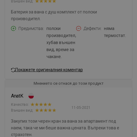
Външен вид:
Батерия за вана с душ комплект от полски
производител.
Предимства
полски
Дефекти
няма
производител,
термостат.
хубав външен
вид, време за
чакане.
Покажете оригиналния коментар
Мнението се отнася до този продукт
AnatK
Качество:
11-05-2021
Външен вид:
Закупих този черен кран за вана за апартамент под
наем, така че ми беше важна цената. Въпреки това е
страхотен.