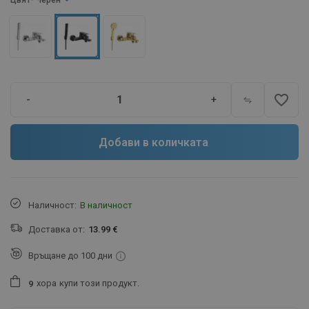
Цвят
- Черен
favorite_border
-
+
Добави в количката
Наличност:
В наличност
Доставка от:
13.99 €
Връщане до 100 дни
хора
купи този продукт.
9