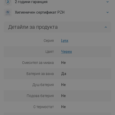
2 години гаранция
Хигиеничен сертификат PZH
Детайли за продукта
Серия
Lynx
Цвят
Черен
Смесител за мивка
Не
Батерия за вана
Да
Душ батерия
Не
Подова батерия
Не
С термостат
Не