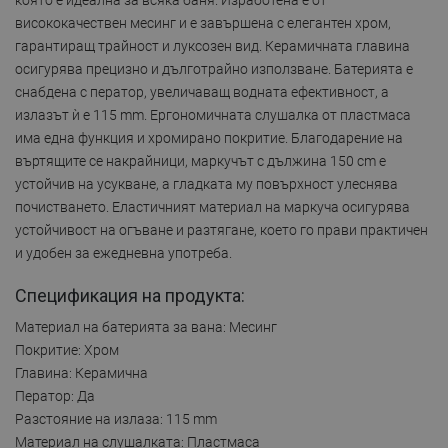
висококачествен месинг и е завършена с елегантен хром,
гарантиращ трайност и луксозен вид. Керамичната главина
осигурява прецизно и дълготрайно използване. Батерията е
снабдена с ператор, увеличаващ водната ефективност, а
излазът ѝ е 115 mm. Ергономичната слушалка от пластмаса
има една функция и хромирано покритие. Благодарение на
въртящите се накрайници, маркучът с дължина 150 cm е
устойчив на усукване, а гладката му повърхност улеснява
почистването. Еластичният материал на маркуча осигурява
устойчивост на огъване и разтягане, което го прави практичен
и удобен за ежедневна употреба.
Спецификация на продукта:
Материал на батерията за вана: Месинг
Покритие: Хром
Главина: Керамична
Ператор: Да
Разстояние на излаза: 115 mm
Материал на слушалката: Пластмаса