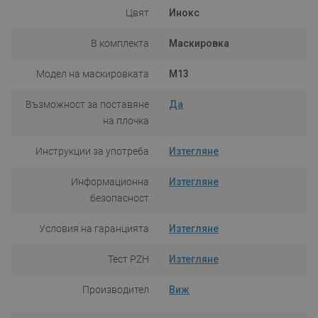
Цвят
Инокс
В комплекта
Маскировка
Модел на маскировката
M13
Възможност за поставяне
Да
на плочка
Инструкции за употреба
Изтегляне
Информационна
Изтегляне
безопасност
Условия на гаранцията
Изтегляне
Тест PZH
Изтегляне
Производител
Виж