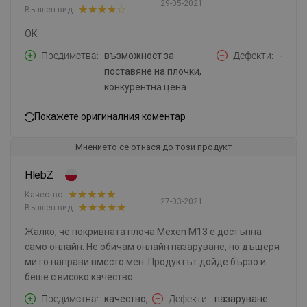
29-05-2021
Външен вид:
ОК
Предимства
възможност за
Дефекти
-
поставяне на плочки,
конкурентна цена
Покажете оригиналния коментар
Мнението се отнася до този продукт
HlebZ
Качество:
27-03-2021
Външен вид:
Жалко, че покривната плоча Mexen M13 е достъпна
само онлайн. Не обичам онлайн пазаруване, но дъщеря
ми го направи вместо мен. Продуктът дойде бързо и
беше с високо качество.
Предимства
качество,
Дефекти
пазаруване