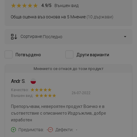
4.9
/5
Външен вид
Обща оценка въз основа на 5 Мнение
(10 държави)
Сортиране:
Последно
Потвърдено
Други варианти
Мнението се отнася до този продукт
Andr S.
Качество:
26-07-2022
Външен вид:
Препоръчвам, невероятен продукт Всичко е в
съответствие с описанието Издръжлив, добре
изработен
Предимства
-
Дефекти
-