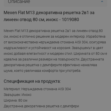
Описание
Mexen Flat M13 декоративна решетка 2в1 за
линеен отвод 80 см, инокс - 1019080
Mexen Flat M13 декоративна решетка 2в1 за линеен отвод 80
см, инокс е отлично решение за модерен интериор. Изработена
от висококачествена неръждаема стомана AISI 304, осигурява
издръжливост и устойчивост на корозия. Завършекът в цвят
инокс добавя елегантност и модерен стил. Ширината от 80 см е
идеална за различни размери на повърхности. Двустранната
декоративна решетка с демпферите ефективно намалява
шума, което увеличава комфорта при употреба.
Спецификация на продукта:
Материал: Неръждаема стомана AISI 304
Завършек: Инокс
Ширина: 80 см
Двустранна декоративна решетка с демпфери