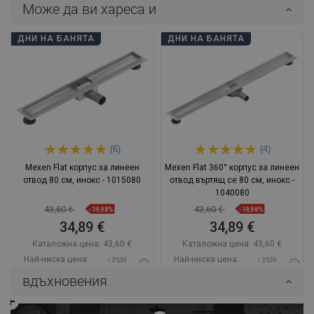
Може да ви хареса и
ДНИ НА БАНЯТА
ДНИ НА БАНЯТА
(6)
(4)
Mexen Flat корпус за линеен
Mexen Flat 360° корпус за линеен
отвод 80 см, инокс - 1015080
отвод въртящ се 80 см, инокс -
1040080
43,60 €
43,60 €
-19,98%
-19,98%
34,89 €
34,89 €
Каталожна цена:
43,60 €
Каталожна цена:
43,60 €
Най-ниска цена:
Най-ниска цена:
/ 35,39
/ 35,39
34,89 €
34,89 €
BGN
BGN
вдъхновения
Наличност:
В наличност
Наличност:
В наличност
Добави в количката
Добави в количката