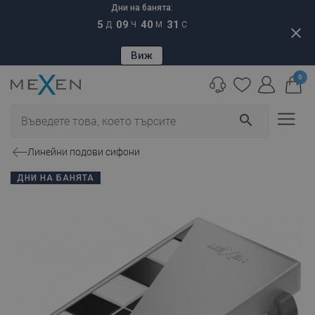
Дни на банята:
5
09
40
30
Д
Ч
М
С
close
Виж
0
search
Линейни подови сифони
ДНИ НА БАНЯТА