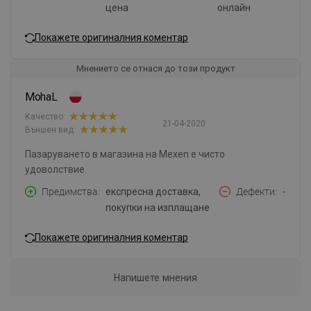
цена
онлайн
Покажете оригиналния коментар
Мнението се отнася до този продукт
MohaL
Качество:
21-04-2020
Външен вид:
Пазаруването в магазина на Mexen е чисто
удоволствие.
Предимства
експресна доставка,
Дефекти
-
покупки на изплащане
Покажете оригиналния коментар
Напишете мнения