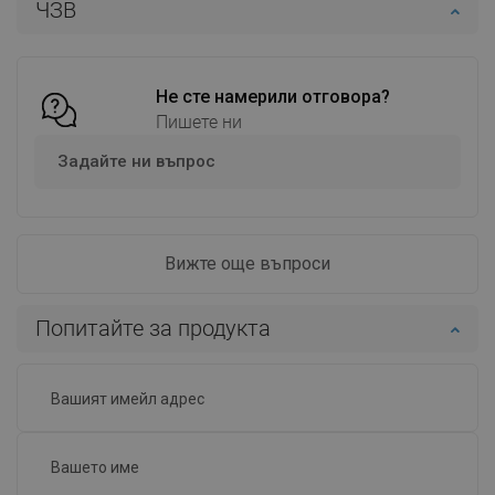
ЧЗВ
Добави в количката
Добави в количката
Сравнете
favorite_border
Любима
Сравнете
favorite_border
Любима
Не сте намерили отговора?
Пишете ни
Задайте ни въпрос
Вижте още въпроси
Попитайте за продукта