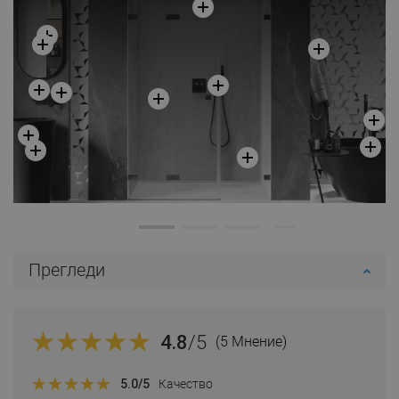
Сравнете
favorite_border
Любима
Сравнете
favorite_border
Любима
Прегледи
4.8
/5
(5 Мнение)
5.0
/5
Качество