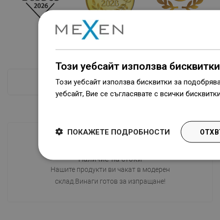
Този уебсайт използва бисквитки
Този уебсайт използва бисквитки за подобряв
ПРОВЕРКА ПОВЕЧЕ
уебсайт, Вие се съгласявате с всички бисквитк
Dowiedz się więcej
ПОКАЖЕТЕ ПОДРОБНОСТИ
ОТХВ
Наличие на стоки
Нашите продукти ви чакат в модерен
склад.Винаги готов за изпращане!