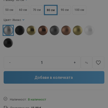
Размер
- 80 см
50 см
60 см
70 см
90 см
100 см
80 см
Цвят
- Инокс
favorite_border
-
+
Добави в количката
Наличност:
В наличност
Доставка от:
13.99 €