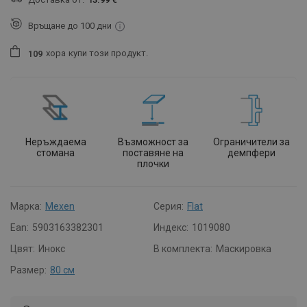
Връщане до 100 дни
хора
купи този продукт.
1
0
9
Неръждаема
Възможност за
Ограничители за
стомана
поставяне на
демпфери
плочки
Марка:
Mexen
Серия:
Flat
Ean:
5903163382301
Индекс:
1019080
Цвят:
Инокс
В комплекта:
Маскировка
Размер:
80 см