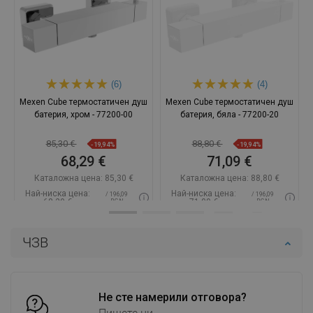
(6)
(4)
Mexen Cube термостатичен душ
Mexen Cube термостатичен душ
батерия, хром - 77200-00
батерия, бяла - 77200-20
85,30 €
88,80 €
-19,94%
-19,94%
68,29 €
71,09 €
Каталожна цена:
85,30 €
Каталожна цена:
88,80 €
Най-ниска цена:
Най-ниска цена:
/ 196,09
/ 196,09
68,29 €
71,09 €
BGN
BGN
Наличност:
В наличност
Наличност:
В наличност
ЧЗВ
Добави в количката
Добави в количката
Сравнете
favorite_border
Любима
Сравнете
favorite_border
Любима
Не сте намерили отговора?