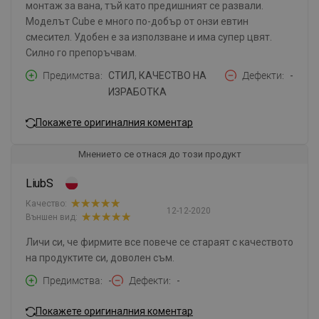
монтаж за вана, тъй като предишният се развали.
Моделът Cube е много по-добър от онзи евтин
смесител. Удобен е за използване и има супер цвят.
Силно го препоръчвам.
Предимства
СТИЛ, КАЧЕСТВО НА
Дефекти
-
ИЗРАБОТКА
Покажете оригиналния коментар
Мнението се отнася до този продукт
LiubS
Качество:
12-12-2020
Външен вид:
Личи си, че фирмите все повече се стараят с качеството
на продуктите си, доволен съм.
Предимства
-
Дефекти
-
Покажете оригиналния коментар