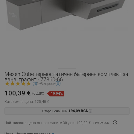
Mexen Cube термостатичен батериен комплект за
вана, графит - 77360-66
(0)
(4)
Въпроси
100,39 €
19,94%
(с ДДС)
Каталожна цена:
125,40 €
Стара цена BGN:
196,09 BGN
Най -ниската цена от последните 30 дни: 100,39 €
/ 196,09 BGN