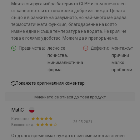
Моята съпруга избра батерията CUBE и съм впечатлен
от качеството и от това колко добре изглежда. Цената
също е в рамките на разумното, но най-много ме радва
термостатичната функция, благодарение на която
имаме една и съща температура на водата. Не крия, че
това е голямо удобство. Можем да я препоръчаме.
Предимства
лесно се
Дефекти
монтажът
почиства,
причини
минималистична
малко
форма
проблеми
Покажете оригиналния коментар
Мнението се отнася до този продукт
MatiC
Качество:
26-05-2021
Външен вид:
От дълго време имах нужда от сив смесител за стенен