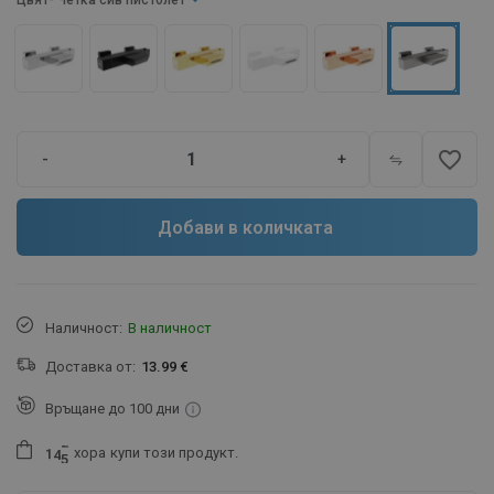
Цвят
- Четка сив пистолет
favorite_border
-
+
Добави в количката
Наличност:
В наличност
Доставка от:
13.99 €
Връщане до 100 дни
хора
купи този продукт.
1
4
5