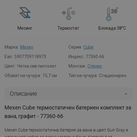
Месинг
Термостат
Блокада 38°C
Марка:
Mexen
Серия:
Cube
Ean:
5907709118973
Индекс:
77360-66
Цвят:
Четка сив пистолет
Монтаж:
Стенен
Обхват на чучура:
15,7 см
Тип на чучура:
Стационарен
Описание
Mexen Cube термостатичен батериен комплект за
вана, графит - 77360-66
Mexen Cube термостатична батерия за вана в цвят Gun Gray е
идеалният избор за всяка модерна баня. Корпусът от