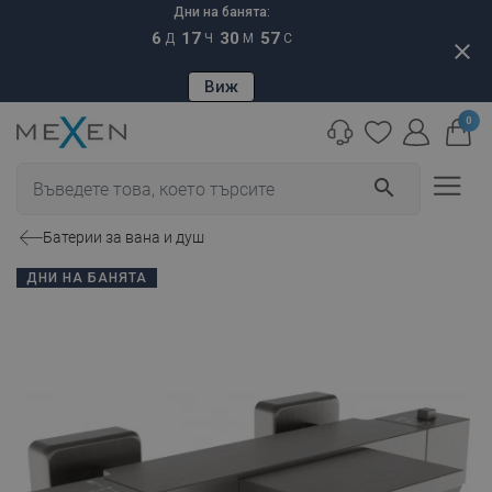
Дни на банята:
6
17
30
56
Д
Ч
М
С
close
Виж
0
search
Батерии за вана и душ
ДНИ НА БАНЯТА