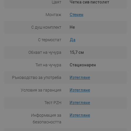
Цвят
Четка сив пистолет
Монтаж
Стенен
С душ комплект
Не
С термостат
Да
Обхват на чучура
15,7 см
Тип на чучура
Стационарен
Ръководство за употреба
Изтегляне
Условия за гаранция
Изтегляне
Тест PZH
Изтегляне
Информация за
Изтегляне
безопасността