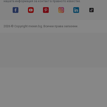
нашата информация за контакт в правното известие.
Facebook
YouTube
Pinterest
Instagram Feed
LinkedIn
TikTok
2026 © Copyright mexen.bg. Всички права запазени.