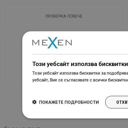
ПРОВЕРКА ПОВЕЧЕ
Наличие на стоки
Този уебсайт използва бисквитки
Нашите продукти ви чакат в модерен
Този уебсайт използва бисквитки за подобряв
склад.Винаги готов за изпращане!
уебсайт, Вие се съгласявате с всички бисквитк
Dowiedz się więcej
ПОКАЖЕТЕ ПОДРОБНОСТИ
ОТХВ