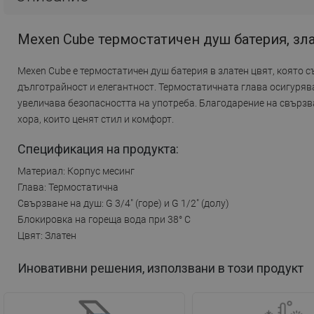
Mexen Cube термостатичен душ батерия, зла
Mexen Cube е термостатичен душ батерия в златен цвят, която 
дълготрайност и елегантност. Термостатичната глава осигурява
увеличава безопасността на употреба. Благодарение на свързван
хора, които ценят стил и комфорт.
Спецификация на продукта:
Материал: Корпус месинг
Глава: Термостатична
Свързване на душ: G 3/4" (горе) и G 1/2" (долу)
Блокировка на гореща вода при 38° C
Цвят: Златен
Иновативни решения, използвани в този продукт