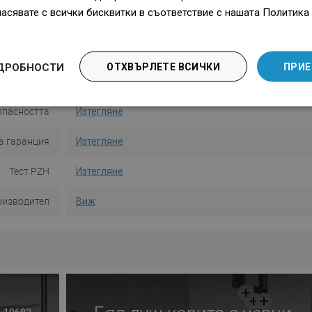
ласявате с всички бисквитки в съответствие с нашата Политика 
ш комплект
Не
 термостат
Да
ДРОБНОСТИ
ОТХВЪРЛЕТЕ ВСИЧКИ
ПРИЕ
а употреба
Изтегляне
опасността
Изтегляне
а гаранция
Изтегляне
Тест PZH
Изтегляне
оизводител
Виж