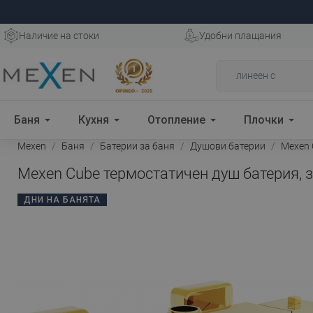
Наличие на стоки
Удобни плащания
Баня
Кухня
Отопление
Плочки
Mexen
Баня
Батерии за баня
Душови батерии
Mexen 
Mexen Cube термостатичен душ батерия, з
ДНИ НА БАНЯТА