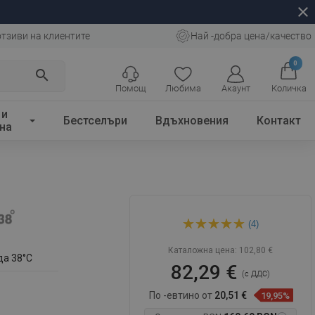
close
отзиви на клиентите
Най -добра цена/качество
0
search
Помощ
Любима
Акаунт
Количка
 и
Бестселъри
Вдъхновения
Контакт
на
Mexen Cube термостатичен
(4)
душ батерия, златен -
77250-50
Каталожна цена:
102,80 €
да 38°C
82,29 €
(с ДДС)
По -евтино от
20,51 €
19,95%