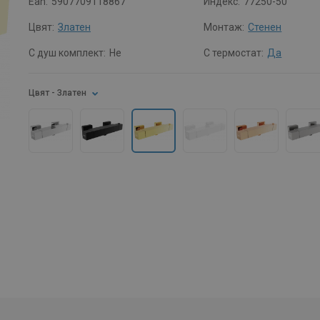
Ean:
5907709118867
Индекс:
77250-50
Цвят:
Златен
Монтаж:
Стенен
С душ комплект:
Не
С термостат:
Да
Цвят
- Златен