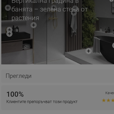
Вертикална градина в
банята – зелена стена от
растения
Прегледи
100%
Каче
Клиентите препоръчват този продукт