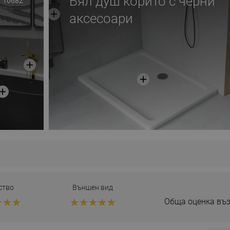
Бял душ корито с черни
10682
аксесоари
ство
Външен вид
Обща оценка въз