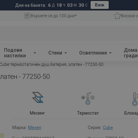
Виж
6
18
03
29
Дни на банята:
Д
Ч
М
С
Върнете се до 100 дни*
Високи 
Подови
Дома
Стени
Осветление
настилки
гради
Cube термостатичен душ батерия, златен - 77250-50
латен - 77250-50
Месинг
Термостат
Блока
Марка:
Mexen
Серия:
Cube