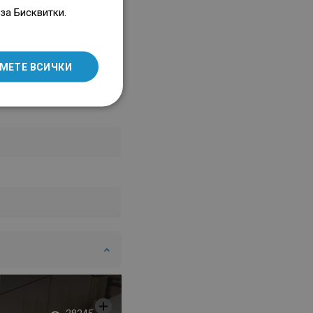
ENGLISH
за Бисквитки.
SLOVAK
LITHUANIAN
МЕТЕ ВСИЧКИ
ROMANIAN
HUNGARIAN
FRENCH
ITALIAN
SPANISH
UKRAINIAN
BULGARIAN
ESTONIAN
DUTCH
LATVIAN