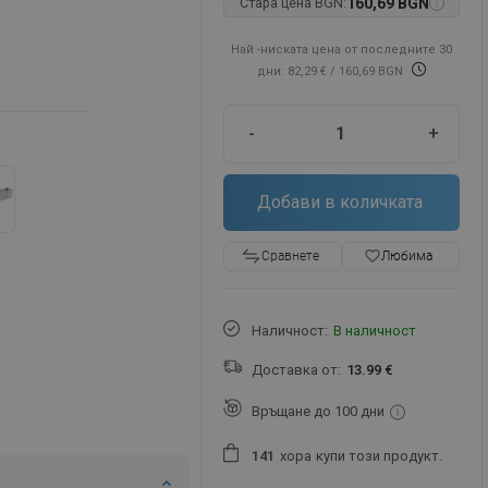
Стара цена BGN:
160,69 BGN
Най -ниската цена от последните 30
дни: 82,29 €
/ 160,69 BGN
-
+
Добави в количката
favorite_border
Любима
Сравнете
Наличност:
В наличност
Доставка от:
13.99 €
Връщане до 100 дни
хора
купи този продукт.
1
4
1