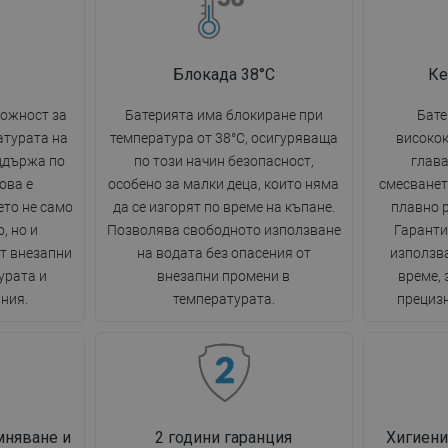
Блокада 38°C
Ке
ожност за
Батерията има блокиране при
Бате
атурата на
температура от 38°C, осигуряваща
високо
оддържа по
по този начин безопасност,
глава
ова е
особено за малки деца, които няма
смесванет
ето не само
да се изгорят по време на къпане.
плавно р
, но и
Позволява свободното използване
Гаранти
ат внезапни
на водата без опасения от
използва
урата и
внезапни промени в
време, 
ния.
температурата.
прецизн
мняване и
2 години гаранция
Хигиени