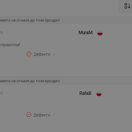
нието се отнася до този продукт
MuraM
20
страхотна!
Дефекти
-
нието се отнася до този продукт
RafaB
20
Дефекти
-