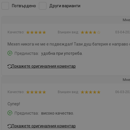
Потвърдено
Други варианти
Мне
Качество:
Външен вид:
03-04-20
Mexen никога не ме е подвеждал! Тази душ батерия е направо 
Предимства
удобна при употреба.
Покажете оригиналния коментар
Мне
Качество:
Външен вид:
06-03-20
Супер!
Предимства
високо качество.
Покажете оригиналния коментар