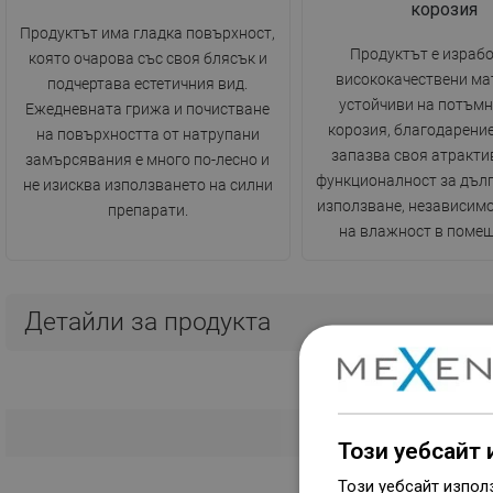
корозия
Продуктът има гладка повърхност,
Продуктът е израбо
която очарова със своя блясък и
висококачествени ма
подчертава естетичния вид.
устойчиви на потъмн
Ежедневната грижа и почистване
корозия, благодарение
на повърхността от натрупани
запазва своя атракти
замърсявания е много по-лесно и
функционалност за дълг
не изисква използването на силни
използване, независимо
препарати.
на влажност в помещ
Детайли за продукта
Този уебсайт 
Този уебсайт изпол