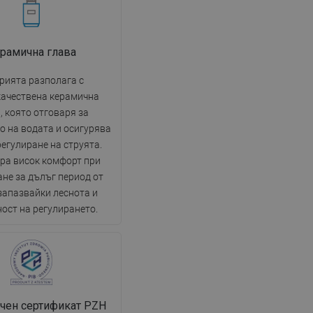
рамична глава
рията разполага с
качествена керамична
, която отговаря за
о на водата и осигурява
егулиране на струята.
ра висок комфорт при
не за дълъг период от
запазвайки леснота и
ост на регулирането.
чен сертификат PZH