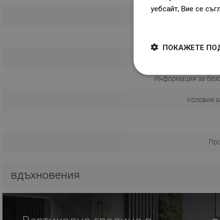
уебсайт, Вие се съг
С ду
Dowiedz się więcej
С
ПОКАЖЕТЕ ПО
Ръководство з
Информация за без
Условия з
Пр
вдъхновения