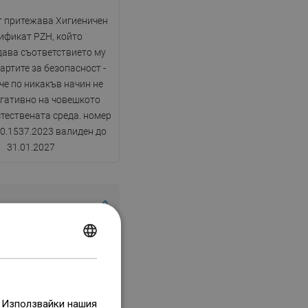
 притежава Хигиеничен
ификат PZH, който
ава съответствието му
артите за безопасност -
 че по никакъв начин не
егативно на човешкото
стествената среда. номер
0.1537.2023 валиден до
31.01.2027
POLISH
CZECH
GERMAN
. Използвайки нашия