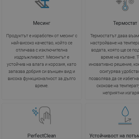
Месинг
Термостат
Продуктът е изработен от месинг с
Термостатът дава възм
най-високо качество, който се
настройване на темпер
отличава с изключителна
водата, която ще се п
издръжливост. Месингът е
време на къпане. Т
устойчив на влага и корозия, като
иновативно решение, ко
запазва добрия си външен вид и
осигурява удобство
висока функционалност за дълго
позволява да се избегн
време.
скокове на температ
неприятни изгаря
PerfectClean
Устойчивост на потъ