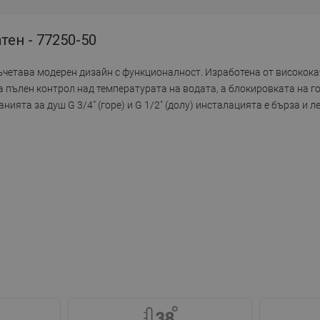
тен - 77250-50
съчетава модерен дизайн с функционалност. Изработена от високока
 пълен контрол над температурата на водата, а блокировката на г
ията за душ G 3/4" (горе) и G 1/2" (долу) инсталацията е бърза и л