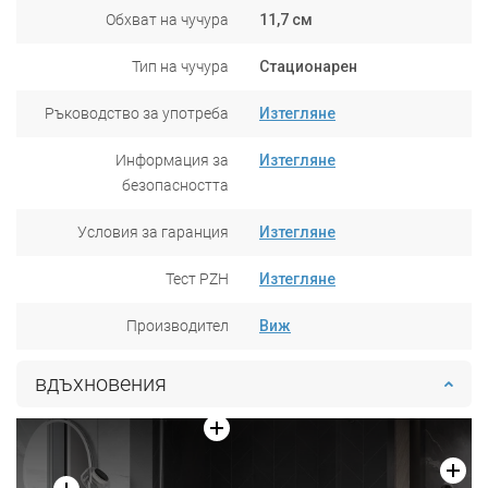
Обхват на чучура
11,7 см
Тип на чучура
Стационарен
Ръководство за употреба
Изтегляне
Информация за
Изтегляне
безопасността
Условия за гаранция
Изтегляне
Тест PZH
Изтегляне
Производител
Виж
вдъхновения