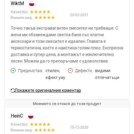
WiktM
Качество:
20-02-2021
Външен вид:
Точно такъв екстравагантен смесител ни трябваше. С
жена ми обзавеждаме светла баня със златни
аксесоари и този смесител е идеален. Главата е
термостатична, което е наистина голям плюс. Експресна
доставка и супер цена, а монтажът е изключително
лесен. Можем да го препоръчаме с удоволствие.
Предимства
стилен,
Дефекти
видими
ефект уау
отпечатъци
Покажете оригиналния коментар
Мнението се отнася до този продукт
HeinC
Качество:
15-12-2020
Външен вид: