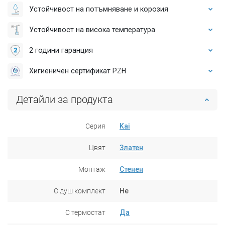
Устойчивост на потъмняване и корозия
Устойчивост на висока температура
2 години гаранция
Хигиеничен сертификат PZH
Детайли за продукта
Серия
Kai
Цвят
Златен
Монтаж
Стенен
С душ комплект
Не
С термостат
Да