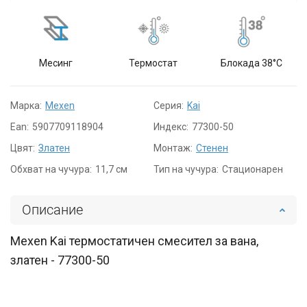
Месинг
Термостат
Блокада 38°C
Марка:
Mexen
Серия:
Kai
Ean:
5907709118904
Индекс:
77300-50
Цвят:
Златен
Монтаж:
Стенен
Обхват на чучура:
11,7 см
Тип на чучура:
Стационарен
Описание
Mexen Kai термостатичен смесител за вана,
златен - 77300-50