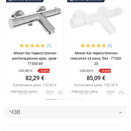
(7)
(5)
Mexen Kai термостатичен
Mexen Kai термостатичен
вентилационен кран, хром -
смесител за вана, бял - 77300-
77300-00
20
102,80 €
106,30 €
-19,95%
-19,95%
82,29 €
85,09 €
Каталожна цена:
102,80 €
Каталожна цена:
106,30 €
Най-ниска цена:
Най-ниска цена:
/ 185,19
/ 185,19
82,29 €
85,09 €
BGN
BGN
Наличност:
В наличност
Наличност:
В наличност
ЧЗВ
Добави в количката
Добави в количката
Сравнете
favorite_border
Любима
Сравнете
favorite_border
Любима