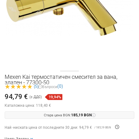
Mexen Kai термостатичен смесител за вана,
златен - 77300-50
(0)
(5)
Въпроси
94,79 €
19,94%
(с ДДС)
Каталожна цена:
118,40 €
Стара цена BGN:
185,19 BGN
Най -ниската цена от последните 30 дни: 94,79 €
/ 185,19 BGN