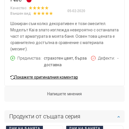
Качество:
05-02-2020
Външен вид:
Шокиран съм колко декоративен е този смесител.
Моделът Kai в злато изглежда невероятно с останалата
част от арматурата в моята баня. Освен това цената е
сравнително достъпна в сравнение с материала
(месинг).
Предимства
страхотен цвят, бърза
Дефекти
-
доставка
Покажете оригиналния коментар
Напишете мнения
Продукти от същата серия
ДНИ НА БАНЯТА
ДНИ НА БАНЯТА