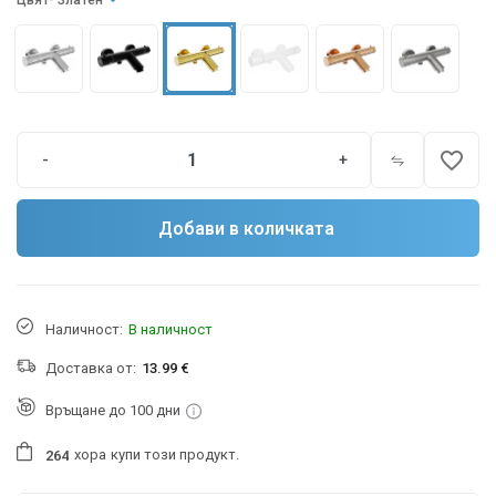
Цвят
- Златен
favorite_border
-
+
Добави в количката
Наличност:
В наличност
Доставка от:
13.99 €
Връщане до 100 дни
хора
купи този продукт.
2
6
4