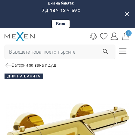
Дни на банята:
7
18
13
59
Д
Ч
М
С
close
Виж
0
search
Батерии за вана и душ
ДНИ НА БАНЯТА