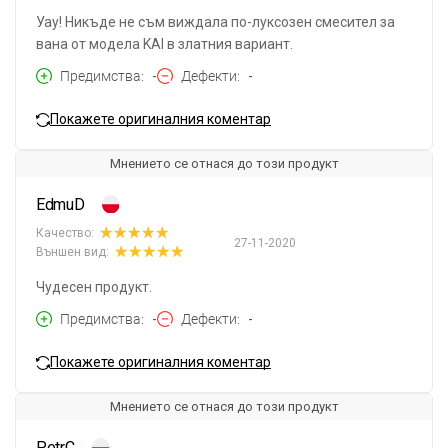
Уау! Никъде не съм виждала по-луксозен смесител за
вана от модела KAI в златния вариант.
Предимства
-
Дефекти
-
Покажете оригиналния коментар
Мнението се отнася до този продукт
EdmuD
Качество:
27-11-2020
Външен вид:
Чудесен продукт.
Предимства
-
Дефекти
-
Покажете оригиналния коментар
Мнението се отнася до този продукт
PetrC