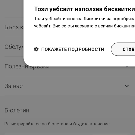
Този уебсайт използва бисквитки
Този уебсайт използва бисквитки за подобряв
уебсайт, Вие се съгласявате с всички бисквитк
Бърз контакт

Dowiedz się więcej
Обслужване на клиенти

ПОКАЖЕТЕ ПОДРОБНОСТИ
ОТХВ
Полезни връзки

За нас

Бюлетин
Регистрирайте се за бюлетина и бъдете в течение.