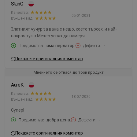
StanG
Качество:
05-01-2021
Външен вид:
Златният чучур за вана е нещо, което търсех, и най-
накрая тук в Mexen успях да намеря.
Предимства
има перлатор.
Дефекти
-
Покажете оригиналния коментар
Мнението се отнася до този продукт
AureK
Качество:
18-07-2020
Външен вид:
Супер!
Предимства
добра цена.
Дефекти
-
Покажете оригиналния коментар