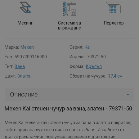
Месинг
Система за
Перлатор
вграждане
Марка:
Mexen
Серия:
Kai
Ean:
5907709116900
Индекс:
79371-50
Тип:
Вана
Форма:
Кръгъл
Цвят:
Златен
Обхват на чучура:
17,4 см
Описание
Mexen Kai стенен чучур за вана, златен - 79371-50
Mexen Kai е елегантен стенен чучур за вана в златно покритие,
който придава луксозен вид на вашата баня. Изработен от
дълготраен месинг, осигурява здравина и дълголетие.