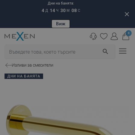
Дни на банята:
4
14
30
07
Д
Ч
М
С
close
Виж
0
search
Изливи за смесители
ДНИ НА БАНЯТА