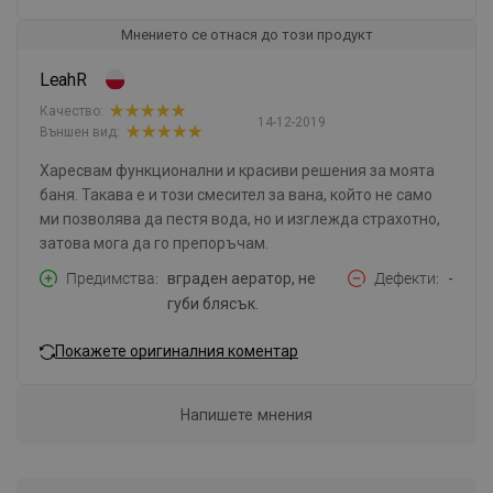
Мнението се отнася до този продукт
LeahR
Качество:
14-12-2019
Външен вид:
Харесвам функционални и красиви решения за моята
баня. Такава е и този смесител за вана, който не само
ми позволява да пестя вода, но и изглежда страхотно,
затова мога да го препоръчам.
Предимства
вграден аератор, не
Дефекти
-
губи блясък.
Покажете оригиналния коментар
Напишете мнения