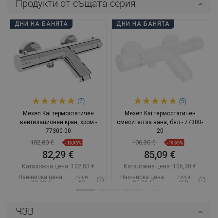
Продукти от същата серия
ДНИ НА БАНЯТА
ДНИ НА БАНЯТА
(7)
(5)
Mexen Kai термостатичен
Mexen Kai термостатичен
вентилационен кран, хром -
смесител за вана, бял - 77300-
77300-00
20
102,80 €
106,30 €
-19,95%
-19,95%
82,29 €
85,09 €
Каталожна цена:
102,80 €
Каталожна цена:
106,30 €
Най-ниска цена:
Най-ниска цена:
/ 29,99
/ 29,99
82,29 €
85,09 €
BGN
BGN
Наличност:
В наличност
Наличност:
В наличност
ЧЗВ
Добави в количката
Добави в количката