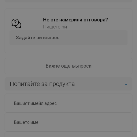
Сравнете
favorite_border
Любима
Сравнете
favorite_border
Любима
Не сте намерили отговора?
Пишете ни
Задайте ни въпрос
Вижте още въпроси
Попитайте за продукта