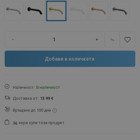
favorite_border
-
+
Добави в количката
Наличност:
В наличност
Доставка от:
13.99 €
Връщане до 100 дни
хора
купи този продукт.
3
6