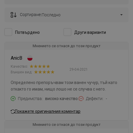
Сортиране:
Последно
Потвърдено
Други варианти
Мнението се отнася до този продукт
AnicB
Качество:
29-04-2021
Външен вид:
Определено препоръчвам този ванен чучур, тъй като
откакто го имам, нищо лошо не се случва с него.
Предимства
високо качество.
Дефекти
-
Покажете оригиналния коментар
Мнението се отнася до този продукт