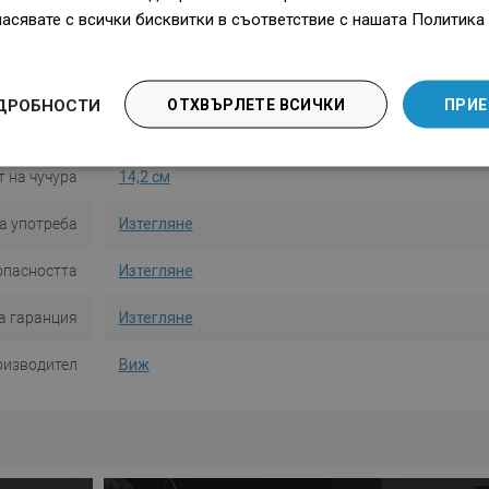
ласявате с всички бисквитки в съответствие с нашата Политика 
Цвят
Бял
Тип
Вана
ДРОБНОСТИ
ОТХВЪРЛЕТЕ ВСИЧКИ
ПРИЕ
Форма
Правоъгълен
 на чучура
14,2 см
а употреба
Изтегляне
опасността
Изтегляне
а гаранция
Изтегляне
оизводител
Виж