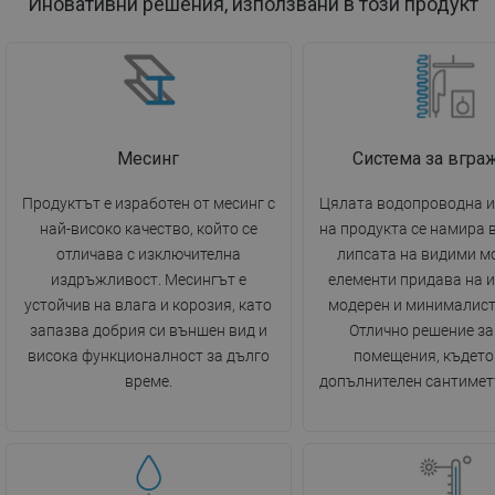
Иновативни решения, използвани в този продукт
Месинг
Система за вгра
Продуктът е изработен от месинг с
Цялата водопроводна 
най-високо качество, който се
на продукта се намира в
отличава с изключителна
липсата на видими 
издръжливост. Месингът е
елементи придава на 
устойчив на влага и корозия, като
модерен и минималист
запазва добрия си външен вид и
Отлично решение за
висока функционалност за дълго
помещения, където
време.
допълнителен сантиметъ