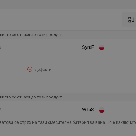
нието се отнася до този продукт
SyntF
21
Дефекти
-
нието се отнася до този продукт
WitaS
21
това се спрях на тази смесителна батерия за вана. Тя е изключи