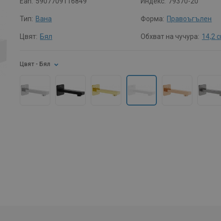
Ean:
5907709116849
Индекс:
79370-20
Тип:
Вана
Форма:
Правоъгълен
Цвят:
Бял
Обхват на чучура:
14,2 
Цвят
- Бял