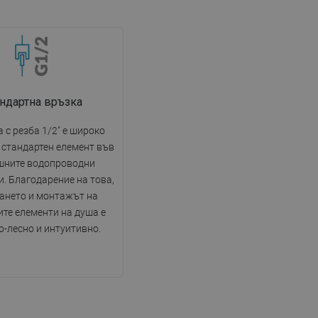
ндартна връзка
 с резба 1/2" е широко
 стандартен елемент във
шните водопроводни
. Благодарение на това,
ането и монтажът на
те елементи на душа е
о-лесно и интуитивно.