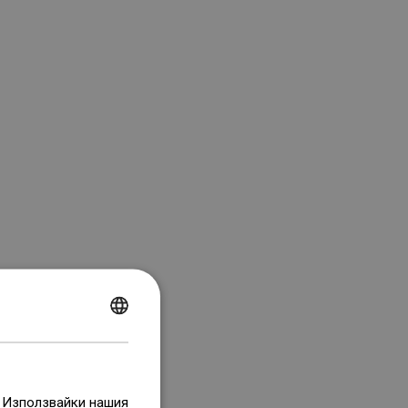
POLISH
CZECH
GERMAN
. Използвайки нашия