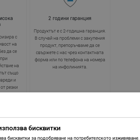
исока
2 години гаранция
а
Продуктът е с 2-годишна гаранция.
ризира с
В случай на проблеми с закупения
ивост на
продукт, препоръчваме да се
ез да се
свържете с нас чрез контактната
 при
форма или по телефона на номера
йствие на
на инфолинията.
лът също
овреди и
 от резки
урата.
използва бисквитки
Серия
Cube
зва бисквитки за подобряване на потребителското изживяване