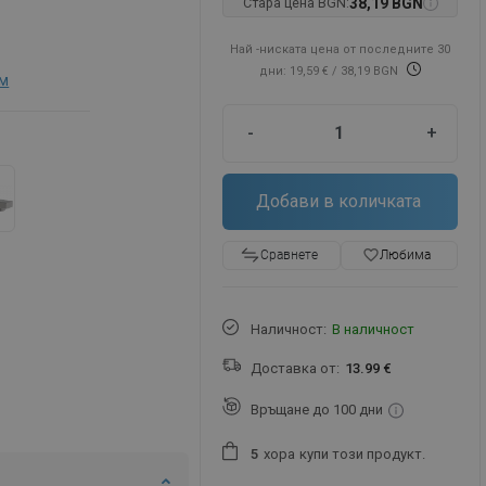
Стара цена BGN:
38,19 BGN
Най -ниската цена от последните 30
дни: 19,59 €
/ 38,19 BGN
см
-
+
Добави в количката
favorite_border
Любима
Сравнете
Наличност:
В наличност
Доставка от:
13.99 €
Връщане до 100 дни
хора
купи този продукт.
5