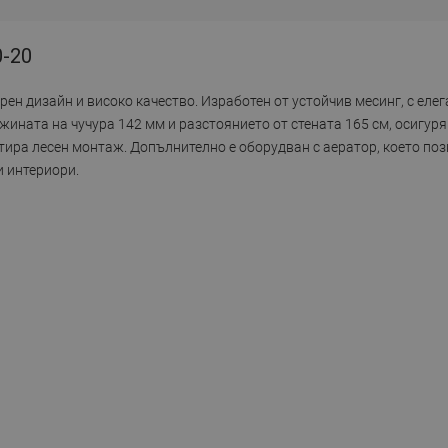
0-20
рен дизайн и високо качество. Изработен от устойчив месинг, с еле
лжината на чучура 142 мм и разстоянието от стената 165 см, осигур
нтира лесен монтаж. Допълнително е оборудван с аератор, което п
и интериори.