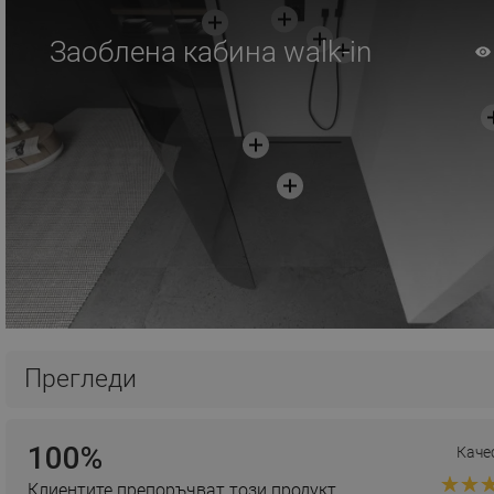
Заоблена кабина walk-in
Прегледи
100%
Каче
Клиентите препоръчват този продукт