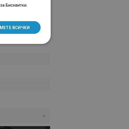
ENGLISH
за Бисквитки.
SLOVAK
LITHUANIAN
МЕТЕ ВСИЧКИ
ROMANIAN
HUNGARIAN
FRENCH
ITALIAN
SPANISH
UKRAINIAN
BULGARIAN
ESTONIAN
DUTCH
LATVIAN