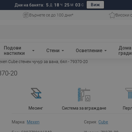
Виж
5
18
25
02
Дни на банята:
Д
Ч
М
С
Върнете се до 100 дни*
Високи 
Подови
Дома
Стени
Осветление
настилки
гради
xen Cube стенен чучур за вана, бял - 79370-20
370-20
Месинг
Система за вграждане
Пер
Марка:
Mexen
Серия:
Cube