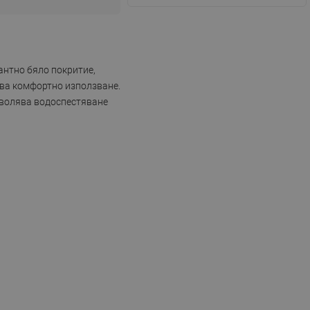
гантно бяло покритие,
ява комфортно използване.
озволява водоспестяване