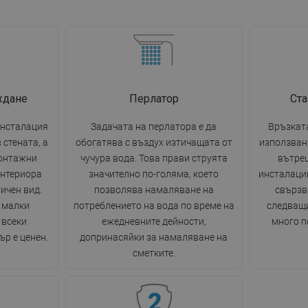
ждане
Перлатор
Ста
инсталация
Задачата на перлатора е да
Връзката
 стената, а
обогатява с въздух изтичащата от
използван
монтажни
чучура вода. Това прави струята
вътре
интериора
значително по-голяма, което
инсталации
ичен вид.
позволява намаляване на
свързв
 малки
потреблението на вода по време на
следващи
 всеки
ежедневните дейности,
много п
р е ценен.
допринасяйки за намаляване на
сметките.