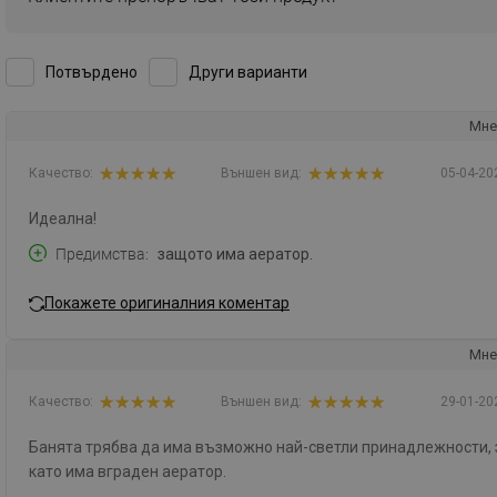
Потвърдено
Други варианти
Мне
Качество:
Външен вид:
05-04-20
Идеална!
Предимства
защото има аератор.
Покажете оригиналния коментар
Мне
Качество:
Външен вид:
29-01-20
Банята трябва да има възможно най-светли принадлежности, за
като има вграден аератор.