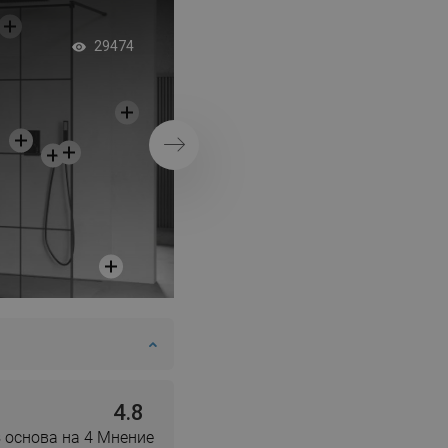
DANISH
Баня в стил Гламу
SWEDISH
29474
FINNISH
PORTUGUESE
CROATIAN
Напред
GREEK
SLOVENIAN
4.8
 основа на 4 Мнение