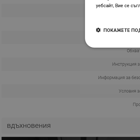
уебсайт, Вие се съг
Dowiedz się więcej
ПОКАЖЕТЕ ПО
Обхват
Инструкция з
Информация за без
Условия з
Пр
вдъхновения