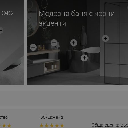
Модерна баня с черни
30496
акценти
ство
Външен вид
Обща оценка въз