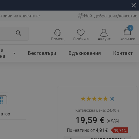
close
отзиви на клиентите
Най -добра цена/качество
0
search
Помощ
Любима
Акаунт
Количка
 и
Бестселъри
Вдъхновения
Контакт
на
Mexen Cube стенен чучур за
(4)
вана, бял - 79370-20
Каталожна цена:
24,40 €
латор
19,59 €
(с ДДС)
По -евтино от
4,81 €
19,71%