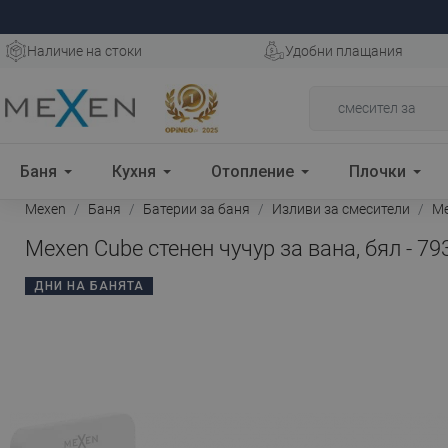
Наличие на стоки
Удобни плащания
Баня
Кухня
Отопление
Плочки
Mexen
Баня
Батерии за баня
Изливи за смесители
Me
Mexen Cube стенен чучур за вана, бял - 79
ДНИ НА БАНЯТА