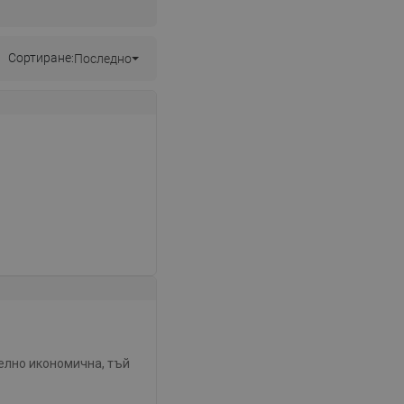
Сортиране:
Последно
телно икономична, тъй