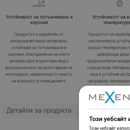
Устойчивост на потъмняване и
Устойчивост на в
корозия
температур
Продуктът е изработен от
Продуктът се характе
висококачествени материали,
изключителна устойч
устойчиви на потъмняване и
високи температури, б
корозия, благодарение на което
деформира дори
запазва своя атрактивен вид и
продължително възде
функционалност за дълго време на
гореща вода. Материа
използване, независимо от нивото
така е устойчив на п
на влажност в помещението.
напукване, причинени
промени в температ
Детайли за продукта
Този уебсайт 
Този уебсайт изпол