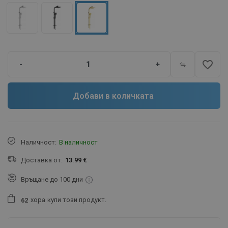
favorite_border
-
+
Добави в количката
Наличност:
В наличност
Доставка от:
13.99 €
Връщане до 100 дни
хора
купи този продукт.
6
2