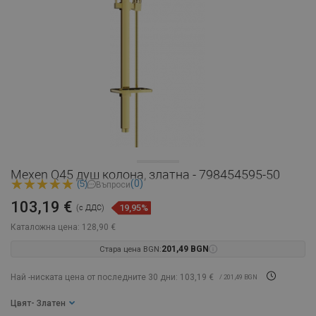
Mexen Q45 душ колона, златна - 798454595-50
(0)
(5)
Въпроси
103,19 €
19,95%
(с ДДС)
Каталожна цена:
128,90 €
Стара цена BGN:
201,49 BGN
Най -ниската цена от последните 30 дни: 103,19 €
/ 201,49 BGN
Цвят
- Златен