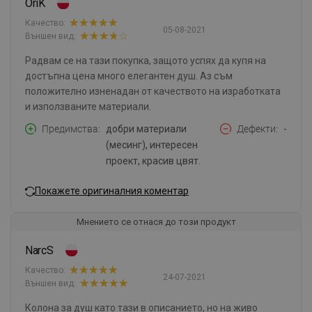
OriK
Качество:
05-08-2021
Външен вид:
Радвам се на тази покупка, защото успях да купя на
достъпна цена много елегантен душ. Аз съм
положително изненадан от качеството на изработката
и използваните материали.
Предимства
добри материали
Дефекти
-
(месинг), интересен
проект, красив цвят.
Покажете оригиналния коментар
Мнението се отнася до този продукт
NarcS
Качество:
24-07-2021
Външен вид:
Колона за душ като тази в описанието, но на живо