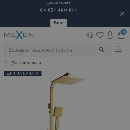
Дни на банята:
6
05
46
00
Д
Ч
М
С
close
Виж
0
search
Душови колони
ДНИ НА БАНЯТА