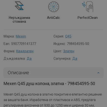
Неръждаема
AntiCalc
PerfectClean
стомана
Марка:
Mexen
Серия:
Q45
Ean:
5907709141377
Индекс:
798454595-50
Форма:
Квадратен
Цвят:
Златен
Дъждовалка:
Да
Сапунерка:
Да
Описание
Mexen Q45 душ колона, златна - 798454595-50
Mexen Q45 душ колона в златно покритие е елегантно решение
за вашата баня. Изработена от пластмаса и ABS, предлага
регулируема височина от 930 до 1250 мм и ширина 30 мм,