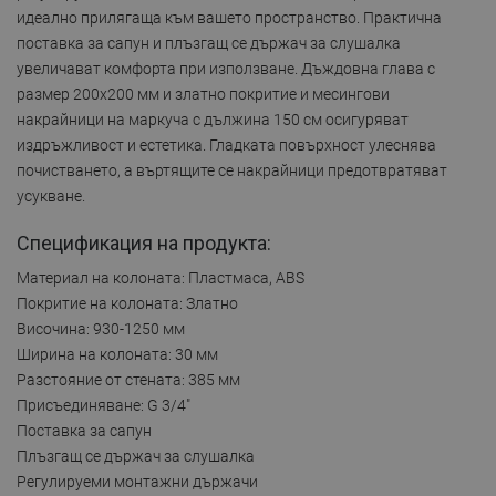
идеално прилягаща към вашето пространство. Практична
поставка за сапун и плъзгащ се държач за слушалка
увеличават комфорта при използване. Дъждовна глава с
размер 200x200 мм и златно покритие и месингови
накрайници на маркуча с дължина 150 см осигуряват
издръжливост и естетика. Гладката повърхност улеснява
почистването, а въртящите се накрайници предотвратяват
усукване.
Спецификация на продукта:
Материал на колоната: Пластмаса, ABS
Покритие на колоната: Златно
Височина: 930-1250 мм
Ширина на колоната: 30 мм
Разстояние от стената: 385 мм
Присъединяване: G 3/4"
Поставка за сапун
Плъзгащ се държач за слушалка
Регулируеми монтажни държачи