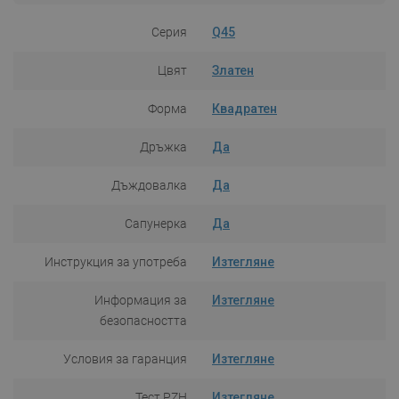
Серия
Q45
Цвят
Златен
Форма
Квадратен
Дръжка
Да
Дъждовалка
Да
Сапунерка
Да
Инструкция за употреба
Изтегляне
Информация за
Изтегляне
безопасността
Условия за гаранция
Изтегляне
Тест PZH
Изтегляне