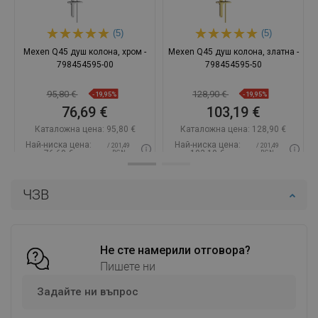
(5)
(5)
Mexen Q45 душ колона, хром -
Mexen Q45 душ колона, златна -
798454595-00
798454595-50
95,80 €
128,90 €
-19,95%
-19,95%
76,69 €
103,19 €
Каталожна цена:
95,80 €
Каталожна цена:
128,90 €
Най-ниска цена:
Най-ниска цена:
/ 201,49
/ 201,49
76,69 €
103,19 €
BGN
BGN
Наличност:
В наличност
Наличност:
В наличност
ЧЗВ
Добави в количката
Добави в количката
Сравнете
favorite_border
Любима
Сравнете
favorite_border
Любима
Не сте намерили отговора?
Пишете ни
Задайте ни въпрос