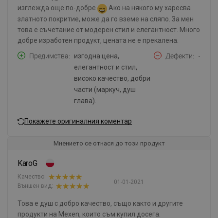
изглежда още по-добре
Ако на някого му харесва
златното покритие, може да го вземе на сляпо. За мен
това е съчетание от модерен стил и елегантност. Много
добре изработен продукт, цената не е прекалена.
Предимства
изгодна цена,
Дефекти
-
елегантност и стил,
високо качество, добри
части (маркуч, душ
глава).
Покажете оригиналния коментар
Мнението се отнася до този продукт
KaroG
Качество:
01-01-2021
Външен вид:
Това е душ с добро качество, също както и другите
продукти на Mexen, които съм купил досега.