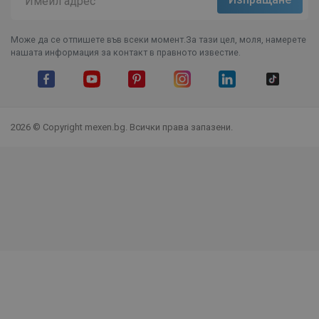
Може да се отпишете във всеки момент.За тази цел, моля, намерете
нашата информация за контакт в правното известие.
Facebook
YouTube
Pinterest
Instagram Feed
LinkedIn
TikTok
2026 © Copyright mexen.bg. Всички права запазени.