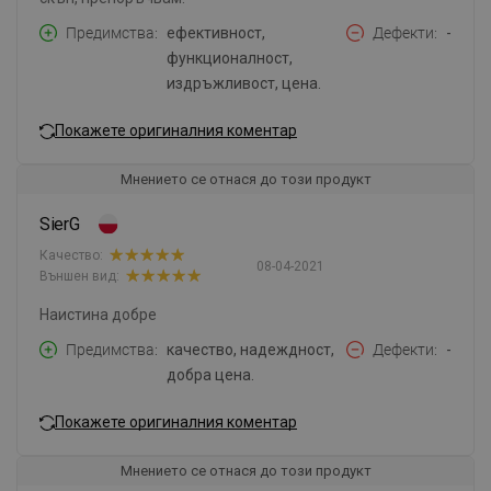
Предимства
ефективност,
Дефекти
-
функционалност,
издръжливост, цена.
Покажете оригиналния коментар
Мнението се отнася до този продукт
SierG
Качество:
08-04-2021
Външен вид:
Наистина добре
Предимства
качество, надеждност,
Дефекти
-
добра цена.
Покажете оригиналния коментар
Мнението се отнася до този продукт