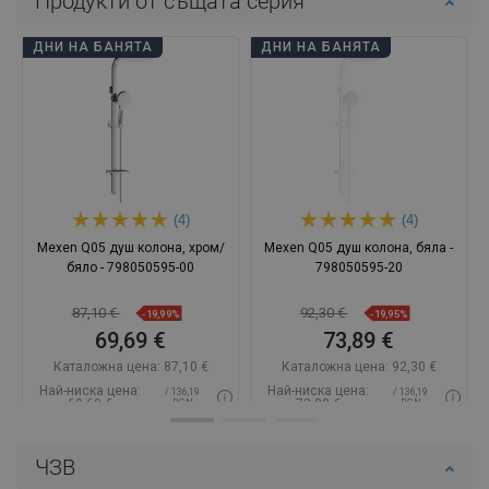
Продукти от същата серия
ДНИ НА БАНЯТА
ДНИ НА БАНЯТА
(4)
(4)
Mexen Q05 душ колона, хром/
Mexen Q05 душ колона, бяла -
бяло - 798050595-00
798050595-20
87,10 €
92,30 €
-19,99%
-19,95%
69,69 €
73,89 €
Каталожна цена:
87,10 €
Каталожна цена:
92,30 €
Най-ниска цена:
Най-ниска цена:
/ 136,19
/ 136,19
69,69 €
73,89 €
BGN
BGN
Наличност:
В наличност
Наличност:
В наличност
ЧЗВ
Добави в количката
Добави в количката