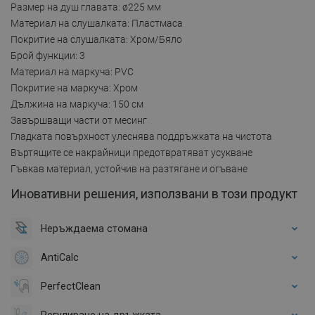
Размер на душ главата: ø225 мм
Материал на слушалката: Пластмаса
Покритие на слушалката: Хром/Бяло
Брой функции: 3
Материал на маркуча: PVC
Покритие на маркуча: Хром
Дължина на маркуча: 150 см
Завършващи части от месинг
Гладката повърхност улеснява поддръжката на чистота
Въртящите се накрайници предотвратяват усукване
Гъвкав материал, устойчив на разтягане и огъване
Иновативни решения, използвани в този продукт
Неръждаема стомана
AntiCalc
PerfectClean
Регулиране на дръжката