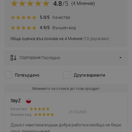
4.8
/5
(4 Мнение)
5.0
/5
Качество
4.9
/5
Външен вид
Обща оценка въз основа на 4 Мнение
(10 държави)
Сортиране:
Последно
Потвърдено
Други варианти
Мнението се отнася до този продукт
ItayŻ
Качество:
21-12-2021
Външен вид:
Душът наистина върши добра работа и изобщо не беше
скъп, препоръчвам!