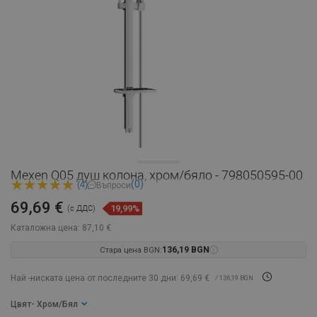
Mexen Q05 душ колона, хром/бяло - 798050595-00
(0)
(4)
Въпроси
69,69 €
19,99%
(с ДДС)
Каталожна цена:
87,10 €
Стара цена BGN:
136,19 BGN
Най -ниската цена от последните 30 дни: 69,69 €
/ 136,19 BGN
Цвят
- Хром/Бял