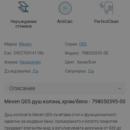
Неръждаема
AntiCalc
PerfectClean
стомана
Марка:
Mexen
Серия:
Q05
Ean:
5907709141186
Индекс:
798050595-00
Форма:
Квадратен
Цвят:
Хром/Бял
Дъждовалка:
Да
Сапунерка:
Да
Описание
Mexen Q05 душ колона, хром/бяло - 798050595-00
Душ колоната Mexen Q05 съчетава стил и функционалност,
идеални за модерни бани. Хромираното и бялото покритие
придават елегантен вид, а регулируемата височина от 930 до