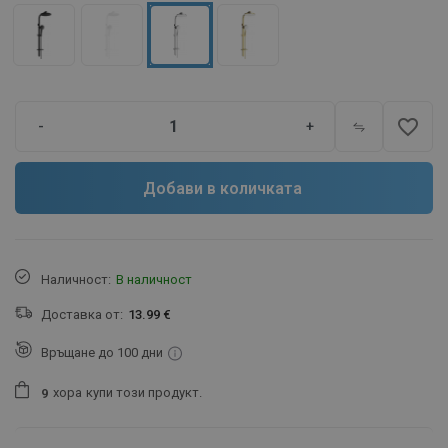
favorite_border
-
+
Добави в количката
Наличност:
В наличност
Доставка от:
13.99 €
Връщане до 100 дни
хора
купи този продукт.
9