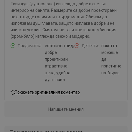
Този душ (душ колона) изглежда добре в светъл
интериор на банята. Размерите са добре проектирани,
не е твърде голям или твърде малък. Обичам да
използвам душ главата, защото изплаква добре и не
изисква усилие. Смятам, че тази цветова комбинация
(хром/бяло) изглежда свежо и модерно.
Предимства
естетичен вид,
Дефекти
пакетът
добре
можеше
проектиран,
да
атрактивна
пристигне
цена, удобна
по-бързо.
душ глава.
Покажете оригиналния коментар
Напишете мнения