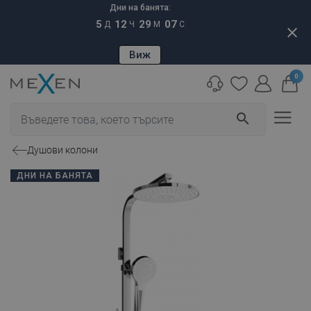
Дни на банята:
5
12
29
06
Д
Ч
М
С
close
Виж
0
search
Душови колони
ДНИ НА БАНЯТА