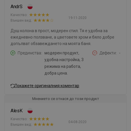
AndrS
Качество:
19-11-2020
Външен вид:
Душ колона в прост, модерен стил. Тя е удобна за
ежедневно ползване, а цветовете хром и бяло добре
допълват обзавеждането на моята баня.
Предимства
модерен продукт,
Дефекти
-
удобна настройка, 3
режима на работа,
добра цена.
Покажете оригиналния коментар
Мнението се отнася до този продукт
AlesK
Качество:
04-08-2020
Външен вид: