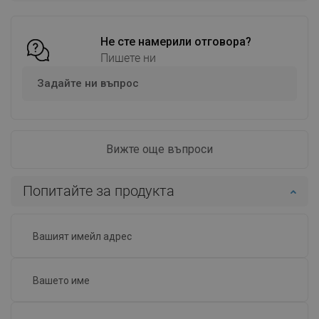
Сравнете
favorite_border
Любима
Сравнете
favorite_border
Любима
Не сте намерили отговора?
Пишете ни
Задайте ни въпрос
Вижте още въпроси
Попитайте за продукта