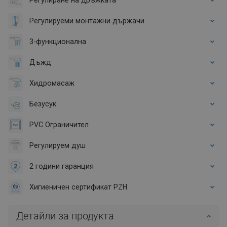
Регулируеми монтажни държачи
3-функционална
Дъжд
Хидромасаж
Безусук
PVC Ограничител
Регулируем душ
2 години гаранция
Хигиеничен сертификат PZH
Детайли за продукта