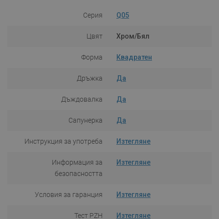
Серия
Q05
Цвят
Хром/Бял
Форма
Квадратен
Дръжка
Да
Дъждовалка
Да
Сапунерка
Да
Инструкция за употреба
Изтегляне
Информация за
Изтегляне
безопасността
Условия за гаранция
Изтегляне
Тест PZH
Изтегляне