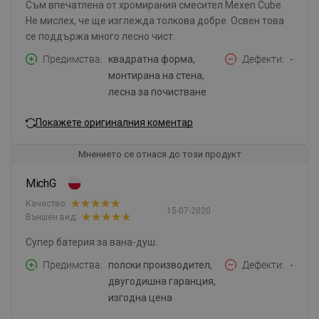
Съм впечатленa от хромирания смесител Mexen Cube.
Не мислех, че ще изглежда толкова добре. Освен това
се поддържа много лесно чист.
Предимства
квадратна форма,
Дефекти
-
монтирана на стена,
лесна за почистване
Покажете оригиналния коментар
Мнението се отнася до този продукт
MichG
Качество:
15-07-2020
Външен вид:
Супер батерия за вана-душ.
Предимства
полски производител,
Дефекти
-
двугодишна гаранция,
изгодна цена