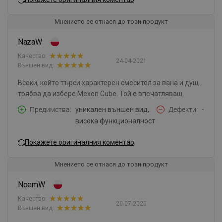
Мнението се отнася до този продукт
NazaW
Качество:
24-04-2021
Външен вид:
Всеки, който търси характерен смесител за вана и душ,
трябва да избере Mexen Cube. Той е впечатляващ.
Предимства
уникален външен вид,
Дефекти
-
висока функционалност
Покажете оригиналния коментар
Мнението се отнася до този продукт
NoemW
Качество:
20-07-2020
Външен вид: