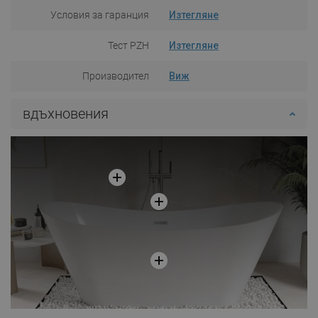
Условия за гаранция
Изтегляне
Тест PZH
Изтегляне
Производител
Виж
вдъхновения