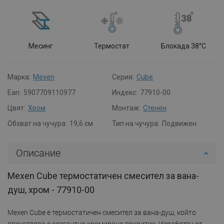
Месинг
Термостат
Блокада 38°C
Марка:
Mexen
Серия:
Cube
Ean:
5907709110977
Индекс:
77910-00
Цвят:
Хром
Монтаж:
Стенен
Обхват на чучура:
19,6 см
Тип на чучура:
Подвижен
Описание
Mexen Cube термостатичен смесител за вана-
душ, хром - 77910-00
Mexen Cube е термостатичен смесител за вана-душ, който
впечатлява с елегантно хромирано покритие. Изработен от