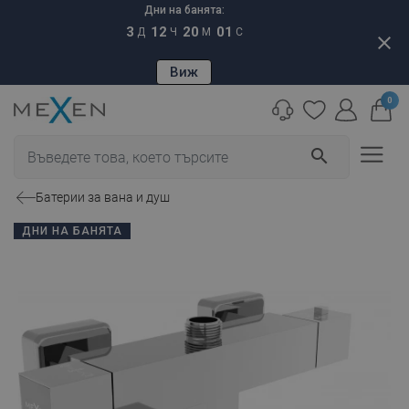
Дни на банята:
3
12
20
00
Д
Ч
М
С
close
Виж
0
search
Батерии за вана и душ
ДНИ НА БАНЯТА