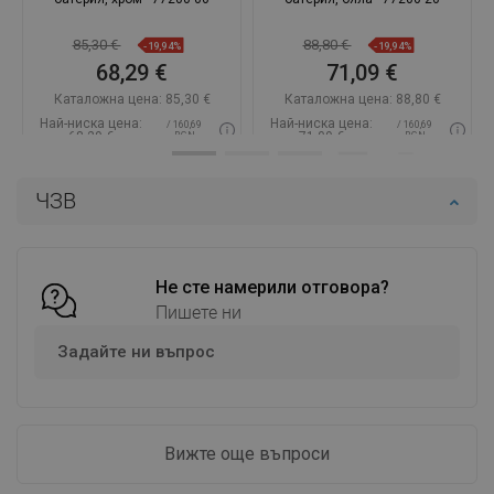
85,30 €
88,80 €
-19,94%
-19,94%
68,29 €
71,09 €
Каталожна цена:
85,30 €
Каталожна цена:
88,80 €
Най-ниска цена:
Най-ниска цена:
/ 160,69
/ 160,69
68,29 €
71,09 €
BGN
BGN
Наличност:
В наличност
Наличност:
В наличност
ЧЗВ
Добави в количката
Добави в количката
Сравнете
favorite_border
Любима
Сравнете
favorite_border
Любима
Не сте намерили отговора?
Пишете ни
Задайте ни въпрос
Вижте още въпроси