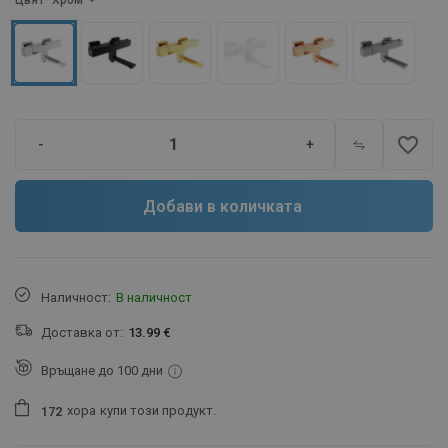
Цвят
- Хром
favorite_border
-
+
Добави в количката
Наличност:
В наличност
Доставка от:
13.99 €
Връщане до 100 дни
хора
купи този продукт.
1
7
2