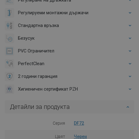
Регулируеми монтажни държачи
Стандартна връзка
Безусук
PVC Ограничител
PerfectClean
2 години гаранция
Хигиеничен сертификат PZH
Детайли за продукта
Серия
DF72
Цвят
Черен