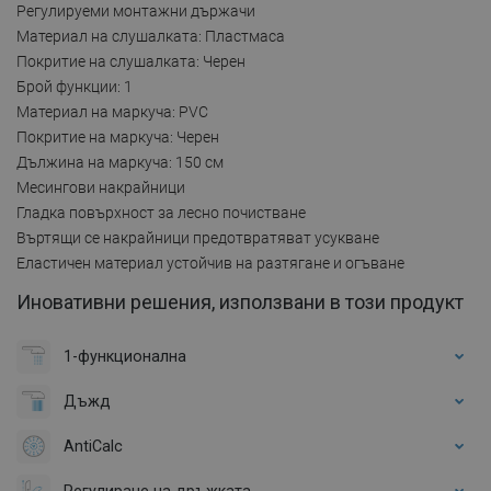
Регулируеми монтажни държачи
Материал на слушалката: Пластмаса
Покритие на слушалката: Черен
Брой функции: 1
Материал на маркуча: PVC
Покритие на маркуча: Черен
Дължина на маркуча: 150 см
Месингови накрайници
Гладка повърхност за лесно почистване
Въртящи се накрайници предотвратяват усукване
Еластичен материал устойчив на разтягане и огъване
Иновативни решения, използвани в този продукт
1-функционална
Дъжд
AntiCalc
Регулиране на дръжката