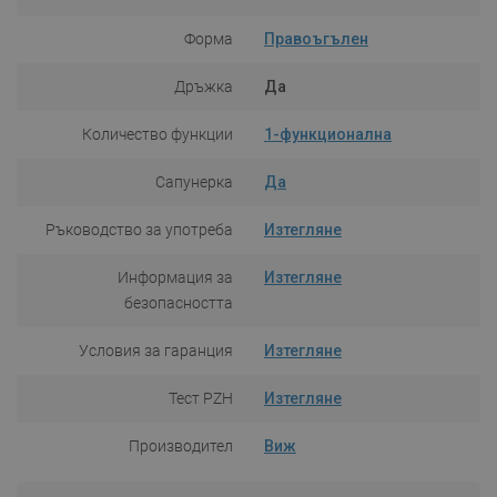
Форма
Правоъгълен
Дръжка
Да
Количество функции
1-функционална
Сапунерка
Да
Ръководство за употреба
Изтегляне
Информация за
Изтегляне
безопасността
Условия за гаранция
Изтегляне
Тест PZH
Изтегляне
Производител
Виж