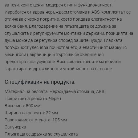
за тези, които ценят модерен стил и функционалност.
Изработен от здрав неръждаем стомана и ABS, комплектът се
отличава с черно покритие, което придава елегантност на
всяка баня. Благодарение на плъзгащата се дръжка за
слушалката и регулируемите монтажни държачи, позицията на
душа може да се регулира според вашите нужди. Гладката
повърхност улеснява почистването, а еластичният маркуч с
месингови накрайници и въртящи се съединения
предотвратява усукване. Висококачествените материали
гарантират издръжливост и устойчивост на огъване.
Спецификация на продукта:
Материал на релсата: Неръждаема стомана, ABS
Покритие на релсата: Черен
Височина: 800 мм
Ширина на релсата: 22 мм
Разстояние от стената: 105 мм
Сапунерка
Плъзгаща се дръжка за слушалката