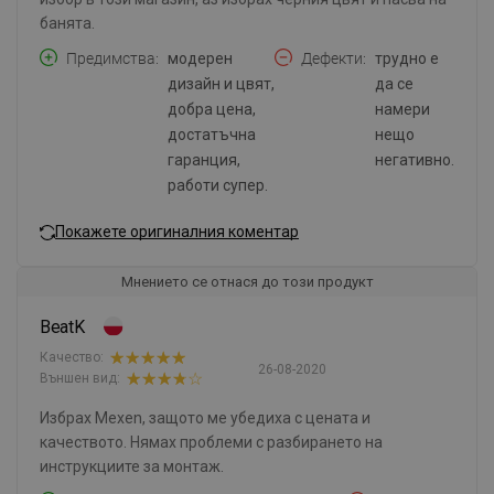
банята.
Предимства
модерен
Дефекти
трудно е
дизайн и цвят,
да се
добра цена,
намери
достатъчна
нещо
гаранция,
негативно.
работи супер.
Покажете оригиналния коментар
Мнението се отнася до този продукт
BeatK
Качество:
26-08-2020
Външен вид:
Избрах Mexen, защото ме убедиха с цената и
качеството. Нямах проблеми с разбирането на
инструкциите за монтаж.