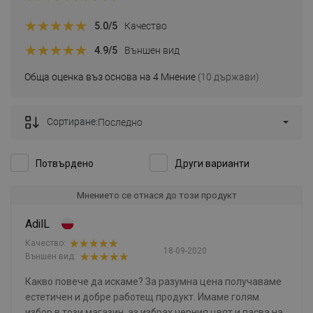
5.0
/5
Качество
4.9
/5
Външен вид
Обща оценка въз основа на 4 Мнение
(10 държави)
Сортиране:
Последно
Потвърдено
Други варианти
Мнението се отнася до този продукт
AdilL
Качество:
18-09-2020
Външен вид:
Какво повече да искаме? За разумна цена получаваме
естетичен и добре работещ продукт. Имаме голям
избор в този магазин, аз избрах черния цвят и пасва на