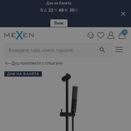
Дни на банята:
5
22
48
29
Д
Ч
М
С
close
Виж
0
search
Душ комплекти с плъзгачи
ДНИ НА БАНЯТА