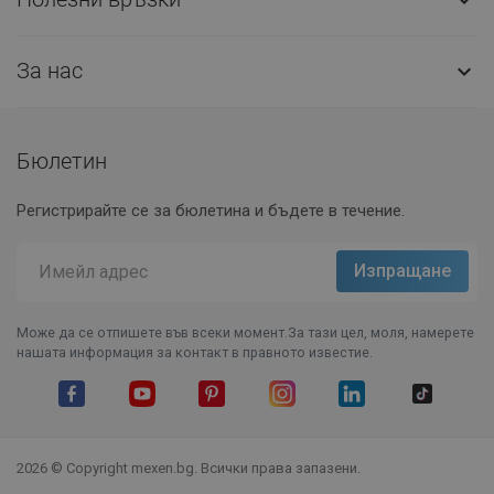
За нас

Бюлетин
Регистрирайте се за бюлетина и бъдете в течение.
Може да се отпишете във всеки момент.За тази цел, моля, намерете
нашата информация за контакт в правното известие.
Facebook
YouTube
Pinterest
Instagram Feed
LinkedIn
TikTok
2026 © Copyright mexen.bg. Всички права запазени.