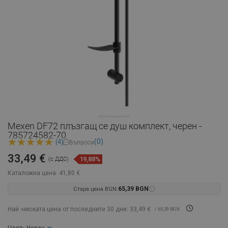
Mexen DF72 плъзгащ се душ комплект, черен -
785724582-70
(0)
(4)
Въпроси
33,49 €
19,88%
(с ДДС)
Каталожна цена:
41,80 €
Стара цена BGN:
65,39 BGN
Най -ниската цена от последните 30 дни: 33,49 €
/ 65,39 BGN