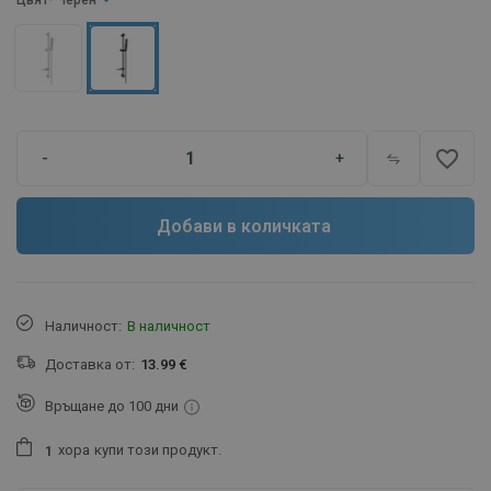
Цвят
- Черен
favorite_border
-
+
Добави в количката
Наличност:
В наличност
Доставка от:
13.99 €
Връщане до 100 дни
хора
купи този продукт.
1