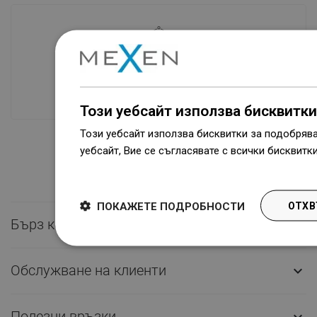
Наличие на стоки
Нашите продукти ви чакат в модерен
склад.Винаги готов за изпращане!
Този уебсайт използва бисквитки
Този уебсайт използва бисквитки за подобряв
уебсайт, Вие се съгласявате с всички бисквитк
Dowiedz się więcej
ПОКАЖЕТЕ ПОДРОБНОСТИ
ОТХВ
Бърз контакт

Обслужване на клиенти

Полезни връзки
