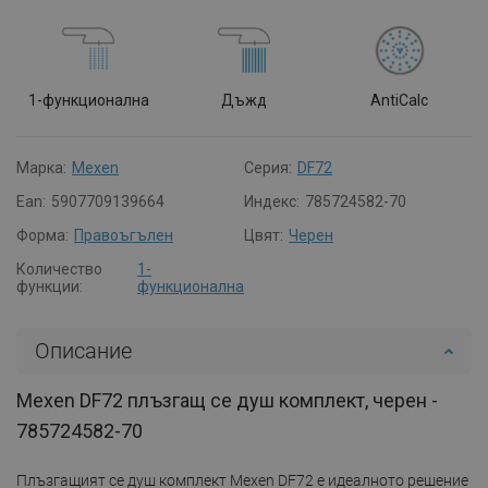
1-функционална
Дъжд
AntiCalc
Марка:
Mexen
Серия:
DF72
Ean:
5907709139664
Индекс:
785724582-70
Форма:
Правоъгълен
Цвят:
Черен
Количество
1-
функции:
функционална
Описание
Mexen DF72 плъзгащ се душ комплект, черен -
785724582-70
Плъзгащият се душ комплект Mexen DF72 е идеалното решение