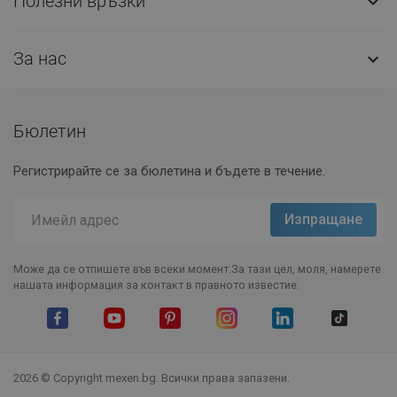
Полезни връзки

За нас

Бюлетин
Регистрирайте се за бюлетина и бъдете в течение.
Може да се отпишете във всеки момент.За тази цел, моля, намерете
нашата информация за контакт в правното известие.
Facebook
YouTube
Pinterest
Instagram Feed
LinkedIn
TikTok
2026 © Copyright mexen.bg. Всички права запазени.