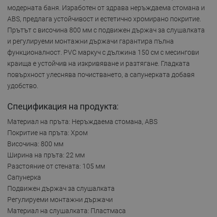
модерната баня. Изработен от здрава неръждаема стомана и
ABS, предлага устойчивост и естетично хромирано покритие.
Прътът с височина 800 мм с подвижен държач за слушалката
и регулируеми монтажни държачи гарантира пълна
функционалност. PVC маркуч с дължина 150 см с месингови
краища е устойчив на изкривяване и разтягане. Гладката
повърхност улеснява почистването, а сапунерката добавя
удобство.
Спецификация на продукта:
Материал на пръта: Неръждаема стомана, ABS
Покритие на пръта: Хром
Височина: 800 мм
Ширина на пръта: 22 мм
Разстояние от стената: 105 мм
Сапунерка
Подвижен държач за слушалката
Регулируеми монтажни държачи
Материал на слушалката: Пластмаса