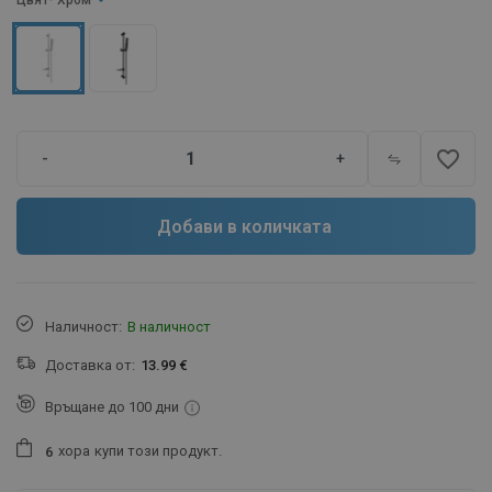
Цвят
- Хром
favorite_border
-
+
Добави в количката
Наличност:
В наличност
Доставка от:
13.99 €
Връщане до 100 дни
хора
купи този продукт.
6