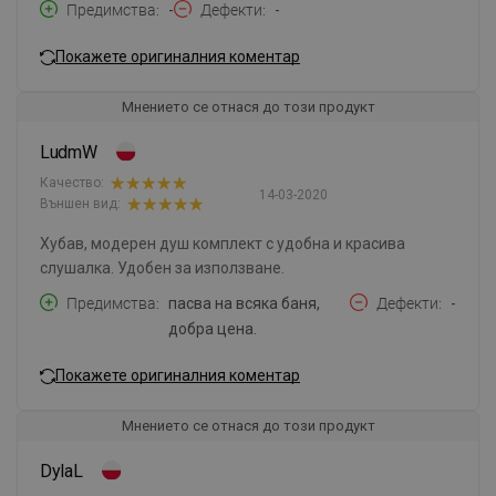
Предимства
-
Дефекти
-
Покажете оригиналния коментар
Мнението се отнася до този продукт
LudmW
Качество:
14-03-2020
Външен вид:
Хубав, модерен душ комплект с удобна и красива
слушалка. Удобен за използване.
Предимства
пасва на всяка баня,
Дефекти
-
добра цена.
Покажете оригиналния коментар
Мнението се отнася до този продукт
DylaL