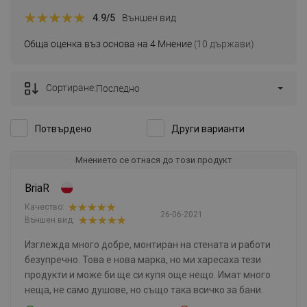
4.9
/5
Външен вид
Обща оценка въз основа на 4 Мнение
(10 държави)
Сортиране:
Последно
Потвърдено
Други варианти
Мнението се отнася до този продукт
BriaR
Качество:
26-06-2021
Външен вид:
Изглежда много добре, монтиран на стената и работи
безупречно. Това е нова марка, но ми харесаха тези
продукти и може би ще си купя още нещо. Имат много
неща, не само душове, но също така всичко за бани.