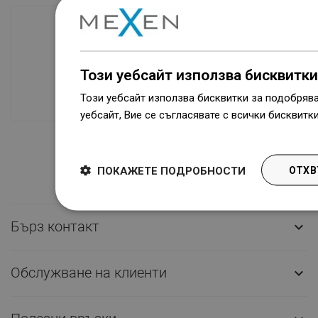
Наличие на стоки
Този уебсайт използва бисквитки
Нашите продукти ви чакат в модерен
склад.Винаги готов за изпращане!
Този уебсайт използва бисквитки за подобряв
уебсайт, Вие се съгласявате с всички бисквитк
Dowiedz się więcej
ПОКАЖЕТЕ ПОДРОБНОСТИ
ОТХВ
Бърз контакт

Обслужване на клиенти
