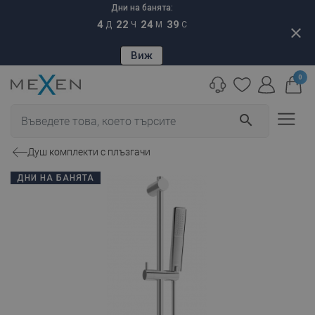
Дни на банята:
4
22
24
38
Д
Ч
М
С
close
Виж
0
search
Душ комплекти с плъзгачи
ДНИ НА БАНЯТА