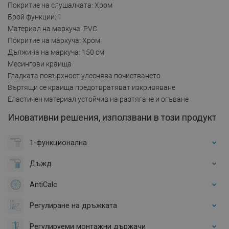
Покритие на слушалката: Хром
Брой функции: 1
Материал на маркуча: PVC
Покритие на маркуча: Хром
Дължина на маркуча: 150 см
Месингови краища
Гладката повърхност улеснява почистването
Въртящи се краища предотвратяват изкривяване
Еластичен материал устойчив на разтягане и огъване
Иновативни решения, използвани в този продукт
1-функционална
Дъжд
AntiCalc
Регулиране на дръжката
Регулируеми монтажни държачи