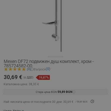
Mexen DF72 подвижен душ комплект, хром -
785724582-00
(0)
(4)
Въпроси
30,69 €
19,87%
(с ДДС)
Каталожна цена:
38,30 €
Стара цена BGN:
59,89 BGN
Най -ниската цена от последните 30 дни: 30,69 €
/ 59,89 BGN