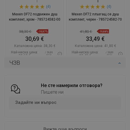
(4)
(4)
Mexen DF72 подвижен душ
Mexen DF72 плъзгащ се душ
комплект, хром - 785724582-00
комплект, черен - 785724582-70
38,30 €
41,80 €
-19,87%
-19,88%
30,69 €
33,49 €
Каталожна цена:
38,30 €
Каталожна цена:
41,80 €
Най-ниска цена:
Най-ниска цена:
/ 59,89
/ 59,89
30,69 €
33,49 €
BGN
BGN
ЧЗВ
Наличност:
В наличност
Наличност:
В наличност
Добави в количката
Добави в количката
Сравнете
favorite_border
Не сте намерили отговора?
Любима
Сравнете
favorite_border
Любима
Пишете ни
Задайте ни въпрос
Вижте още въпроси