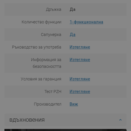
Дръжка
Да
Количество функции
1-функционална
Сапунерка
Да
Ръководство за употреба
Изтегляне
Информация за
Изтегляне
безопасността
Условия за гаранция
Изтегляне
Тест PZH
Изтегляне
Производител
Виж
вдъхновения