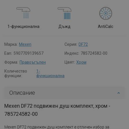
1-функционална
Дъжд
AntiCalc
Марка:
Mexen
Серия:
DF72
Ean:
5907709139657
Индекс:
785724582-00
Форма:
Правоъгълен
Цвят:
Хром
Количество
1-
функции:
функционална
Описание
Mexen DF72 подвижен душ комплект, хром -
785724582-00
Mexen DF72 подвижен душ комплект е отличен избор за