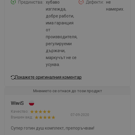
Предимства
хубаво
Дефекти
не
изглежда,
намерих.
добре работи,
има гаранция
от
производителя,
регулируеми
държачи,
маркучът не се
усуква.
Покажете оригиналния коментар
Мнението се отнася до този продукт
WiwiS
Качество:
07-09-2020
Външен вид:
Супер готин душ комплект, препоръчвам!