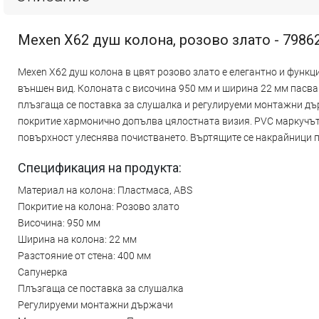
Mexen X62 душ колона, розово злато - 7986
Mexen X62 душ колона в цвят розово злато е елегантно и функц
външен вид. Колоната с височина 950 мм и ширина 22 мм пасва 
плъзгаща се поставка за слушалка и регулируеми монтажни дъ
покритие хармонично допълва цялостната визия. PVC маркучът 
повърхност улеснява почистването. Въртящите се накрайници 
Спецификация на продукта:
Материал на колона: Пластмаса, ABS
Покритие на колона: Розово злато
Височина: 950 мм
Ширина на колона: 22 мм
Разстояние от стена: 400 мм
Сапунерка
Плъзгаща се поставка за слушалка
Регулируеми монтажни държачи