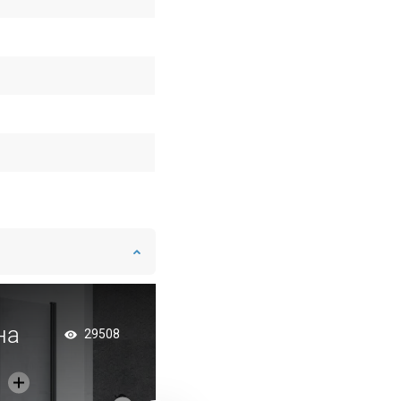
на
Заоблена кабина w
29508