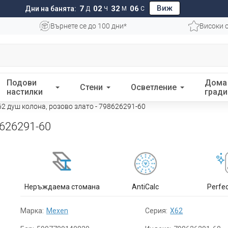
Виж
7
02
32
05
Дни на банята:
Д
Ч
М
С
Върнете се до 100 дни*
Високи 
Подови
Дома
Стени
Осветление
настилки
гради
2 душ колона, розово злато - 798626291-60
8626291-60
Неръждаема стомана
AntiCalc
Perfe
Марка:
Mexen
Серия:
X62