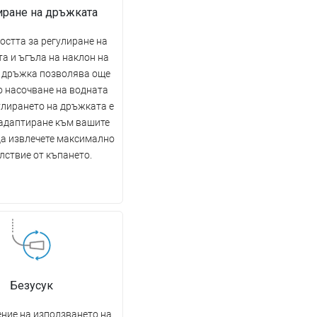
иране на дръжката
стта за регулиране на
а и ъгъла на наклон на
 дръжка позволява още
о насочване на водната
улирането на дръжката е
 адаптиране към вашите
да извлечете максимално
лствие от къпането.
Безусук
ние на използването на