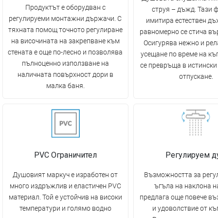
Продуктът е оборудван с
струя – дъжд. Тази 
регулируеми монтажни държачи. С
имитира естествен дъ
тяхната помощ точното регулиране
равномерно се стича въ
на височината на закрепване към
Осигурява нежно и ре
стената е още по-лесно и позволява
усещане по време на къ
пълноценно използване на
се превръща в истински
наличната повърхност дори в
отпускане.
малка баня.
PVC Ограничител
Регулируем 
Душовият маркуч е изработен от
Възможността за регу
много издръжлив и еластичен PVC
ъгъла на наклона н
материал. Той е устойчив на високи
предлага още повече в
температури и голямо водно
и удоволствие от къ