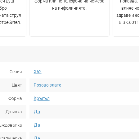
жен душ
форма или по телефона на номера
показва,
бро
на инфолинията.
влияе н
ната струя
здраве и е
отребител.
B.BK.6011
Серия
X62
Цвят
Розово злато
Форма
Кръгъл
Дръжка
Да
ъждовалка
Да
Сапунерка
Да