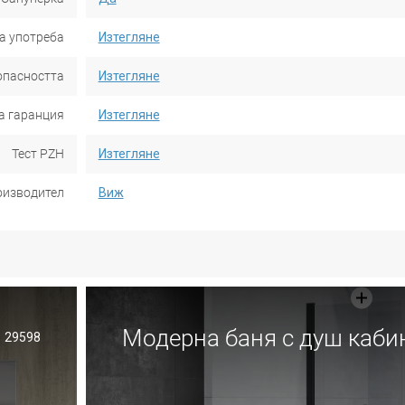
а употреба
Изтегляне
опасността
Изтегляне
а гаранция
Изтегляне
Тест PZH
Изтегляне
оизводител
Виж
Модерна баня с душ каби
29598