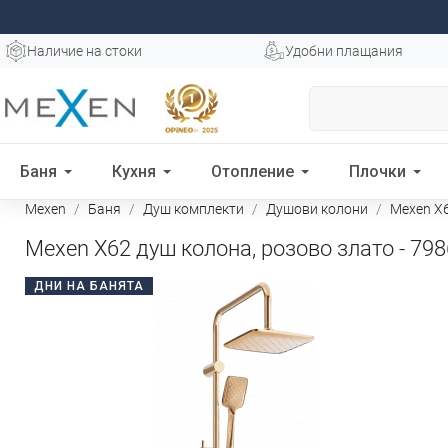
Наличие на стоки
Удобни плащания
Баня
Кухня
Отопление
Плочки
Mexen
Баня
Душ комплекти
Душови колони
Mexen X6
Mexen X62 душ колона, розово злато - 79
ДНИ НА БАНЯТА