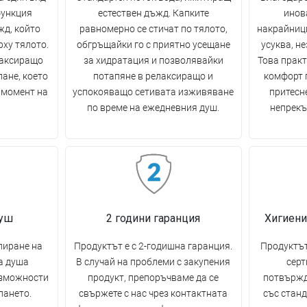
функция
естествен дъжд. Капките
инов
жд, който
равномерно се стичат по тялото,
накрайници
рху тялото.
обгръщайки го с приятно усещане
усуква, н
лаксиращо
за хидратация и позволявайки
Това прак
пане, което
потапяне в релаксиращо и
комфорт п
 момент на
успокояващо сетивата изживяване
притесн
по време на ежедневния душ.
непрекъ
душ
2 години гаранция
Хигиени
лиране на
Продуктът е с 2-годишна гаранция.
Продуктът
а душа
В случай на проблеми с закупения
серт
ъзможности
продукт, препоръчваме да се
потвържд
пането.
свържете с нас чрез контактната
със станд