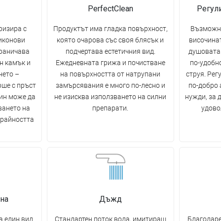
PerfectClean
Регул
ризира с
Продуктът има гладка повърхност,
Възможно
иконови
която очарова със своя блясък и
височинат
граничава
подчертава естетичния вид.
душовата
н камък и
Ежедневната грижа и почистване
по-удобн
нето –
на повърхността от натрупани
струя. Рег
рше с пръст
замърсявания е много по-лесно и
по-добро
чин може да
не изисква използването на силни
нужди, за 
ването на
препарати.
удово
трайността
на
Дъжд
 един вид
Стандартен поток вода, имитиращ
Благодаре