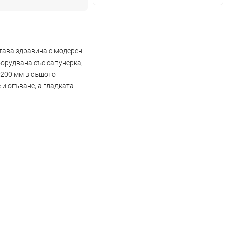
етава здравина с модерен
борудвана със сапунерка,
x200 мм в същото
и огъване, а гладката