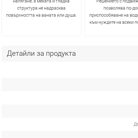
налягане, а меката и гладка
Решението с подви
структура не надрасква
позволява по-до
повърхността на ваната или душа.
приспособяване на вод
към нуждите на всеки п
Детайли за продукта
Д