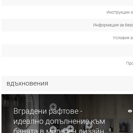
Инструкции з
Информация за без
Условия з
Пр
вдъхновения
Вградени рафтове -
идеално допълнение към
банята в модерен дизайн