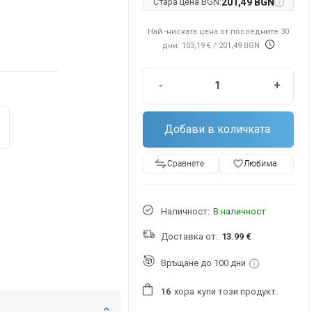
Стара цена BGN:
201,49 BGN
Най -ниската цена от последните 30
дни: 103,19 €
/ 201,49 BGN
-
+
Добави в количката
favorite_border
Любима
Сравнете
Наличност:
В наличност
Доставка от:
13.99 €
Връщане до 100 дни
хора
купи този продукт.
1
6