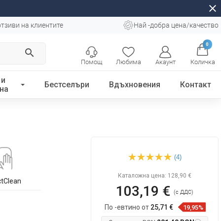
close
отзиви на клиентите
Най -добра цена/качество
0
search
Помощ
Любима
Акаунт
Количка
 и
Бестселъри
Вдъхновения
Контакт
на
Mexen X62 душ колона,
(4)
розово злато - 798626291-
60
Каталожна цена:
128,90 €
ctClean
103,19 €
(с ДДС)
По -евтино от
25,71 €
19,95%