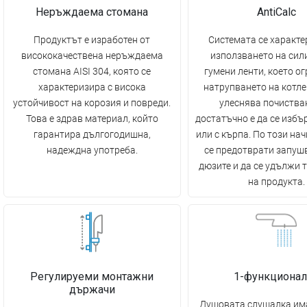
Неръждаема стомана
AntiCalc
Продуктът е изработен от
Системата се характе
висококачествена неръждаема
използването на сил
стомана AISI 304, която се
гумени ленти, което о
характеризира с висока
натрупването на котле
устойчивост на корозия и повреди.
улеснява почиства
Това е здрав материал, който
достатъчно е да се избъ
гарантира дългогодишна,
или с кърпа. По този на
надеждна употреба.
се предотврати запуш
дюзите и да се удължи 
на продукта.
Регулируеми монтажни
1-функционал
държачи
Душовата слушалка има