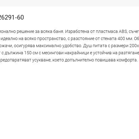
26291-60
ионално решение за всяка баня. Изработена от пластмаса ABS, съч
идеално на всяко пространство, с разстояние от стената 400 мм. О
ржачи, осигурява максимално удобство. Душ питата с размери 200
с дължина 150 см с месингови накрайници е устойчив на разтягане 
предотвратяват усукване, което допълнително повишава комфорта.