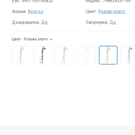
Ean:
5907709140820
Индекс:
798626291-60
Форма:
Кръгъл
Цвят:
Розово злато
Дъждовалка:
Да
Сапунерка:
Да
Цвят
- Розово злато