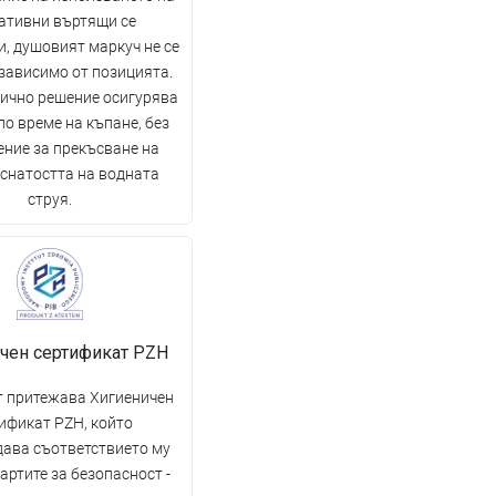
ативни въртящи се
, душовият маркуч не се
езависимо от позицията.
тично решение осигурява
о време на къпане, без
ение за прекъсване на
снатостта на водната
струя.
чен сертификат PZH
 притежава Хигиеничен
ификат PZH, който
ава съответствието му
артите за безопасност -