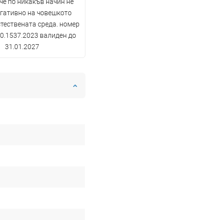
 че по никакъв начин не
егативно на човешкото
стествената среда. номер
0.1537.2023 валиден до
31.01.2027