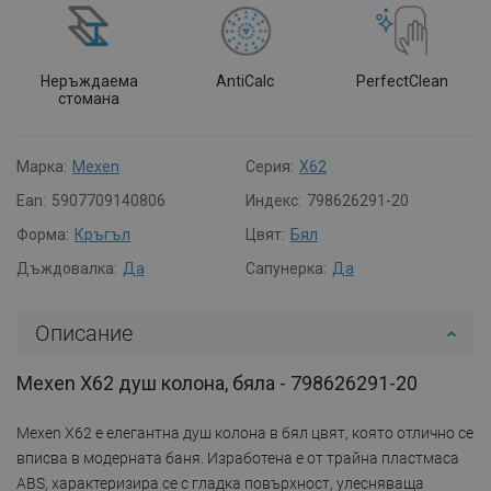
Неръждаема
AntiCalc
PerfectClean
стомана
Марка:
Mexen
Серия:
X62
Ean:
5907709140806
Индекс:
798626291-20
Форма:
Кръгъл
Цвят:
Бял
Дъждовалка:
Да
Сапунерка:
Да
Описание
Mexen X62 душ колона, бяла - 798626291-20
Mexen X62 е елегантна душ колона в бял цвят, която отлично се
вписва в модерната баня. Изработена е от трайна пластмаса
ABS, характеризира се с гладка повърхност, улесняваща