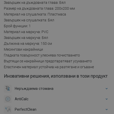
Завършек на дъждовната глава: Бял
Размер на дъждовната глава: 200x200 мм
Материал на слушалката: Пластмаса
Завършек на слушалката: Бял
Брой функции: 1
Материал на маркуча: PVC
Завършек на маркуча: Бял
Дължина на маркуча: 150 см
Месингови накрайници
Гладката повърхност улеснява почистването
Въртящи се накрайници предотвратяват усукването
Еластичен материал устойчив на разтягане и огъване
Иновативни решения, използвани в този продукт
Неръждаема стомана
AntiCalc
PerfectClean