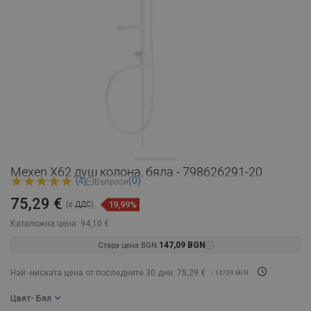
Mexen X62 душ колона, бяла - 798626291-20
(0)
(4)
Въпроси
75,29 €
19,99%
(с ДДС)
Каталожна цена:
94,10 €
Стара цена BGN:
147,09 BGN
Най -ниската цена от последните 30 дни: 75,29 €
/ 147,09 BGN
Цвят
- Бял