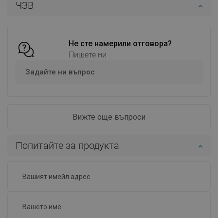
ЧЗВ
Добави в количката
Сравнете
favorite_border
Любима
Не сте намерили отговора?
Пишете ни
Задайте ни въпрос
Вижте още въпроси
Попитайте за продукта