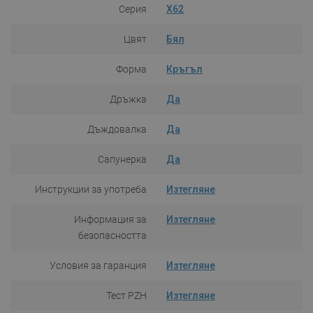
Серия
X62
Цвят
Бял
Форма
Кръгъл
Дръжка
Да
Дъждовалка
Да
Сапунерка
Да
Инструкции за употреба
Изтегляне
Информация за
Изтегляне
безопасността
Условия за гаранция
Изтегляне
Тест PZH
Изтегляне