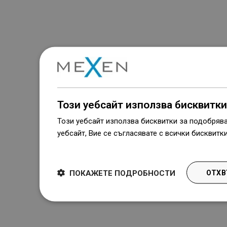
Този уебсайт използва бисквитки
Този уебсайт използва бисквитки за подобряв
уебсайт, Вие се съгласявате с всички бисквитк
Dowiedz się więcej
ПОКАЖЕТЕ ПОДРОБНОСТИ
ОТХВ