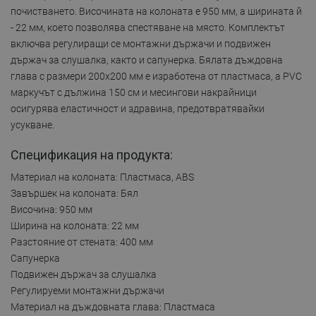
почистването. Височината на колоната е 950 мм, а ширината й
- 22 мм, което позволява спестяване на място. Комплектът
включва регулиращи се монтажни държачи и подвижен
държач за слушалка, както и сапунерка. Бялата дъждовна
глава с размери 200x200 мм е изработена от пластмаса, а PVC
маркучът с дължина 150 см и месингови накрайници
осигурява еластичност и здравина, предотвратявайки
усукване.
Спецификация на продукта:
Материал на колоната: Пластмаса, ABS
Завършек на колоната: Бял
Височина: 950 мм
Ширина на колоната: 22 мм
Разстояние от стената: 400 мм
Сапунерка
Подвижен държач за слушалка
Регулируеми монтажни държачи
Материал на дъждовната глава: Пластмаса