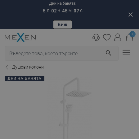
Дни на банята:
5
02
45
06
Д
Ч
М
С
close
Виж
0
search
Душови колони
ДНИ НА БАНЯТА