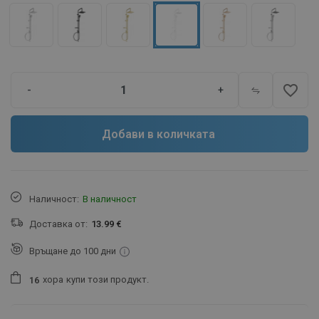
favorite_border
-
+
Добави в количката
Наличност:
В наличност
Доставка от:
13.99 €
Връщане до 100 дни
хора
купи този продукт.
1
6