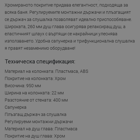
Хромираното покритие придава елегантност, подходяща за
всяка баня. Регулируемите монтажни държачи и плъзгащият
се държач за слушалка позволяват идеално приспособяване.
Широката, 260 мм душ глава осигурява релаксиращ душ, а
еластичният шлаух с въртящи се накрайници улеснява
използването. Удобна сапунерка и трифункционална слушалка
я правят незаменимо оборудване!
Техническа спецификация:
Материал на колонката: Пластмаса, ABS
Покритие на колонката: Хром
Височина: 950 мм
Ширина на колонката: 22 мм
Разстояние от стената: 400 мм
Сапунерка
Плъзгащ държач за слушалка
Регулируеми монтажни държачи
Материал на душ глава: Пластмаса
Покритие на душ глава: Хром