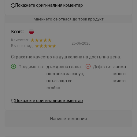
Покажете оригиналния коментар
Мнението се отнася до този продукт
KonrC
Качество:
25-06-2020
Външен вид:
Страхотно качество на душ колона на достъпна цена.
Предимства
дъждовна глава,
Дефекти
заема
поставка за сапун,
много
плъзгаща се
място
стойка
Покажете оригиналния коментар
Напишете мнения