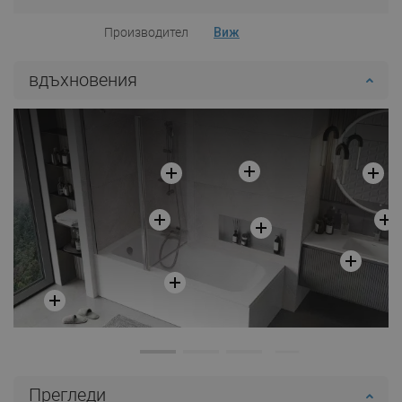
Производител
Виж
вдъхновения
Прегледи