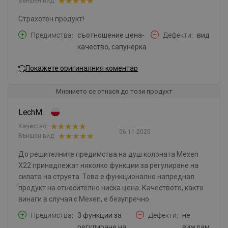
Външен вид:
Страхотен продукт!
Предимства
съотношение цена-
Дефекти
вид
качество, сапунерка
Покажете оригиналния коментар
Мнението се отнася до този продукт
LechM
Качество:
06-11-2020
Външен вид:
До решителните предимства на душ колоната Mexen
X22 принадлежат няколко функции за регулиране на
силата на струята. Това е функционално напреднал
продукт на относително ниска цена. Качеството, както
винаги в случая с Mexen, е безупречно.
Предимства
3 функции за
Дефекти
не
регулиране на
виждам