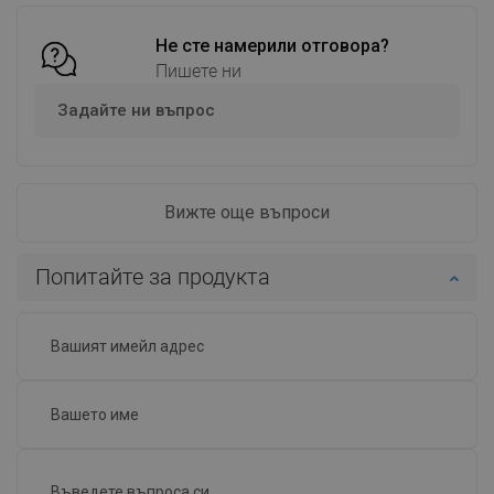
Добави в количката
Добави в количката
Сравнете
favorite_border
Не сте намерили отговора?
Любима
Сравнете
favorite_border
Любима
Пишете ни
Задайте ни въпрос
Вижте още въпроси
Попитайте за продукта