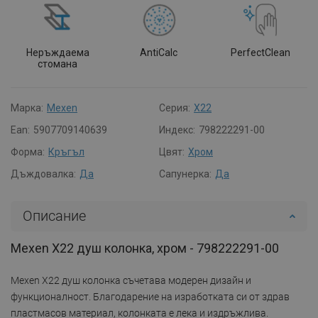
Неръждаема
AntiCalc
PerfectClean
стомана
Марка:
Mexen
Серия:
X22
Ean:
5907709140639
Индекс:
798222291-00
Форма:
Кръгъл
Цвят:
Хром
Дъждовалка:
Да
Сапунерка:
Да
Описание
Mexen X22 душ колонка, хром - 798222291-00
Mexen X22 душ колонка съчетава модерен дизайн и
функционалност. Благодарение на изработката си от здрав
пластмасов материал, колонката е лека и издръжлива.