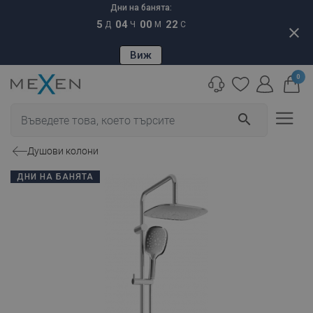
Дни на банята:
5
04
00
21
Д
Ч
М
С
close
Виж
0
search
Душови колони
ДНИ НА БАНЯТА