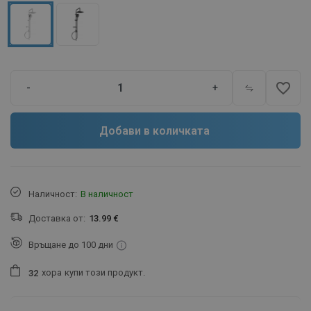
favorite_border
-
+
Добави в количката
Наличност:
В наличност
Доставка от:
13.99 €
Връщане до 100 дни
хора
купи този продукт.
3
2