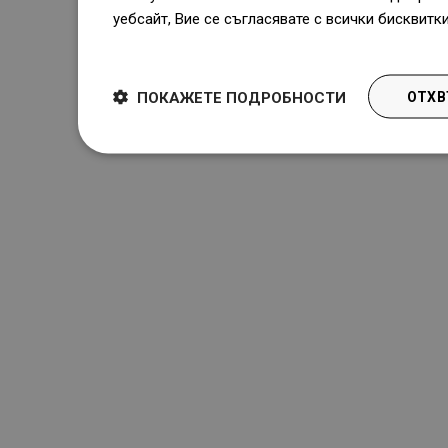
уебсайт, Вие се съгласявате с всички бисквитк
Dowiedz się więcej
ПОКАЖЕТЕ ПОДРОБНОСТИ
ОТХВ