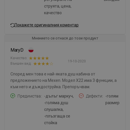
струята, цена,
качество
Покажете оригиналния коментар
Мнението се отнася до този продукт
MaryD
Качество:
19-10-2020
Външен вид:
Според мен това е най-яката душ кабина от
предложението на Mexen. Модел X22 има 3 функции, а
към него и дъждоструйка. Препоръчвам.
Предимства
-дълъг маркуч,
Дефекти
-голям
-голяма душ
размер
слушалка,
-плъзгаща се
стойка