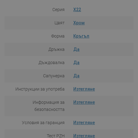
Серия
X22
Цвят
Хром
Форма
Кръгъл
Дръжка
Да
Дъждовалка
Да
Сапунерка
Да
Инструкции за употреба
Изтегляне
Информация за
Изтегляне
безопасността
Условия за гаранция
Изтегляне
Тест PZH
Изтегляне