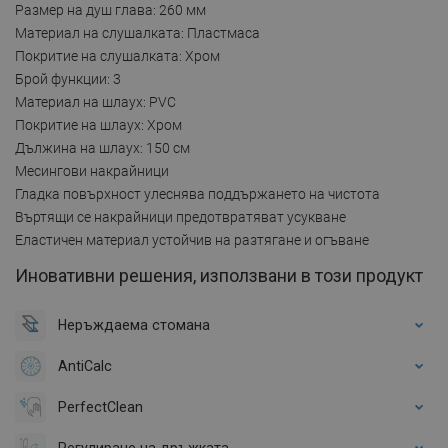
Размер на душ глава: 260 мм
Материал на слушалката: Пластмаса
Покритие на слушалката: Хром
Брой функции: 3
Материал на шлаух: PVC
Покритие на шлаух: Хром
Дължина на шлаух: 150 см
Месингови накрайници
Гладка повърхност улеснява поддържането на чистота
Въртящи се накрайници предотвратяват усукване
Еластичен материал устойчив на разтягане и огъване
Иновативни решения, използвани в този продукт
Неръждаема стомана
AntiCalc
PerfectClean
Регулиране на дръжката