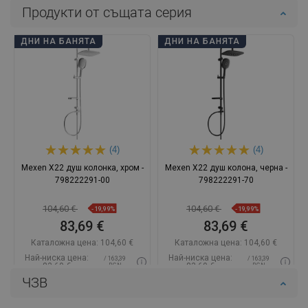
Продукти от същата серия
ДНИ НА БАНЯТА
ДНИ НА БАНЯТА
(4)
(4)
Mexen X22 душ колонка, хром -
Mexen X22 душ колона, черна -
798222291-00
798222291-70
104,60 €
104,60 €
-19,99%
-19,99%
83,69 €
83,69 €
Каталожна цена:
104,60 €
Каталожна цена:
104,60 €
Най-ниска цена:
Най-ниска цена:
/ 163,39
/ 163,39
83,69 €
83,69 €
BGN
BGN
ЧЗВ
Наличност:
В наличност
Наличност:
В наличност