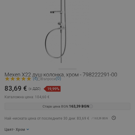
Mexen X22 душ колонка, хром - 798222291-00
(0)
(4)
Въпроси
83,69 €
19,99%
(с ДДС)
Каталожна цена:
104,60 €
Стара цена BGN:
163,39 BGN
Най -ниската цена от последните 30 дни: 83,69 €
/ 163,39 BGN
Цвят
- Хром