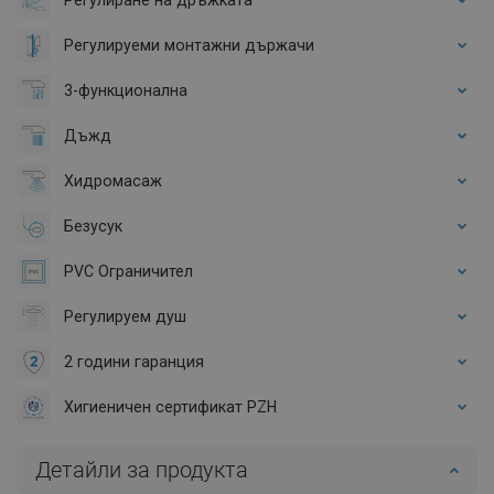
Регулируеми монтажни държачи
3-функционална
Дъжд
Хидромасаж
Безусук
PVC Ограничител
Регулируем душ
2 години гаранция
Хигиеничен сертификат PZH
Детайли за продукта