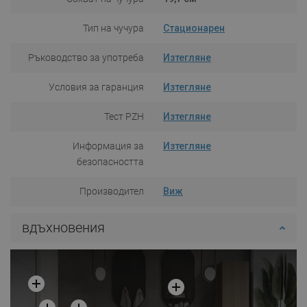
Тип на чучура
Стационарен
Ръководство за употреба
Изтегляне
Условия за гаранция
Изтегляне
Тест PZH
Изтегляне
Информация за
Изтегляне
безопасността
Производител
Виж
вдъхновения