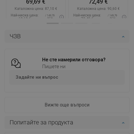
69,69 €
72,49 €
Каталожна цена:
87,10 €
Каталожна цена:
90,60 €
Най-ниска цена:
Най-ниска цена:
/ 149,79
/ 149,79
69,69 €
72,49 €
BGN
BGN
Наличност:
В наличност
Наличност:
В наличност
ЧЗВ
Добави в количката
Добави в количката
Сравнете
favorite_border
Любима
Сравнете
favorite_border
Любима
Не сте намерили отговора?
Пишете ни
Задайте ни въпрос
Вижте още въпроси
Попитайте за продукта