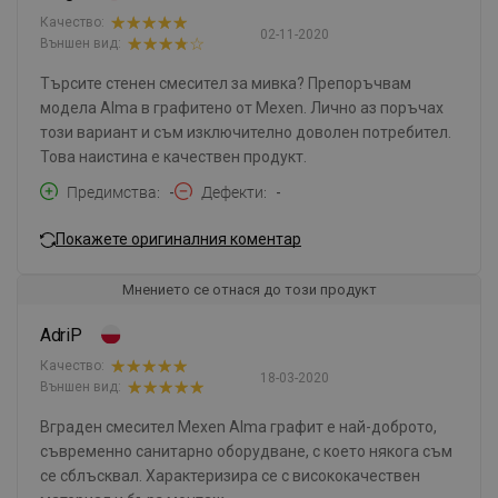
Качество:
02-11-2020
Външен вид:
Търсите стенен смесител за мивка? Препоръчвам
модела Alma в графитено от Mexen. Лично аз поръчах
този вариант и съм изключително доволен потребител.
Това наистина е качествен продукт.
Предимства
-
Дефекти
-
Покажете оригиналния коментар
Мнението се отнася до този продукт
AdriP
Качество:
18-03-2020
Външен вид:
Вграден смесител Mexen Alma графит е най-доброто,
съвременно санитарно оборудване, с което някога съм
се сблъсквал. Характеризира се с висококачествен