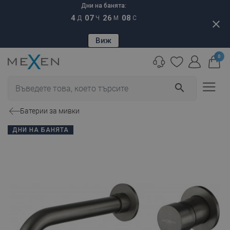
Дни на банята:
4
07
26
07
Д
Ч
М
С
close
Виж
0
search
Батерии за мивки
ДНИ НА БАНЯТА