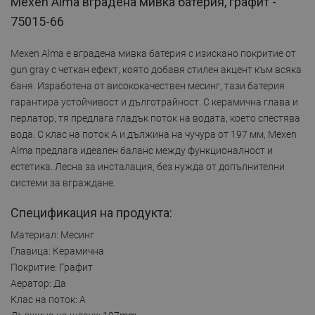
Mexen Alma вградена мивка батерия, графит -
75015-66
Mexen Alma е вградена мивка батерия с изискано покритие от
gun gray с четкан ефект, която добавя стилен акцент към всяка
баня. Изработена от висококачествен месинг, тази батерия
гарантира устойчивост и дълготрайност. С керамична глава и
перлатор, тя предлага гладък поток на водата, което спестява
вода. С клас на поток A и дължина на чучура от 197 мм, Mexen
Alma предлага идеален баланс между функционалност и
естетика. Лесна за инсталация, без нужда от допълнителни
системи за вграждане.
Спецификация на продукта:
Материал: Месинг
Главица: Керамична
Покритие: Графит
Аератор: Да
Клас на поток: A