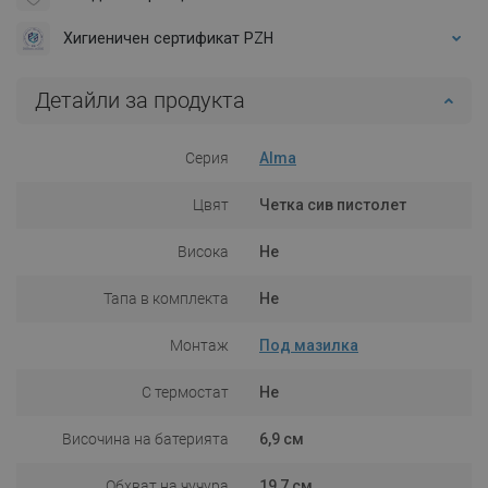
Хигиеничен сертификат PZH
Детайли за продукта
Серия
Alma
Цвят
Четка сив пистолет
Висока
Не
Тапа в комплекта
Не
Монтаж
Под мазилка
С термостат
Не
Височина на батерията
6,9 см
Обхват на чучура
19,7 см