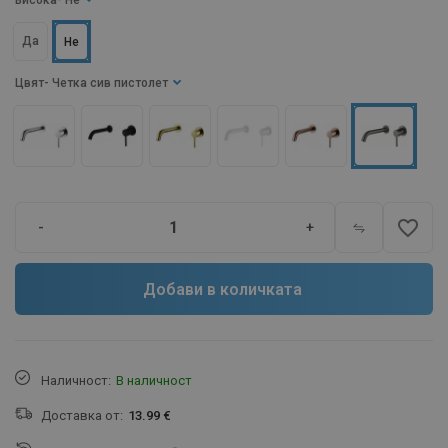
Висока
- Не
Да
Не
Цвят
- Четка сив пистолет
favorite_border
-
+
Добави в количката
Наличност:
В наличност
Доставка от:
13.99 €