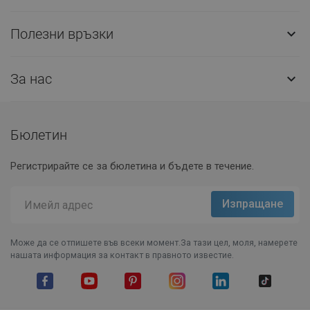
Полезни връзки

За нас

Бюлетин
Регистрирайте се за бюлетина и бъдете в течение.
Може да се отпишете във всеки момент.За тази цел, моля, намерете
нашата информация за контакт в правното известие.
Facebook
YouTube
Pinterest
Instagram Feed
LinkedIn
TikTok