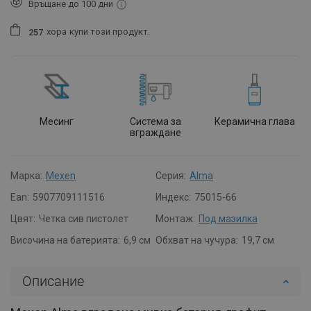
Връщане до 100 дни
хора
купи този продукт.
2
5
7
Месинг
Система за
Керамична глава
вграждане
Марка:
Mexen
Серия:
Alma
Ean:
5907709111516
Индекс:
75015-66
Цвят:
Четка сив пистолет
Монтаж:
Под мазилка
Височина на батерията:
6,9 см
Обхват на чучура:
19,7 см
Описание