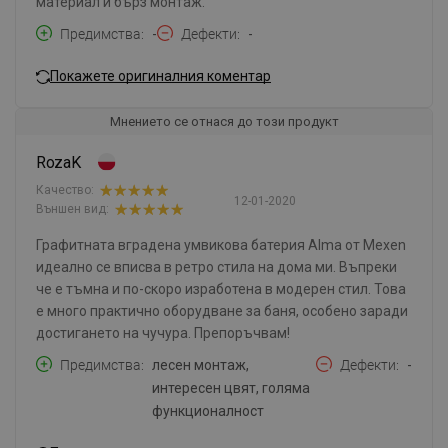
материал и бърз монтаж.
Предимства
-
Дефекти
-
Покажете оригиналния коментар
Мнението се отнася до този продукт
RozaK
Качество:
12-01-2020
Външен вид:
Графитната вградена умвикова батерия Alma от Mexen
идеално се вписва в ретро стила на дома ми. Въпреки
че е тъмна и по-скоро изработена в модерен стил. Това
е много практично оборудване за баня, особено заради
достигането на чучура. Препоръчвам!
Предимства
лесен монтаж,
Дефекти
-
интересен цвят, голяма
функционалност