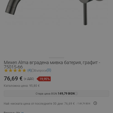
Mexen Alma вградена мивка батерия, графит -
75015-66
(0)
(4)
Въпроси
76,69 €
19,95%
(с ДДС)
Каталожна цена:
95,80 €
Стара цена BGN:
149,79 BGN
Най -ниската цена от последните 30 дни: 76,69 €
/ 149,79 BGN