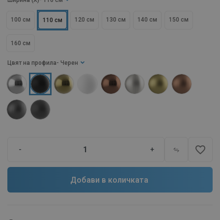
Ширина (X)
- 110 см
100 см
120 см
130 см
140 см
150 см
110 см
160 см
Цвят на профила
- Черен
favorite_border
-
+
Добави в количката