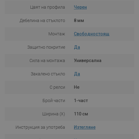
Цвят на профила
Черен
Дебелина на стъклото
8 мм
Монтаж
Свободностоящ
Защитно покритие
Да
Сила на монтажа
Универсална
Закалено стъкло
Да
С релси
Не
Брой части
1-част
Ширина (X)
110 см
Инструкция за употреба
Изтегляне