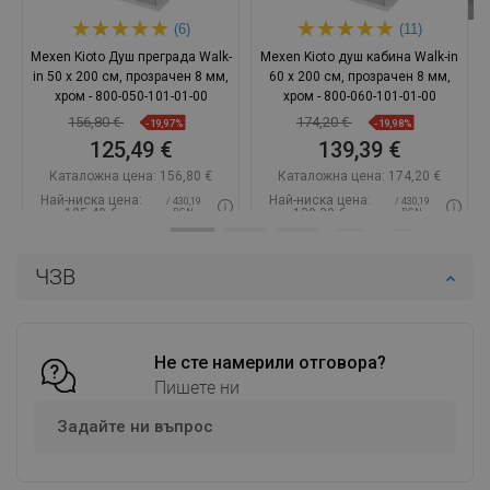
(6)
(11)
Mexen Kioto Душ преграда Walk-
Mexen Kioto душ кабина Walk-in
in 50 x 200 см, прозрачен 8 мм,
60 x 200 см, прозрачен 8 мм,
хром - 800-050-101-01-00
хром - 800-060-101-01-00
156,80 €
174,20 €
-19,97%
-19,98%
125,49 €
139,39 €
Каталожна цена:
156,80 €
Каталожна цена:
174,20 €
Най-ниска цена:
Най-ниска цена:
/ 430,19
/ 430,19
125,49 €
139,39 €
BGN
BGN
Наличност:
В наличност
Наличност:
В наличност
ЧЗВ
Добави в количката
Добави в количката
Сравнете
favorite_border
Любима
Сравнете
favorite_border
Любима
Не сте намерили отговора?
Пишете ни
Задайте ни въпрос