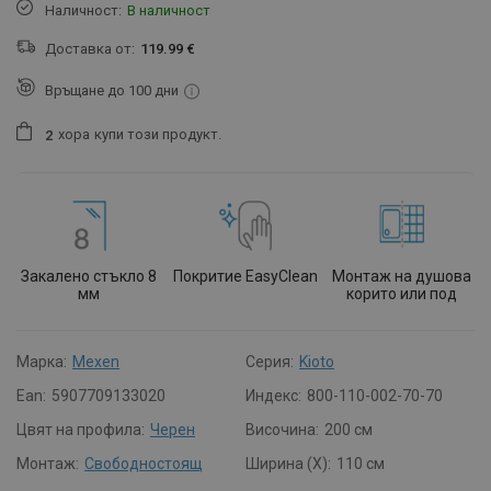
Наличност:
В наличност
Доставка от:
119.99 €
Връщане до 100 дни
хора
купи този продукт.
2
Закалено стъкло 8
Покритие EasyClean
Монтаж на душова
мм
корито или под
Марка:
Mexen
Серия:
Kioto
Ean:
5907709133020
Индекс:
800-110-002-70-70
Цвят на профила:
Черен
Височина:
200 см
Монтаж:
Свободностоящ
Ширина (X):
110 см