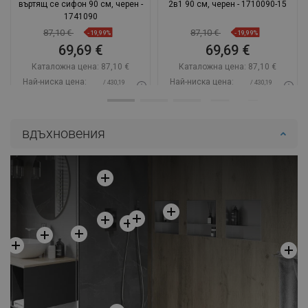
въртящ се сифон 90 см, черен -
2в1 90 см, черен - 1710090-15
1741090
87,10 €
87,10 €
-19,99%
-19,99%
69,69 €
69,69 €
Каталожна цена:
87,10 €
Каталожна цена:
87,10 €
Най-ниска цена:
Най-ниска цена:
/ 430,19
/ 430,19
69,69 €
69,69 €
BGN
BGN
Наличност:
В наличност
Наличност:
В наличност
вдъхновения
Добави в количката
Добави в количката
Сравнете
favorite_border
Любима
Сравнете
favorite_border
Любима