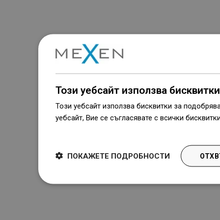
Този уебсайт използва бисквитки
Този уебсайт използва бисквитки за подобряв
уебсайт, Вие се съгласявате с всички бисквитк
Dowiedz się więcej
ПОКАЖЕТЕ ПОДРОБНОСТИ
ОТХВ