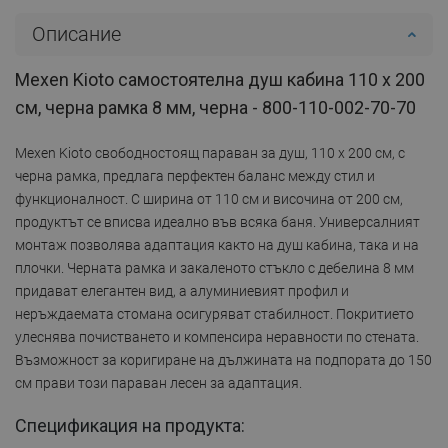
Описание
Mexen Kioto самостоятелна душ кабина 110 x 200
см, черна рамка 8 мм, черна - 800-110-002-70-70
Mexen Kioto свободностоящ параван за душ, 110 x 200 см, с
черна рамка, предлага перфектен баланс между стил и
функционалност. С ширина от 110 см и височина от 200 см,
продуктът се вписва идеално във всяка баня. Универсалният
монтаж позволява адаптация както на душ кабина, така и на
плочки. Черната рамка и закаленото стъкло с дебелина 8 мм
придават елегантен вид, а алуминиевият профил и
неръждаемата стомана осигуряват стабилност. Покритието
улеснява почистването и компенсира неравности по стената.
Възможност за коригиране на дължината на подпората до 150
см прави този параван лесен за адаптация.
Спецификация на продукта: