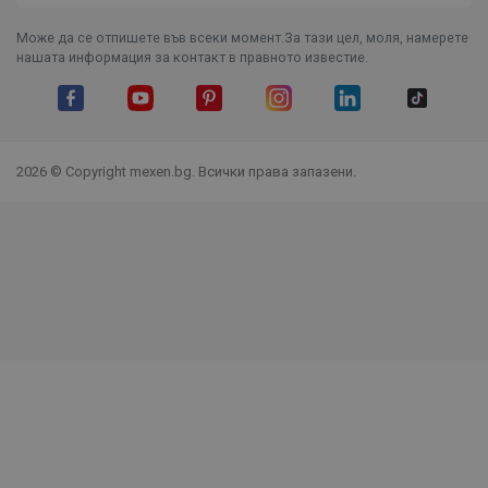
Може да се отпишете във всеки момент.За тази цел, моля, намерете
нашата информация за контакт в правното известие.
Facebook
YouTube
Pinterest
Instagram Feed
LinkedIn
TikTok
2026 © Copyright mexen.bg. Всички права запазени.