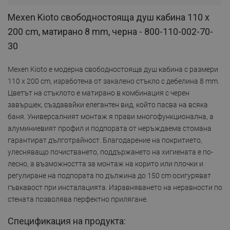
Mexen Kioto свободностояща душ кабина 110 x
200 cm, матирано 8 mm, черна - 800-110-002-70-
30
Mexen Kioto е модерна свободностояща душ кабина с размери
110 x 200 cm, изработена от закалено стъкло с дебелина 8 mm.
Цветът на стъклото е матирано в комбинация с черен
завършек, създавайки елегантен вид, който пасва на всяка
баня. Универсалният монтаж я прави многофункционална, а
алуминиевият профил и подпората от неръждаема стомана
гарантират дълготрайност. Благодарение на покритието,
улесняващо почистването, поддържането на хигиената е по-
лесно, а възможността за монтаж на корито или плочки и
регулиране на подпората по дължина до 150 cm осигуряват
гъвкавост при инсталацията. Изравняването на неравности по
стената позволява перфектно прилягане.
Спецификация на продукта: