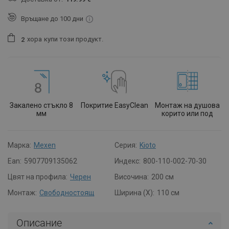
Връщане до 100 дни
хора
купи този продукт.
2
Закалено стъкло 8
Покритие EasyClean
Монтаж на душова
мм
корито или под
Марка:
Mexen
Серия:
Kioto
Ean:
5907709135062
Индекс:
800-110-002-70-30
Цвят на профила:
Черен
Височина:
200 см
Монтаж:
Свободностоящ
Ширина (X):
110 см
Описание