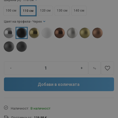
Ширина (X)
- 110 см
100 см
120 см
130 см
140 см
110 см
Цвят на профила
- Черен
favorite_border
-
+
Добави в количката
Наличност:
В наличност
Доставка от:
119.99 €