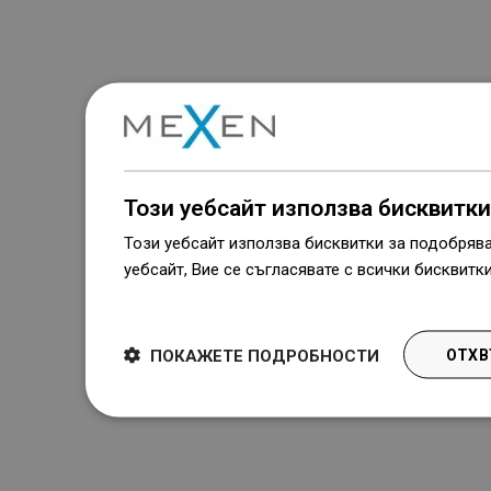
Този уебсайт използва бисквитки
Този уебсайт използва бисквитки за подобряв
уебсайт, Вие се съгласявате с всички бисквитк
Dowiedz się więcej
ПОКАЖЕТЕ ПОДРОБНОСТИ
ОТХВ