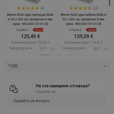
(6)
(11)
Mexen Kioto Душ преграда Walk-
Mexen Kioto душ кабина Walk-in
in 50 x 200 см, прозрачен 8 мм,
60 x 200 см, прозрачен 8 мм,
хром - 800-050-101-01-00
хром - 800-060-101-01-00
156,80 €
174,20 €
-19,97%
-19,98%
125,49 €
139,39 €
Каталожна цена:
156,80 €
Каталожна цена:
174,20 €
Най-ниска цена:
Най-ниска цена:
/ 430,19
/ 430,19
125,49 €
139,39 €
BGN
BGN
Наличност:
В наличност
Наличност:
В наличност
ЧЗВ
Добави в количката
Добави в количката
Сравнете
favorite_border
Любима
Сравнете
favorite_border
Любима
Не сте намерили отговора?
Пишете ни
Задайте ни въпрос