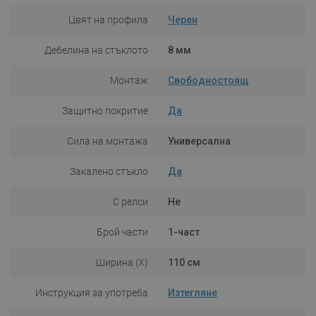
Цвят на профила
Черен
Дебелина на стъклото
8 мм
Монтаж
Свободностоящ
Защитно покритие
Да
Сила на монтажа
Универсална
Закалено стъкло
Да
С релси
Не
Брой части
1-част
Ширина (X)
110 см
Инструкция за употреба
Изтегляне