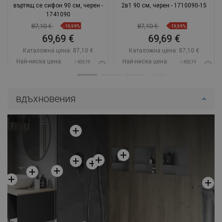
въртящ се сифон 90 см, черен -
2в1 90 см, черен - 1710090-15
1741090
87,10 €
87,10 €
-19,99%
-19,99%
69,69 €
69,69 €
Каталожна цена:
87,10 €
Каталожна цена:
87,10 €
Най-ниска цена:
Най-ниска цена:
/ 430,19
/ 430,19
69,69 €
69,69 €
BGN
BGN
Наличност:
В наличност
Наличност:
В наличност
вдъхновения
Добави в количката
Добави в количката
Сравнете
favorite_border
Любима
Сравнете
favorite_border
Любима