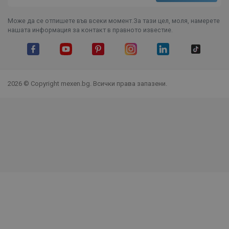
Може да се отпишете във всеки момент.За тази цел, моля, намерете
нашата информация за контакт в правното известие.
Facebook
YouTube
Pinterest
Instagram Feed
LinkedIn
TikTok
2026 © Copyright mexen.bg. Всички права запазени.