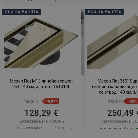
ДНИ НА БАНЯТА
ДНИ НА БАНЯТА
Mexen Flat M13 линейен сифон
Mexen Flat 360° Sup
2в1 140 см, златен - 1510140
линейна канализация
се отвод 140 см, зл
1551140
160,30 €
-19,97%
313,10 €
-20%
128,29 €
250,49 
Каталожна цена:
160,30 €
Каталожна цена:
313
Най-ниска цена:
Наличност:
В нали
/ 560,89
128,29 €
BGN