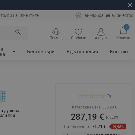
close
отзиви на клиентите
Най -добра цена/качество
0
search
Помощ
Любима
Акаунт
Количка
 и
Бестселъри
Вдъхновения
Контакт
на
Mexen Kioto
(0)
свободностояща душ
стена 160 x 200 cm,
прозрачна 8 mm, златна
Каталожна цена:
358,90 €
на душова
287,19 €
 или под
(с ДДС)
По -евтино от
71,71 €
19,98%