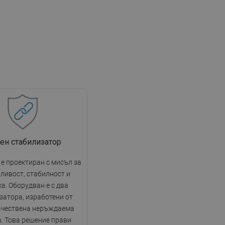
ен стабилизатор
е проектиран с мисъл за
ливост, стабилност и
ка. Оборудван е с два
затора, изработени от
ачествена неръждаема
. Това решение прави