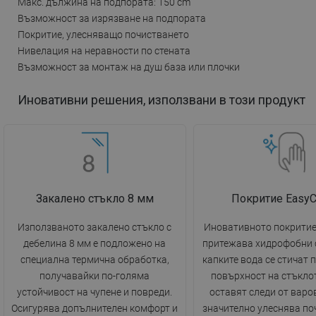
Макс. дължина на подпората: 150 cm
Възможност за изрязване на подпората
Покритие, улесняващо почистването
Нивелация на неравности по стената
Възможност за монтаж на душ база или плочки
Иновативни решения, използвани в този продукт
Закалено стъкло 8 мм
Покритие EasyC
Използваното закалено стъкло с
Иновативното покритие
дебелина 8 мм е подложено на
притежава хидрофобни 
специална термична обработка,
капките вода се стичат 
получавайки по-голяма
повърхност на стъклот
устойчивост на чупене и повреди.
оставят следи от варов
Осигурява допълнителен комфорт и
значително улеснява по