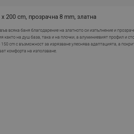
x 200 cm, прозрачна 8 mm, златна
 във всяка баня благодарение на златното си изпълнение и прозрач
 както на душ база, така и на плочки, а алуминиевият профил и с
 150 cm с възможност за изрязване улеснява адаптацията, а покри
ват комфорта на използване.