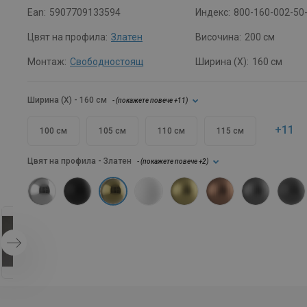
Ean:
5907709133594
Индекс:
800-160-002-50
Цвят на профила:
Златен
Височина:
200 см
Монтаж:
Свободностоящ
Ширина (X):
160 см
Ширина (X)
- 160 см
- (
покажете повече
+11
)
+11
100 см
105 см
110 см
115 см
Цвят на профила
- Златен
- (
покажете повече
+2
)