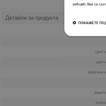
уебсайт, Вие се съг
Dowiedz się więcej
Детайли за продукта
ПОКАЖЕТЕ ПО
Цвят н
Цвят 
Дебелина н
Защитн
Сила 