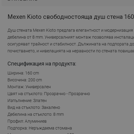
Mexen Kioto свободностояща душ стена 160 
Душ стената Mexen Kioto предлага елегантност и модернизация
дебелина от 8 mm. Универсалният монтаж позволява инсталация
осигуряват трайност и стабилност. Дължината на подпората до
почистването, и нивелацията на неравности по стената повиша
Спецификация на продукта:
Ширина: 160 cm
Височина: 200 cm
Монтаж: Универсален
Цвят на стъклото: Прозрачно - Прозрачно
Изпълнение: Златен
Вид на стъклото: Закалено
Дебелина на стъклото: 8 mm
Профил: Алуминиев
Подпорка: Неръждаема стомана