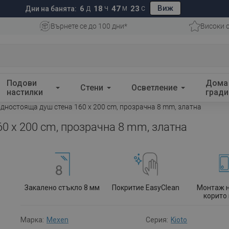
Виж
6
18
47
22
Дни на банята:
Д
Ч
М
С
Върнете се до 100 дни*
Високи 
Подови
Дома
Стени
Осветление
настилки
гради
дностояща душ стена 160 x 200 cm, прозрачна 8 mm, златна
0 x 200 cm, прозрачна 8 mm, златна
Закалено стъкло 8 мм
Покритие EasyClean
Монтаж 
корито
Марка:
Mexen
Серия:
Kioto