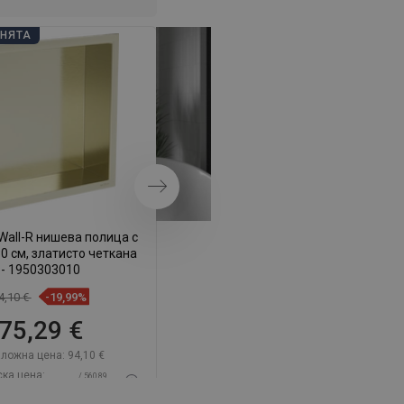
АНЯТА
ДНИ НА БАНЯТА
Напред
Wall-R нишева полица с
Mexen X-Wall-NR вдлъбната
30 см, златисто четкана
полица без фланец 60 x 30 см,
- 1950303010
златна четкана - 1951603010
4,10 €
-19,99%
135,90 €
-19,95%
75,29 €
108,79 €
ложна цена:
94,10 €
Каталожна цена:
135,90 €
ска цена:
Най-ниска цена:
/ 560,89
/ 560,89
,29 €
108,79 €
BGN
BGN