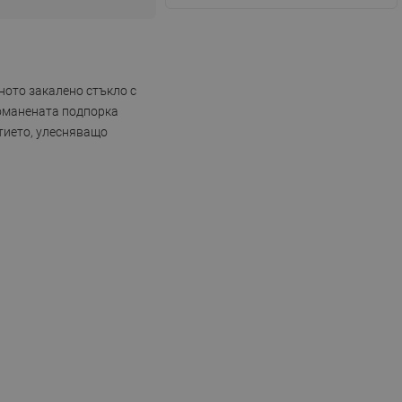
ното закалено стъкло с
томанената подпорка
тието, улесняващо