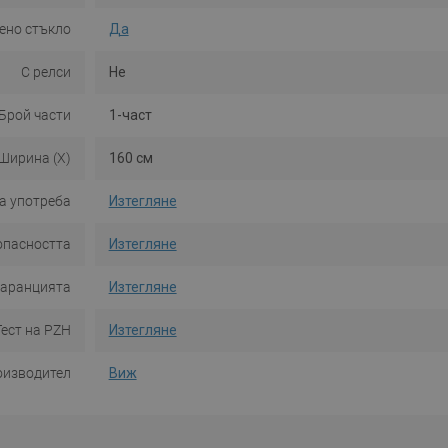
ено стъкло
Да
С релси
Не
Брой части
1-част
Ширина (X)
160 см
а употреба
Изтегляне
опасността
Изтегляне
гаранцията
Изтегляне
Тест на PZH
Изтегляне
оизводител
Виж