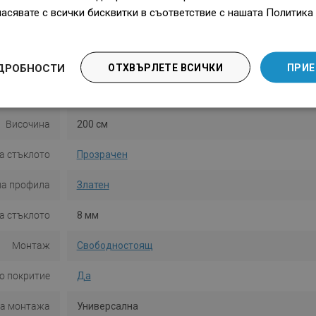
ласявате с всички бисквитки в съответствие с нашата Политика 
ДРОБНОСТИ
ОТХВЪРЛЕТЕ ВСИЧКИ
ПРИЕ
Серия
Kioto
Височина
200 см
а стъклото
Прозрачен
на профила
Златен
а стъклото
8 мм
Монтаж
Свободностоящ
о покритие
Да
на монтажа
Универсална