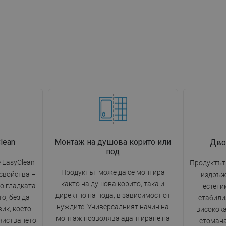
lean
Монтаж на душова корито или
Дво
под
 EasyClean
Продуктът 
Продуктът може да се монтира
свойства –
издръж
както на душова корито, така и
по гладката
естети
директно на пода, в зависимост от
о, без да
стабили
нуждите. Универсалният начин на
ик, което
високок
монтаж позволява адаптиране на
чистването
стомана