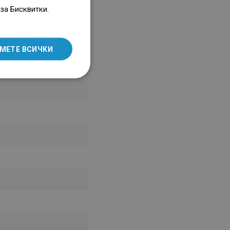
ENGLISH
за Бисквитки.
SLOVAK
LITHUANIAN
МЕТЕ ВСИЧКИ
ROMANIAN
HUNGARIAN
FRENCH
ITALIAN
SPANISH
UKRAINIAN
BULGARIAN
ESTONIAN
DUTCH
LATVIAN