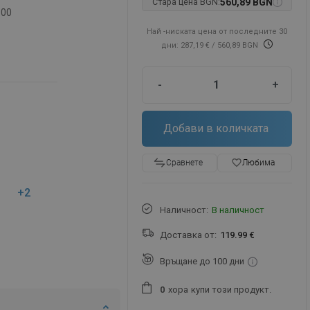
Стара цена BGN:
560,89 BGN
-00
Най -ниската цена от последните 30
дни: 287,19 €
/ 560,89 BGN
-
+
Добави в количката
favorite_border
Любима
Сравнете
+2
Наличност:
В наличност
Доставка от:
119.99 €
Връщане до 100 дни
хора
купи този продукт.
0