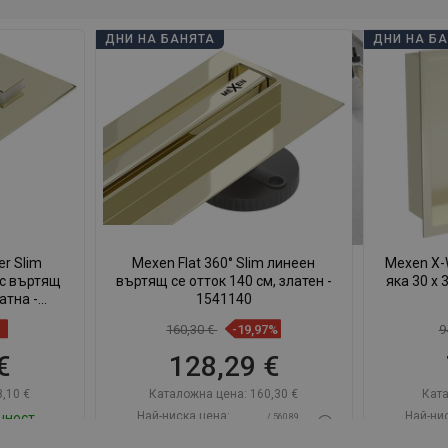
ДНИ НА БАНЯТА
ДНИ НА Б
er Slim
Mexen Flat 360° Slim линеен
Mexen X-
 с въртящ
въртящ се отток 140 см, златен -
яка 30 x 
атна -
1541140
160,30 €
-19,97%
9
€
128,29 €
,10 €
Каталожна цена:
160,30 €
Ката
Най-ниска цена:
Най-ни
чност
/ 560,89
128,29 €
75
BGN