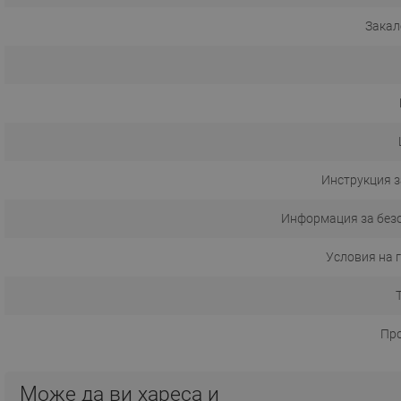
Закал
Инструкция з
Информация за без
Условия на 
Пр
Може да ви хареса и