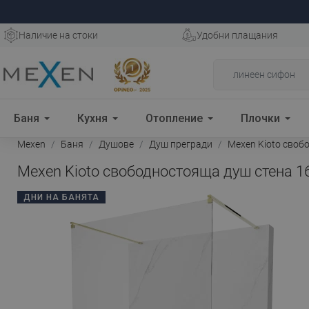
Наличие на стоки
Удобни плащания
Баня
Кухня
Отопление
Плочки
Mexen
Баня
Душове
Душ прегради
Mexen Kioto свобо
Mexen Kioto свободностояща душ стена 16
ДНИ НА БАНЯТА