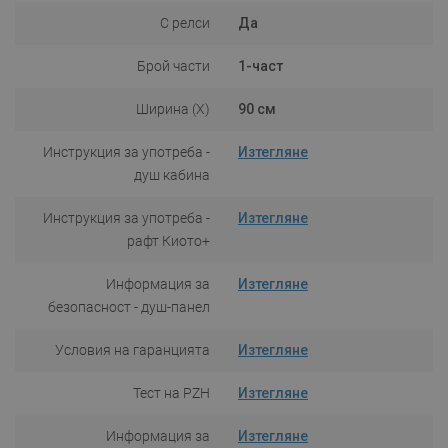
С релси
Да
Брой части
1-част
Ширина (X)
90 см
Инструкция за употреба -
Изтегляне
душ кабина
Инструкция за употреба -
Изтегляне
рафт Киото+
Информация за
Изтегляне
безопасност - душ-панел
Условия на гаранцията
Изтегляне
Тест на PZH
Изтегляне
Информация за
Изтегляне