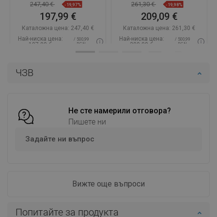
01-00
247,40 €
261,30 €
-19,97%
-19,98%
197,99 €
209,09 €
Каталожна цена:
247,40 €
Каталожна цена:
261,30 €
Най-ниска цена:
Най-ниска цена:
/ 500,99
/ 500,99
197,99 €
209,09 €
BGN
BGN
Наличност:
В наличност
Наличност:
В наличност
ЧЗВ
Добави в количката
Добави в количката
Сравнете
favorite_border
Любима
Сравнете
favorite_border
Любима
Не сте намерили отговора?
Пишете ни
Задайте ни въпрос
Вижте още въпроси
Попитайте за продукта