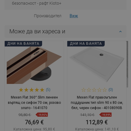
безопасност - рафт Kioto+
Производител
Виж
Може да ви хареса и
ДНИ НА БАНЯТА
ДНИ НА БАНЯТА
(5)
(0)
Mexen Flat 360° Slim линеен
Mexen Flat правоъгълен
въртящ се сифон 70 см, розово
поддушник тип slim 90 x 80 см,
злато - 1641070
бял, черен сифон - 40108090B
95,80 €
141,10 €
-19,95%
-19,99%
76,69 €
112,89 €
Каталожна цена:
95,80 €
Каталожна цена:
141,10 €