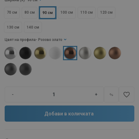
Ширина (X)
- 90 см
70 см
80 см
100 см
110 см
120 см
90 см
130 см
140 см
Цвят на профила
- Розово злато
favorite_border
-
+
Добави в количката