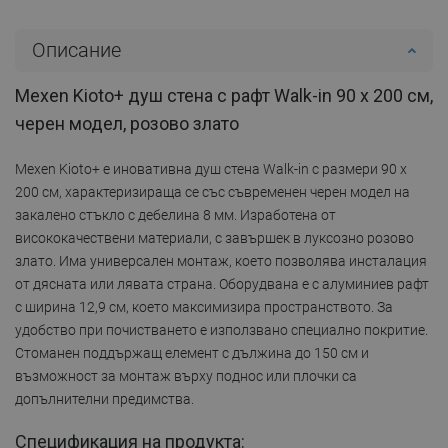
Описание
Mexen Kioto+ душ стена с рафт Walk-in 90 x 200 см,
черен модел, розово злато
Mexen Kioto+ е иновативна душ стена Walk-in с размери 90 x
200 см, характеризираща се със съвременен черен модел на
закалено стъкло с дебелина 8 мм. Изработена от
висококачествени материали, с завършек в луксозно розово
злато. Има универсален монтаж, което позволява инсталация
от дясната или лявата страна. Оборудвана е с алуминиев рафт
с ширина 12,9 см, което максимизира пространството. За
удобство при почистването е използвано специално покритие.
Стоманен поддържащ елемент с дължина до 150 см и
възможност за монтаж върху поднос или плочки са
допълнителни предимства.
Спецификация на продукта: