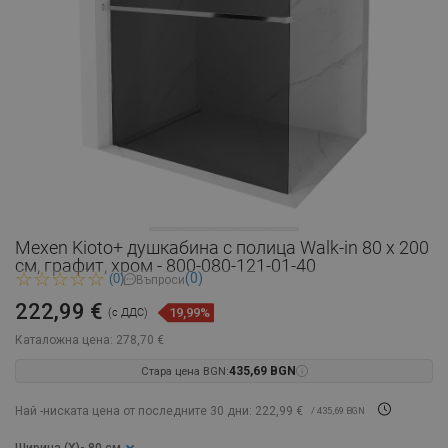
Mexen Kioto+ душкабина с полица Walk-in 80 x 200
см, графит, хром - 800-080-121-01-40
(0)
(0)
Въпроси
222,99 €
19,99%
(с ДДС)
Каталожна цена:
278,70 €
Стара цена BGN:
435,69 BGN
Най -ниската цена от последните 30 дни: 222,99 €
/ 435,69 BGN