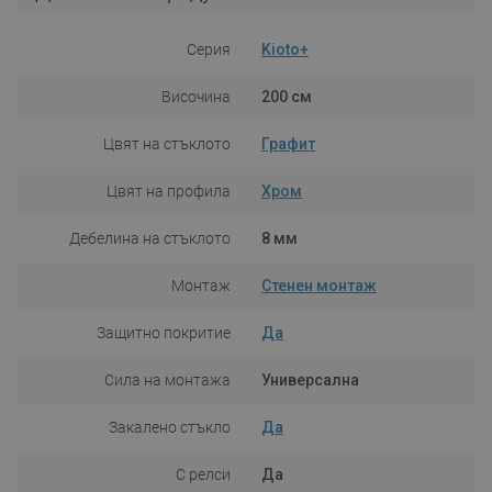
Серия
Kioto+
Височина
200 см
Цвят на стъклото
Графит
Цвят на профила
Хром
Дебелина на стъклото
8 мм
Монтаж
Стенен монтаж
Защитно покритие
Да
Сила на монтажа
Универсална
Закалено стъкло
Да
С релси
Да