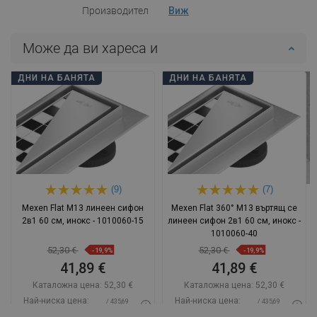
Производител
Виж
Може да ви хареса и
ДНИ НА БАНЯТА
ДНИ НА БАНЯТА
(9)
(7)
Mexen Flat M13 линеен сифон
Mexen Flat 360° M13 въртящ се
2в1 60 см, инокс - 1010060-15
линеен сифон 2в1 60 см, инокс -
1010060-40
52,30 €
52,30 €
-19,9%
-19,9%
41,89 €
41,89 €
Каталожна цена:
52,30 €
Каталожна цена:
52,30 €
Най-ниска цена:
Най-ниска цена:
/ 435,69
/ 435,69
41,89 €
41,89 €
BGN
BGN