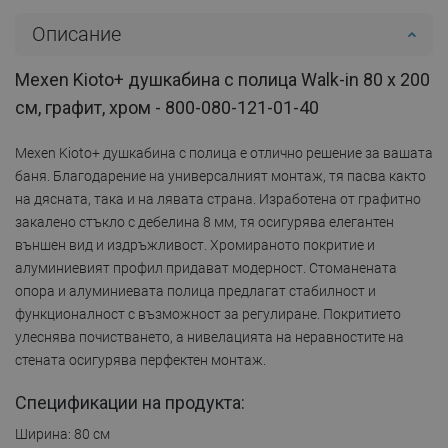
Описание
Mexen Kioto+ душкабина с полица Walk-in 80 x 200
см, графит, хром - 800-080-121-01-40
Mexen Kioto+ душкабина с полица е отлично решение за вашата
баня. Благодарение на универсалният монтаж, тя пасва както
на дясната, така и на лявата страна. Изработена от графитно
закалено стъкло с дебелина 8 мм, тя осигурява елегантен
външен вид и издръжливост. Хромираното покритие и
алуминиевият профил придават модерност. Стоманената
опора и алуминиевата полица предлагат стабилност и
функционалност с възможност за регулиране. Покритието
улеснява почистването, а нивелацията на неравностите на
стената осигурява перфектен монтаж.
Спецификации на продукта:
Ширина: 80 см