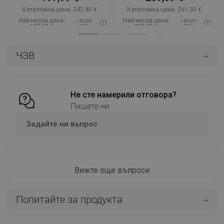
Каталожна цена:
247,40 €
Каталожна цена:
261,30 €
Най-ниска цена:
Най-ниска цена:
/ 435,69
/ 435,69
197,99 €
209,09 €
BGN
BGN
Наличност:
В наличност
Наличност:
В наличност
ЧЗВ
Добави в количката
Добави в количката
Сравнете
favorite_border
Любима
Сравнете
favorite_border
Любима
Не сте намерили отговора?
Пишете ни
Задайте ни въпрос
Вижте още въпроси
Попитайте за продукта