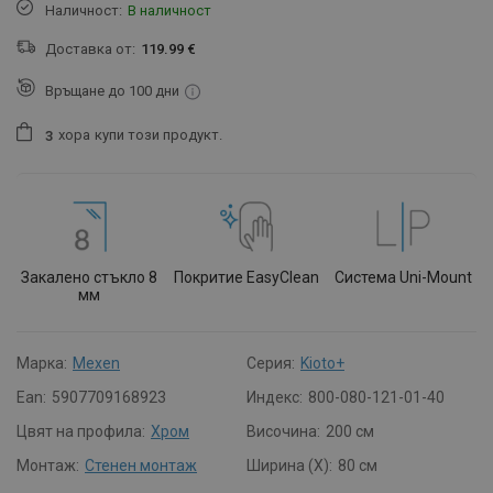
Наличност:
В наличност
Доставка от:
119.99 €
Връщане до 100 дни
хора
купи този продукт.
3
Закалено стъкло 8
Покритие EasyClean
Система Uni-Mount
мм
Марка:
Mexen
Серия:
Kioto+
Ean:
5907709168923
Индекс:
800-080-121-01-40
Цвят на профила:
Хром
Височина:
200 см
Монтаж:
Стенен монтаж
Ширина (X):
80 см