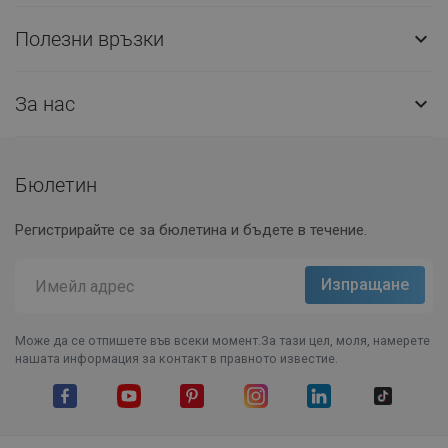
Полезни връзки

За нас

Бюлетин
Регистрирайте се за бюлетина и бъдете в течение.
Може да се отпишете във всеки момент.За тази цел, моля, намерете
нашата информация за контакт в правното известие.
Facebook
YouTube
Pinterest
Instagram Feed
LinkedIn
TikTok