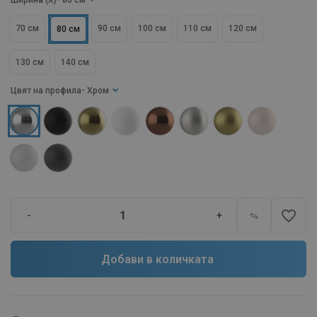
Ширина (X)
- 80 см
70 см
90 см
100 см
110 см
120 см
80 см
130 см
140 см
Цвят на профила
- Хром
favorite_border
-
+
Добави в количката