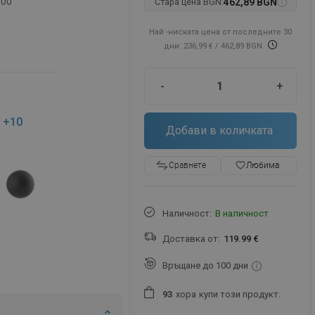
-00
Стара цена BGN:
462,89 BGN
Най -ниската цена от последните 30
дни: 236,99 €
/ 462,89 BGN
-
+
+10
Добави в количката
favorite_border
Любима
Сравнете
Наличност:
В наличност
Доставка от:
119.99 €
Връщане до 100 дни
хора
купи този продукт.
9
3