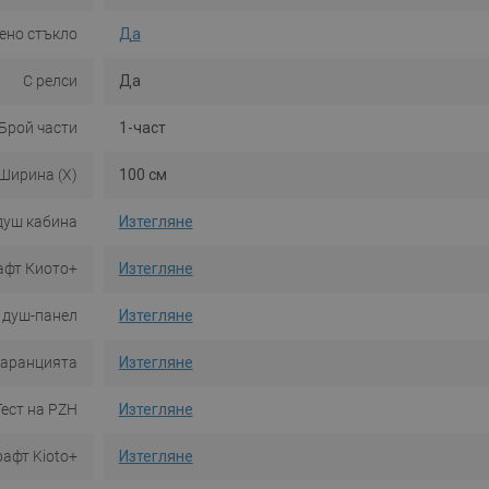
ено стъкло
Да
С релси
Да
Брой части
1-част
Ширина (X)
100 см
 душ кабина
Изтегляне
рафт Киото+
Изтегляне
 душ-панел
Изтегляне
гаранцията
Изтегляне
Тест на PZH
Изтегляне
афт Kioto+
Изтегляне