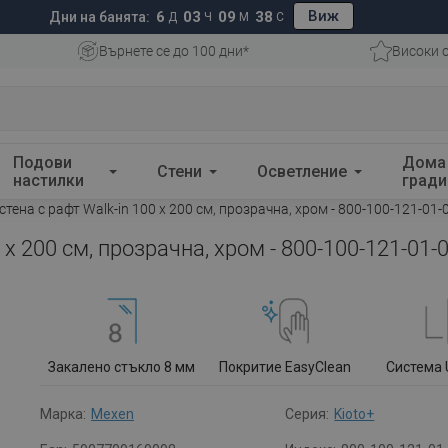
Виж
6
03
09
37
Дни на банята:
Д
Ч
М
С
Върнете се до 100 дни*
Високи 
Подови
Дома
Стени
Осветление
настилки
гради
тена с рафт Walk-in 100 x 200 см, прозрачна, хром - 800-100-121-01-
 x 200 см, прозрачна, хром - 800-100-121-01-
Закалено стъкло 8 мм
Покритие EasyClean
Система 
Марка:
Mexen
Серия:
Kioto+