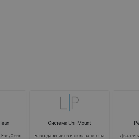
lean
Система Uni-Mount
Ре
 EasyClean
Благодарение на използването на
Държачът