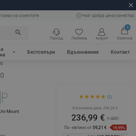
close
отзиви на клиентите
Най -добра цена/качество
0
search
Помощ
Любима
Акаунт
Количка
 и
Бестселъри
Вдъхновения
Контакт
на
00
00
Mexen Kioto+ душ стена с
(1)
рафт Walk-in 100 x 200 см,
прозрачна, хром - 800-100-
121-01-00
Каталожна цена:
296,20 €
Uni-Mount
236,99 €
(с ДДС)
По -евтино от
59,21 €
19,99%