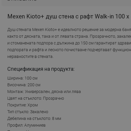
Mexen Kioto+ душ стена с рафт Walk-in 100 x
Душ стената Mexen Kioto+ е идеалното решение за модерна баня
както от дясната, така и от лявата страна. Прозрачното, зака
и стоманената подпора с дължина до 150 см гарантират здрави
подпората и рафта и лесното почистване подчертават функцион
неравностите в стената.
Спецификация на продукта:
Ширина: 100 см
Височина: 200 см
Монтаж: Универсален, дясна или лява
Цвят на стъклото: Прозрачно
Покритие: Хром
Тип стъкло: Закалено
Дебелина на стъклото: 8 мм
Профил: Алуминиев