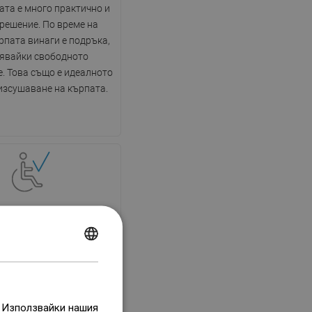
ата е много практично и
решение. По време на
рпата винаги е подръка,
явайки свободното
. Това също е идеалното
изсушаване на кърпата.
о решение за хора с
увреждания
POLISH
ината тип "walk-in" е
CZECH
то решение за хора с
ия. Отворената кабина
GERMAN
рява лесен достъп,
. Използвайки нашия