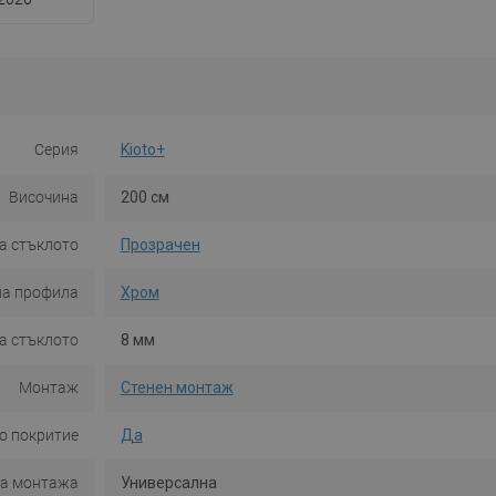
Серия
Kioto+
Височина
200 см
а стъклото
Прозрачен
на профила
Хром
а стъклото
8 мм
Монтаж
Стенен монтаж
о покритие
Да
на монтажа
Универсална