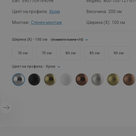
Ean:
5907709169098
Индекс:
800-100-121-01
Цвят на профила:
Хром
Височина:
200 см
Монтаж:
Стенен монтаж
Ширина (X):
100 см
Ширина (X)
- 100 см
- (
покажете повече
+10
)
70 см
75 см
80 см
85 см
90 см
Цвят на профила
- Хром