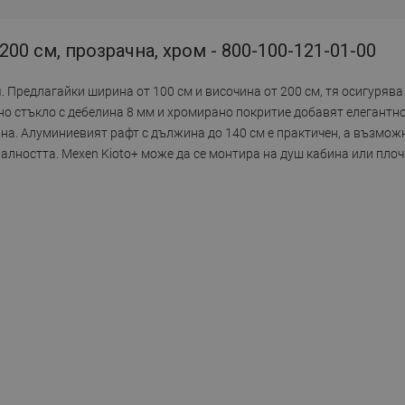
 200 см, прозрачна, хром - 800-100-121-01-00
. Предлагайки ширина от 100 см и височина от 200 см, тя осигуряв
лено стъкло с дебелина 8 мм и хромирано покритие добавят елегант
на. Алуминиевият рафт с дължина до 140 см е практичен, а възможн
алността. Mexen Kioto+ може да се монтира на душ кабина или пло