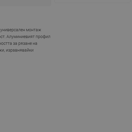
а универсален монтаж
ност. Алуминиевият профил
остта за рязане на
чки, изравнявайки