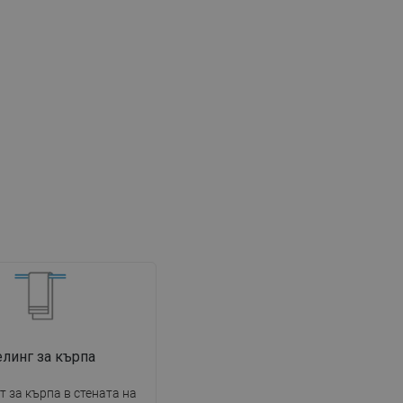
линг за кърпа
 за кърпа в стената на