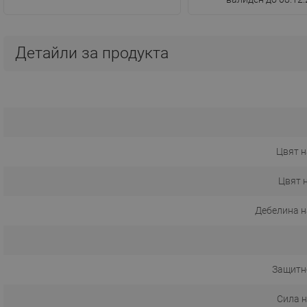
Детайли за продукта
Цвят н
Цвят 
Дебелина н
Защитн
Сила 