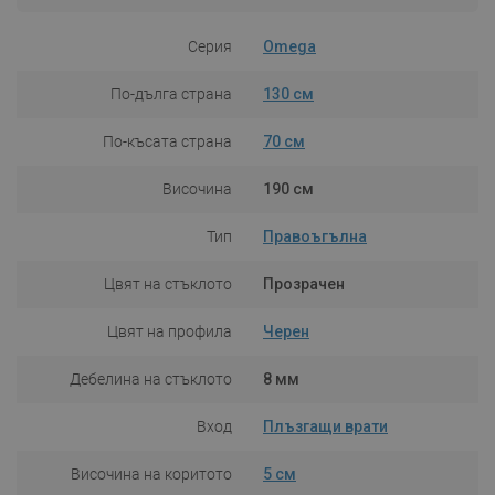
Серия
Omega
По-дълга страна
130 см
По-късата страна
70 см
Височина
190 см
Тип
Правоъгълна
Цвят на стъклото
Прозрачен
Цвят на профила
Черен
Дебелина на стъклото
8 мм
Вход
Плъзгащи врати
Височина на коритото
5 см