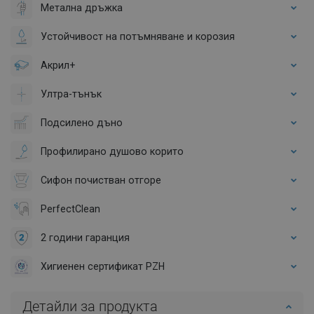
Метална дръжка
Устойчивост на потъмняване и корозия
Акрил+
Ултра-тънък
Подсилено дъно
Профилирано душово корито
Сифон почистван отгоре
PerfectClean
2 години гаранция
Хигиенен сертификат PZH
Детайли за продукта