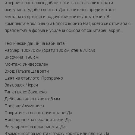
и черният завършек добавят стил, а плъзгащите врати
осигуряват удобен достъп. Допълнително предимство е
металната дръжка и водоустойчивите уплътнения. В
комплекта е включено и бялото корито Flat, което се отличава с
правоъгълна форма и усилена основа от санитарен акрил.
Технически данни на кабината:
Размер: 130x70 см (врати 130 см, стена 70 см)
Височина: 190 см
Монтаж: Универсален
Вход: Плъзгащи врати
Цвят на стъклото: Прозрачно
Завършек: Черен
Тип стъкло: Закалено
Дебелина на стъклото: 8 мм
Профил: Алуминиев
Покритие за лесно почистване: Да
Нивелиране на неравни стени: Да
Регулиране на широчината: Да
Възможност за монтаж върху корито или плочки: Да