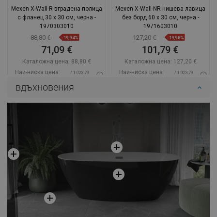
Mexen X-Wall-R вградена полица
Mexen X-Wall-NR нишева лавица
с фланец 30 x 30 см, черна -
без борд 60 x 30 см, черна -
1970303010
1971603010
88,80 €
127,20 €
-19,94%
-19,98%
71,09 €
101,79 €
Каталожна цена:
88,80 €
Каталожна цена:
127,20 €
Най-ниска цена:
Най-ниска цена:
/ 1 023,79
/ 1 023,79
71,09 €
101,79 €
BGN
BGN
вдъхновения
Наличност:
В наличност
Наличност:
В наличност
Добави в количката
Добави в количката
Сравнете
favorite_border
Любима
Сравнете
favorite_border
Любима