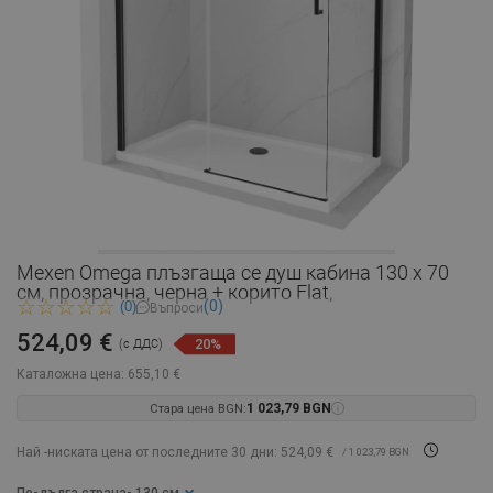
Mexen Omega плъзгаща се душ кабина 130 x 70
см, прозрачна, черна + корито Flat,
(0)
(0)
Въпроси
524,09 €
20%
(с ДДС)
Каталожна цена:
655,10 €
Стара цена BGN:
1 023,79 BGN
Най -ниската цена от последните 30 дни: 524,09 €
/ 1 023,79 BGN