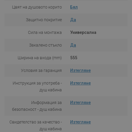
Цвят на душовото корито
Бял
Защитно покритие
Да
Сила на монтажа
Универсална
Закалено стъкло
Да
Ширина на входа (mm)
555
Условия за гаранция
Изтегляне
Инструкция за употреба -
Изтегляне
душ кабина
Информация за
Изтегляне
безопасност - душ кабина
Свидетелство за качество -
Изтегляне
душ кабина