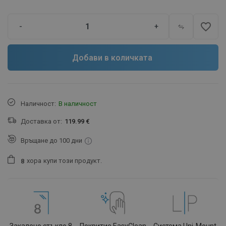
favorite_border
-
+
Добави в количката
Наличност:
В наличност
Доставка от:
119.99 €
Връщане до 100 дни
хора
купи този продукт.
8
Закалено стъкло 8
Покритие EasyClean
Система Uni-Mount