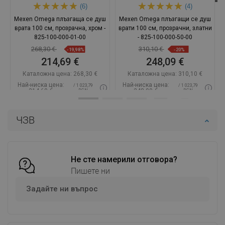
(6)
(4)
Mexen Omega плъзгаща се душ
Mexen Omega плъзгащи се душ
врата 100 см, прозрачна, хром -
врати 100 см, прозрачни, златни
825-100-000-01-00
- 825-100-000-50-00
268,30 €
310,10 €
-19,98%
-20%
214,69 €
248,09 €
Каталожна цена:
268,30 €
Каталожна цена:
310,10 €
Най-ниска цена:
Най-ниска цена:
/ 1 023,79
/ 1 023,79
214,69 €
248,09 €
BGN
BGN
Наличност:
В наличност
Наличност:
В наличност
ЧЗВ
Добави в количката
Добави в количката
Сравнете
favorite_border
Любима
Сравнете
favorite_border
Любима
Не сте намерили отговора?
Пишете ни
Задайте ни въпрос