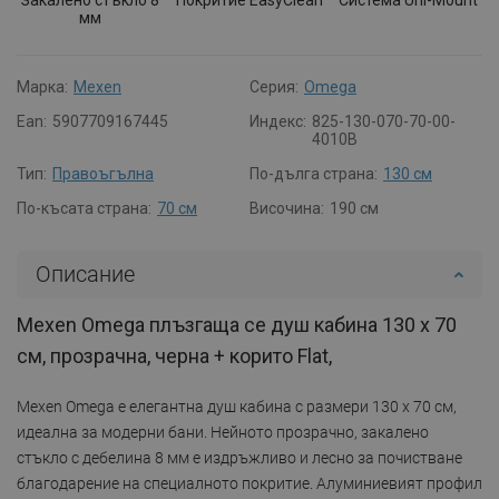
мм
Марка:
Mexen
Серия:
Omega
Ean:
5907709167445
Индекс:
825-130-070-70-00-
4010B
Тип:
Правоъгълна
По-дълга страна:
130 см
По-късата страна:
70 см
Височина:
190 см
Описание
Mexen Omega плъзгаща се душ кабина 130 x 70
см, прозрачна, черна + корито Flat,
Mexen Omega е елегантна душ кабина с размери 130 x 70 см,
идеална за модерни бани. Нейното прозрачно, закалено
стъкло с дебелина 8 мм е издръжливо и лесно за почистване
благодарение на специалното покритие. Алуминиевият профил