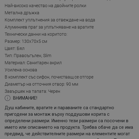
Най-високо качество на двойните ролки
Метална дръжка
Комплект уплътнения за отвеждане на вода
Алуминиев праг за уплътняване на вратите
Технически данни на коритото:
Размер: 130x70x5 см
Цвят: Бял
Тип: Правоъгълен, Slim
Материал: Санитарен акрил
Усилена основа
В комплект със сифон, почистващ се отгоре
Диаметър на отточния отвор: 90 мм
Завършек на тапата: Черен
ВНИМАНИЕ!
Душ кабините, вратите и параваните са стандартно
пригодени за монтаж върху поддушови корита с
определени размери. Именно тези размери са посочени в
името или описанието на продукта. Трябва обаче да се има
предвид, че действителните размери на елементите могат