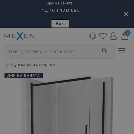
Дни на банята:
4
10
17
04
Д
Ч
М
С
close
Виж
0
search
Душ кабини с поддони
ДНИ НА БАНЯТА