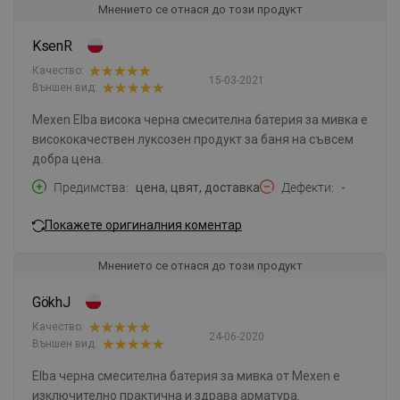
Мнението се отнася до този продукт
KsenR
Качество:
15-03-2021
Външен вид:
Mexen Elba висока черна смесителна батерия за мивка е
висококачествен луксозен продукт за баня на съвсем
добра цена.
Предимства
цена, цвят, доставка
Дефекти
-
Покажете оригиналния коментар
Мнението се отнася до този продукт
GökhJ
Качество:
24-06-2020
Външен вид:
Elba черна смесителна батерия за мивка от Mexen е
изключително практична и здрава арматура.