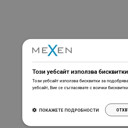
Този уебсайт използва бисквитки
Този уебсайт използва бисквитки за подобряв
уебсайт, Вие се съгласявате с всички бисквитк
Dowiedz się więcej
ПОКАЖЕТЕ ПОДРОБНОСТИ
ОТХВ