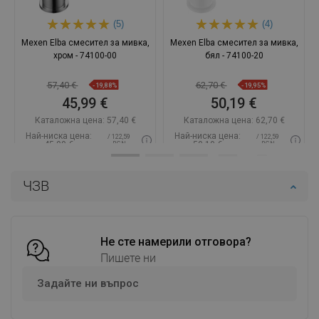
(5)
(4)
Mexen Elba смесител за мивка,
Mexen Elba смесител за мивка,
хром - 74100-00
бял - 74100-20
57,40 €
62,70 €
-19,88%
-19,95%
45,99 €
50,19 €
Каталожна цена:
57,40 €
Каталожна цена:
62,70 €
Най-ниска цена:
Най-ниска цена:
/ 122,59
/ 122,59
45,99 €
50,19 €
BGN
BGN
Наличност:
В наличност
Наличност:
В наличност
ЧЗВ
Добави в количката
Добави в количката
Сравнете
favorite_border
Любима
Сравнете
favorite_border
Любима
Не сте намерили отговора?
Пишете ни
Задайте ни въпрос