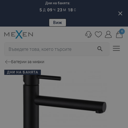
Дни на банята:
5
09
23
17
Д
Ч
М
С
close
Виж
0
search
Батерии за мивки
ДНИ НА БАНЯТА