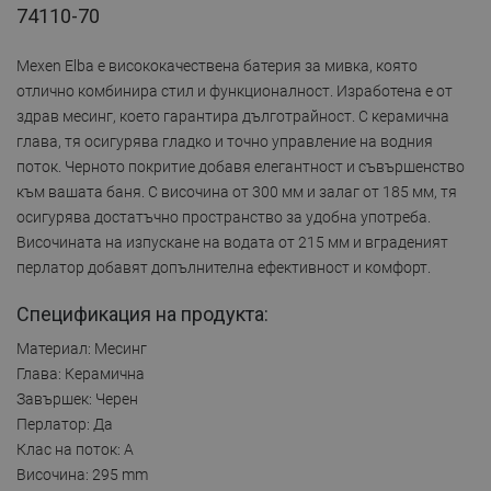
74110-70
Mexen Elba е висококачествена батерия за мивка, която
отлично комбинира стил и функционалност. Изработена е от
здрав месинг, което гарантира дълготрайност. С керамична
глава, тя осигурява гладко и точно управление на водния
поток. Черното покритие добавя елегантност и съвършенство
към вашата баня. С височина от 300 мм и залаг от 185 мм, тя
осигурява достатъчно пространство за удобна употреба.
Височината на изпускане на водата от 215 мм и вграденият
перлатор добавят допълнителна ефективност и комфорт.
Спецификация на продукта:
Материал: Месинг
Глава: Керамична
Завършек: Черен
Перлатор: Да
Клас на поток: A
Височина: 295 mm