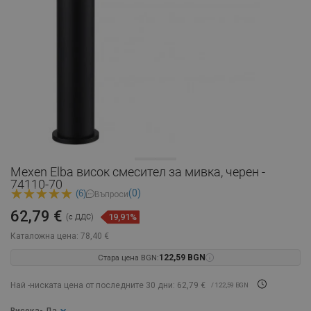
Mexen Elba висок смесител за мивка, черен -
74110-70
(0)
(6)
Въпроси
62,79 €
19,91%
(с ДДС)
Каталожна цена:
78,40 €
Стара цена BGN:
122,59 BGN
Най -ниската цена от последните 30 дни: 62,79 €
/ 122,59 BGN