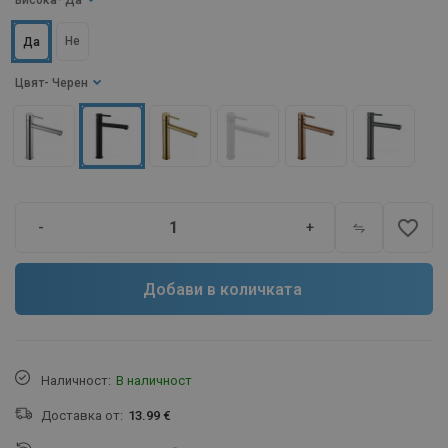
Висока
- Да
Не
Да
Цвят
- Черен
favorite_border
-
+
Добави в количката
Наличност:
В наличност
Доставка от:
13.99 €