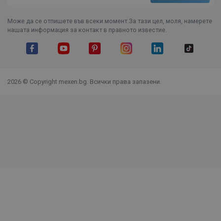
Може да се отпишете във всеки момент.За тази цел, моля, намерете
нашата информация за контакт в правното известие.
Facebook
YouTube
Pinterest
Instagram Feed
LinkedIn
TikTok
2026 © Copyright mexen.bg. Всички права запазени.