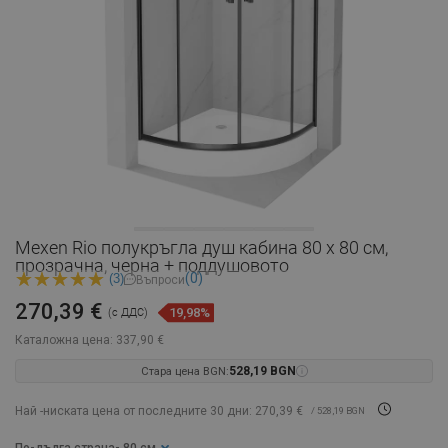
Mexen Rio полукръгла душ кабина 80 x 80 см,
прозрачна, черна + поддушовото
(0)
(3)
Въпроси
270,39 €
19,98%
(с ДДС)
Каталожна цена:
337,90 €
Стара цена BGN:
528,19 BGN
Най -ниската цена от последните 30 дни: 270,39 €
/ 528,19 BGN