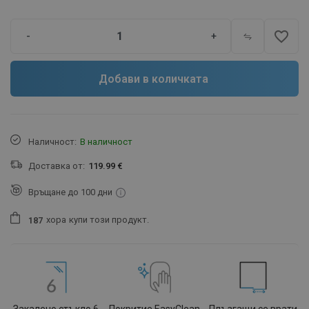
favorite_border
-
+
Добави в количката
Наличност:
В наличност
Доставка от:
119.99 €
Връщане до 100 дни
хора
купи този продукт.
1
8
7
Закалено стъкло 6
Покритие EasyClean
Плъзгащи се врати