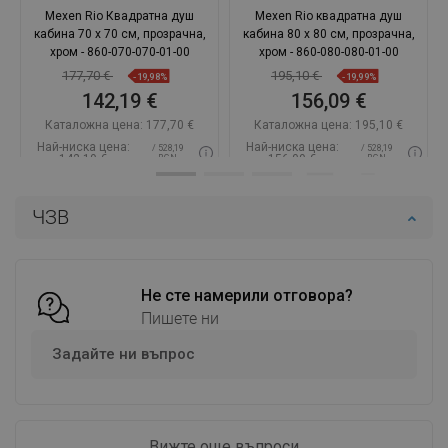
Mexen Rio Квадратна душ
Mexen Rio квадратна душ
кабина 70 x 70 см, прозрачна,
кабина 80 x 80 см, прозрачна,
хром - 860-070-070-01-00
хром - 860-080-080-01-00
177,70 €
195,10 €
-19,98%
-19,99%
142,19 €
156,09 €
Каталожна цена:
177,70 €
Каталожна цена:
195,10 €
Най-ниска цена:
Най-ниска цена:
/ 528,19
/ 528,19
142,19 €
156,09 €
BGN
BGN
Наличност:
В наличност
Наличност:
В наличност
ЧЗВ
Добави в количката
Добави в количката
Сравнете
favorite_border
Любима
Сравнете
favorite_border
Любима
Не сте намерили отговора?
Пишете ни
Задайте ни въпрос
Вижте още въпроси