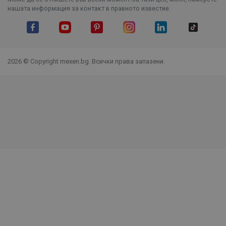
нашата информация за контакт в правното известие.
Facebook
YouTube
Pinterest
Instagram Feed
LinkedIn
TikTok
2026 © Copyright mexen.bg. Всички права запазени.