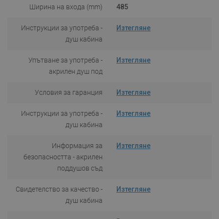
Ширина на входа (mm)
485
Инструкции за употреба -
Изтегляне
душ кабина
Упътване за употреба -
Изтегляне
акрилен душ под
Условия за гаранция
Изтегляне
Инструкции за употреба -
Изтегляне
душ кабина
Информация за
Изтегляне
безопасността - акрилен
поддушов съд
Свидетелство за качество -
Изтегляне
душ кабина