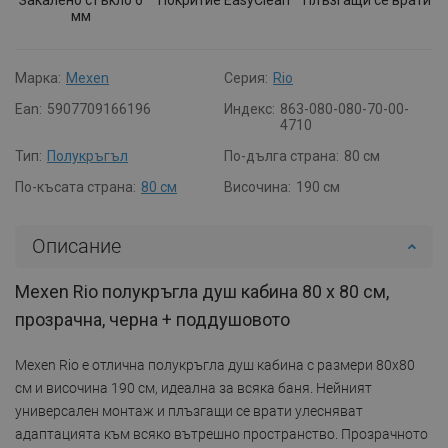
мм
Марка:
Mexen
Серия:
Rio
Ean:
5907709166196
Индекс:
863-080-080-70-00-
4710
Тип:
Полукръгъл
По-дълга страна:
80 см
По-късата страна:
80 см
Височина:
190 см
Описание
Mexen Rio полукръгла душ кабина 80 x 80 см,
прозрачна, черна + поддушовото
Mexen Rio е отлична полукръгла душ кабина с размери 80x80
см и височина 190 см, идеална за всяка баня. Нейният
универсален монтаж и плъзгащи се врати улесняват
адаптацията към всяко вътрешно пространство. Прозрачното