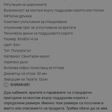
Регулация на широчината
Възможност за монтаж върху поддушово корито или плочки
Метална дръжка
Комплект уплътнения за отводняване
Алуминиев праг за уплътняване на вратата
Технически данни на поддушовото корито:
Размер: 80x80x14 см
Цвят: Бял
Тип: Полукръгъл
Материал: Санитарен акрил
Укрепено дъно
Включва сифон почистващ се отгоре
Диаметър на отока: 50 мм
Завършек на Tapата: Хром
ВНИМАНИЕ!
Душ кабините, вратите и параваните са стандартно
пригодени за монтаж върху поддушови корита с
определени размери. Именно тези размери са посочени в
името или описанието на продукта. Трябва обаче да се има