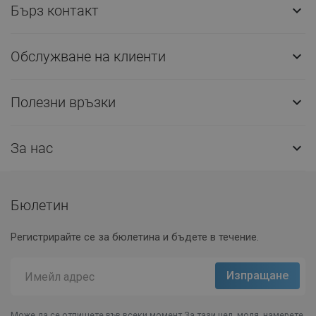
Бърз контакт

Обслужване на клиенти

Полезни връзки

За нас

Бюлетин
Регистрирайте се за бюлетина и бъдете в течение.
Може да се отпишете във всеки момент.За тази цел, моля, намерете