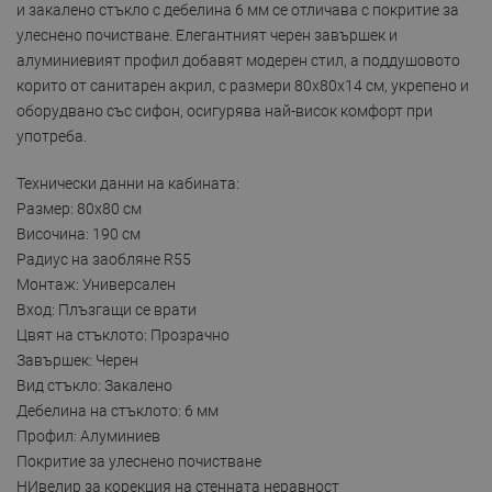
и закалено стъкло с дебелина 6 мм се отличава с покритие за
улеснено почистване. Елегантният черен завършек и
алуминиевият профил добавят модерен стил, а поддушовото
корито от санитарен акрил, с размери 80x80x14 см, укрепено и
оборудвано със сифон, осигурява най-висок комфорт при
употреба.
Технически данни на кабината:
Размер: 80x80 см
Височина: 190 см
Радиус на заобляне R55
Монтаж: Универсален
Вход: Плъзгащи се врати
Цвят на стъклото: Прозрачно
Завършек: Черен
Вид стъкло: Закалено
Дебелина на стъклото: 6 мм
Профил: Алуминиев
Покритие за улеснено почистване
НИвелир за корекция на стенната неравност