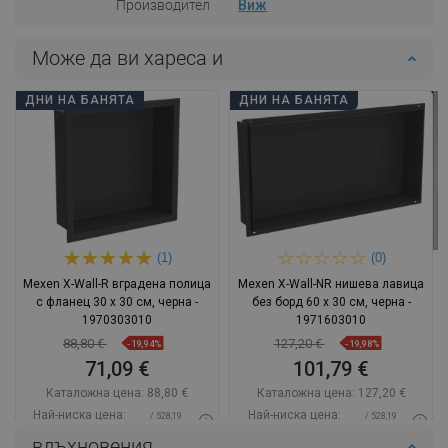
Производител
Виж
Може да ви хареса и
ДНИ НА БАНЯТА
ДНИ НА БАНЯТА
(1)
(0)
Mexen X-Wall-R вградена полица
Mexen X-Wall-NR нишева лавица
с фланец 30 x 30 см, черна -
без борд 60 x 30 см, черна -
1970303010
1971603010
88,80 €
127,20 €
-19,94%
-19,98%
71,09 €
101,79 €
Каталожна цена:
88,80 €
Каталожна цена:
127,20 €
Най-ниска цена:
Най-ниска цена:
/ 528,19
/ 528,19
71,09 €
101,79 €
BGN
BGN
вдъхновения