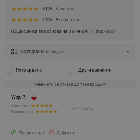
5.0
/5
Качество
4.9
/5
Външен вид
Обща оценка въз основа на 3 Мнение
(10 държави)
Сортиране:
Последно
Потвърдено
Други варианти
Мнението се отнася до този продукт
Wojc ?.
Качество:
05-08-2024
Външен вид:
-
Предимства
-
Дефекти
-