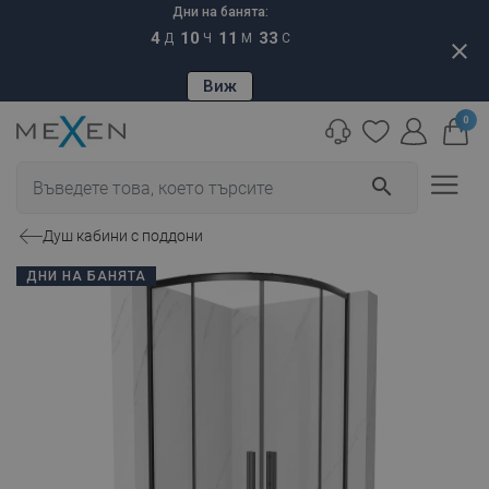
Дни на банята:
4
10
11
32
Д
Ч
М
С
close
Виж
0
search
Душ кабини с поддони
ДНИ НА БАНЯТА