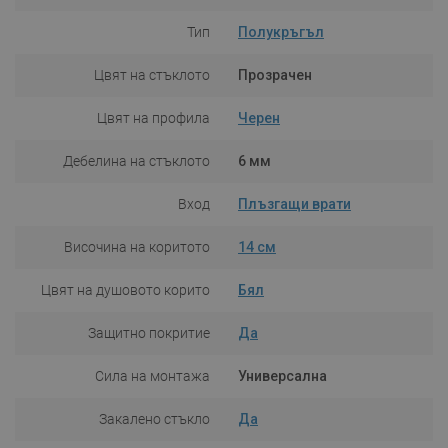
Тип
Полукръгъл
Цвят на стъклото
Прозрачен
Цвят на профила
Черен
Дебелина на стъклото
6 мм
Вход
Плъзгащи врати
Височина на коритото
14 см
Цвят на душовото корито
Бял
Защитно покритие
Да
Сила на монтажа
Универсална
Закалено стъкло
Да