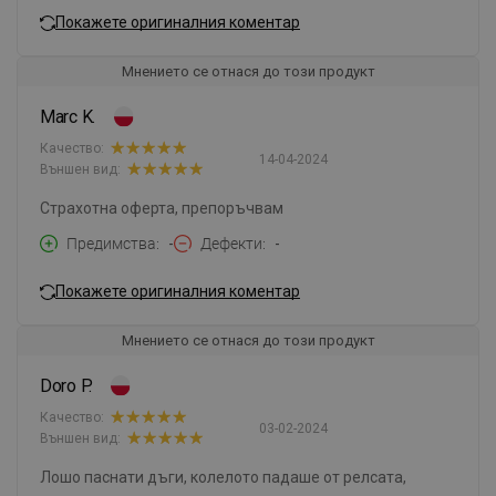
Покажете оригиналния коментар
Мнението се отнася до този продукт
Marc K.
Качество:
14-04-2024
Външен вид:
Страхотна оферта, препоръчвам
Предимства
-
Дефекти
-
Покажете оригиналния коментар
Мнението се отнася до този продукт
Doro P.
Качество:
03-02-2024
Външен вид:
Лошо паснати дъги, колелото падаше от релсата,