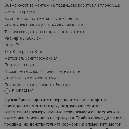
Възможност за монтаж на поддушово корито или плочки: Да
Метална дръжка
Комплект водоотвеждащи уплътнения
Алуминиев праг за уплътняване на вратата
Технически данни на поддушовото корито:
Размер: 90x80x5 см
Цвят: Бял
Тип: Квадратен, Slim
Материал: Санитарен акрил
Подсилено дъно
В комплекта сифон с почистване отгоре
Диаметър на отвора: 90 мм
Покритие на запушалката: Златисто
ВНИМАНИЕ!
Душ кабините, вратите и параваните са стандартно
пригодени за монтаж върху поддушови корита с
определени размери. Именно тези размери са посочени в
името или описанието на продукта. Трябва обаче да се има
предвид, че действителните размери на елементите могат