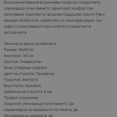
Висококачествените алуминиеви профили и покритието,
улесняващо почистването, гарантират комфорт при
използване. Комплектът включва поддушово корито Flat с
размери 90x80x5 см, изработено от санитарен акрил, със
сифон с почистване отгоре и златисто покритие на
запушалката.
Технически данни на кабината:
Размер: 90x80 см
Височина: 190 см
Монтаж: Универсален
Вход: Отварящи се врати
Цвят на стъклото: Прозрачно
Покритие: Златисто
Вид стъкло: Закалено
Дебелина на стъклото: 6 мм
Профил: Алуминиев
Покритие, улесняващо почистването: Да
Изравняване на неравности по стената: Да
Регулиране на ширината: Да