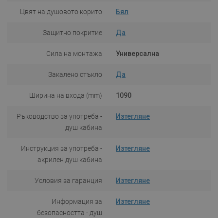
Цвят на душовото корито
Бял
Защитно покритие
Да
Сила на монтажа
Универсална
Закалено стъкло
Да
Ширина на входа (mm)
1090
Ръководство за употреба -
Изтегляне
душ кабина
Инструкция за употреба -
Изтегляне
акрилен душ кабина
Условия за гаранция
Изтегляне
Информация за
Изтегляне
безопасността - душ