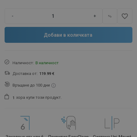
favorite_border
-
+
Добави в количката
Наличност:
В наличност
Доставка от:
119.99 €
Връщане до 100 дни
хора
купи този продукт.
1
Закалено стъкло 6
Покритие EasyClean
Система Uni-Mount