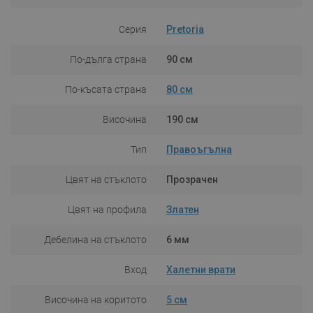
Серия
Pretoria
По-дълга страна
90 см
По-късата страна
80 см
Височина
190 см
Тип
Правоъгълна
Цвят на стъклото
Прозрачен
Цвят на профила
Златен
Дебелина на стъклото
6 мм
Вход
Халетни врати
Височина на коритото
5 см