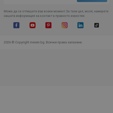
Може да се отпишете във всеки момент.За тази цел, моля, намерете
нашата информация за контакт в правното известие.
Facebook
YouTube
Pinterest
Instagram Feed
LinkedIn
TikTok
2026 © Copyright mexen.bg. Всички права запазени.