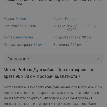
мм
Марка:
Mexen
Серия:
Pretoria
Ean:
5907709165496
Индекс:
852-090-080-50-02-
4010G
Тип:
Правоъгълна
По-дълга страна:
90 см
По-късата страна:
80 см
Височина:
190 см
Описание
Mexen Pretoria Душ кабина Duo с отваряща се
врата 90 x 80 см, прозрачна, златиста +
Mexen Pretoria Duo е елегантна душ кабина с размери 90x80 см,
която впечатлява с прозрачно закалено стъкло с дебелина 6
мм и златисто покритие. Благодарение на универсалния
монтаж и отварящите се врати, тя е идеална за всяка баня.