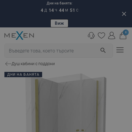
Дни на банята:
4
14
44
50
Д
Ч
М
С
close
Виж
0
search
Душ кабини с поддони
ДНИ НА БАНЯТА