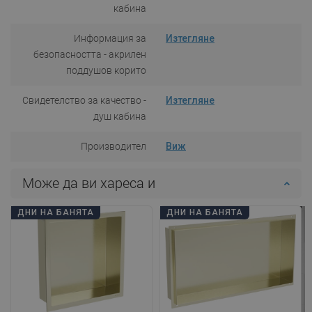
кабина
Информация за
Изтегляне
безопасността - акрилен
поддушов корито
Свидетелство за качество -
Изтегляне
душ кабина
Производител
Виж
Може да ви хареса и
ДНИ НА БАНЯТА
ДНИ НА БАНЯТА