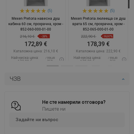
(5)
(5)
Mexen Pretoria навесна душ
Mexen Pretoria люлееща се душ
кабина 60 см, прозрачна, хром -
врата 65 см, прозрачна, хром -
852-060-000-01-00
852-065-000-01-00
216,10 €
222,90 €
-20%
-19,97%
172,89 €
178,39 €
Каталожна цена:
216,10 €
Каталожна цена:
222,90 €
Най-ниска цена:
Най-ниска цена:
/ 996,49
/ 996,49
172,89 €
178,39 €
BGN
BGN
Наличност:
В наличност
Наличност:
В наличност
ЧЗВ
Добави в количката
Добави в количката
Сравнете
favorite_border
Любима
Сравнете
favorite_border
Любима
Не сте намерили отговора?
Пишете ни
Задайте ни въпрос