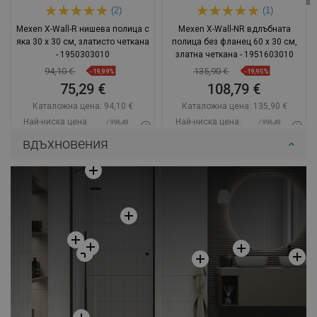
(2)
(1)
Mexen X-Wall-R нишева полица с
Mexen X-Wall-NR вдлъбната
яка 30 x 30 см, златисто четкана
полица без фланец 60 x 30 см,
- 1950303010
златна четкана - 1951603010
94,10 €
135,90 €
-19,99%
-19,95%
75,29 €
108,79 €
Каталожна цена:
94,10 €
Каталожна цена:
135,90 €
Най-ниска цена:
Най-ниска цена:
/ 996,49
/ 996,49
75,29 €
108,79 €
BGN
BGN
вдъхновения
Наличност:
В наличност
Наличност:
В наличност
Добави в количката
Добави в количката
Сравнете
favorite_border
Любима
Сравнете
favorite_border
Любима