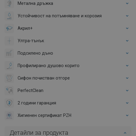
Метална дръжка
Устойчивост на потъмняване и корозия
Акрил+
Ултра-тънък
Подсилено дъно
Профилирано душово корито
Сифон почистван отгоре
PerfectClean
2 години гаранция
Хигиенен сертификат PZH
Детайли за продукта