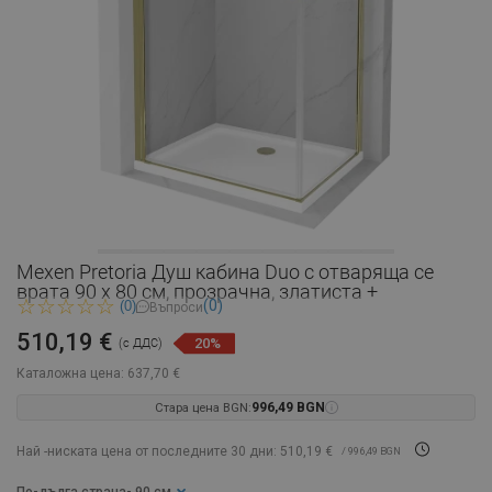
Mexen Pretoria Душ кабина Duo с отваряща се
врата 90 x 80 см, прозрачна, златиста +
(0)
(0)
Въпроси
510,19 €
20%
(с ДДС)
Каталожна цена:
637,70 €
Стара цена BGN:
996,49 BGN
Най -ниската цена от последните 30 дни: 510,19 €
/ 996,49 BGN