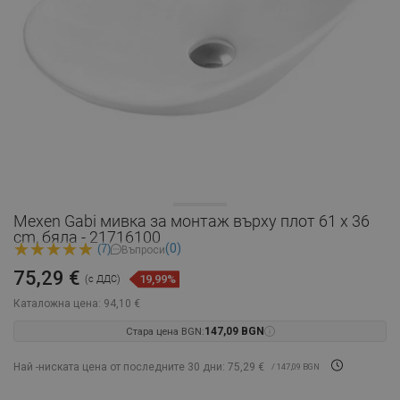
Mexen Gabi мивка за монтаж върху плот 61 x 36
cm, бяла - 21716100
(0)
(7)
Въпроси
75,29 €
19,99%
(с ДДС)
Каталожна цена:
94,10 €
Стара цена BGN:
147,09 BGN
Най -ниската цена от последните 30 дни: 75,29 €
/ 147,09 BGN