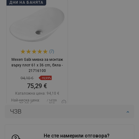
ДНИ НА БАНЯТА
(7)
Mexen Gabi мивка за монтаж
върху плот 61 x 36 cm, бяла -
21716100
94,10 €
-19,99%
75,29 €
Каталожна цена:
94,10 €
Най-ниска цена:
/ 147,09
75,29 €
BGN
ЧЗВ
Наличност:
В наличност
Добави в количката
Сравнете
favorite_border
Не сте намерили отговора?
Любима