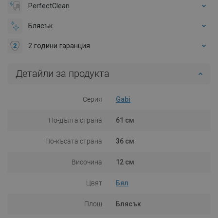
PerfectClean
Блясък
2 години гаранция
Детайли за продукта
Серия
Gabi
По-дълга страна
61 см
По-късата страна
36 см
Височина
12 см
Цвят
Бял
Площ
Блясък