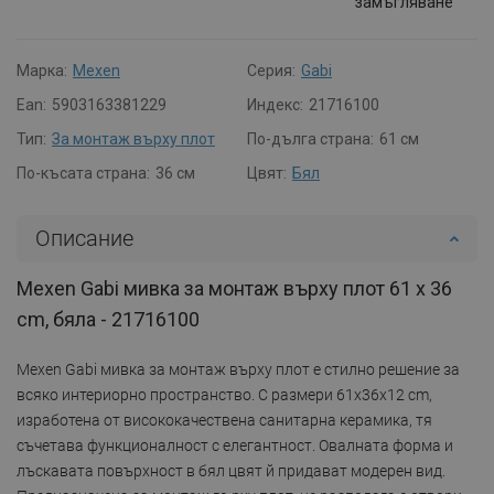
замъгляване
Марка:
Mexen
Серия:
Gabi
Ean:
5903163381229
Индекс:
21716100
Тип:
За монтаж върху плот
По-дълга страна:
61 см
По-късата страна:
36 см
Цвят:
Бял
Описание
Mexen Gabi мивка за монтаж върху плот 61 x 36
cm, бяла - 21716100
Mexen Gabi мивка за монтаж върху плот е стилно решение за
всяко интериорно пространство. С размери 61x36x12 cm,
изработена от висококачествена санитарна керамика, тя
съчетава функционалност с елегантност. Овалната форма и
лъскавата повърхност в бял цвят й придават модерен вид.