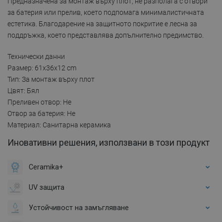
Предназначена за монтаж върху плот, не разполага с отвори
за батерия или прелив, което подпомага минималистичната
естетика. Благодарение на защитното покритие е лесна за
поддръжка, което представлява допълнително предимство.
Технически данни
Размер: 61x36x12 cm
Тип: За монтаж върху плот
Цвят: Бял
Преливен отвор: Не
Отвор за батерия: Не
Материал: Санитарна керамика
Иновативни решения, използвани в този продукт
Ceramika+
UV защита
Устойчивост на замъгляване