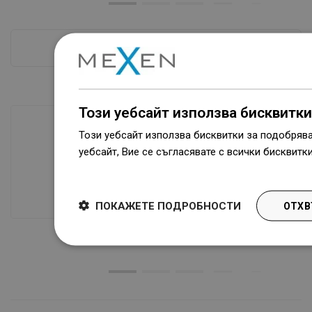
ПРОВЕРКА ПОВЕЧЕ
Този уебсайт използва бисквитки
Този уебсайт използва бисквитки за подобряв
уебсайт, Вие се съгласявате с всички бисквитк
Наличие на стоки
Dowiedz się więcej
Нашите продукти ви чакат в модерен
склад.Винаги готов за изпращане!
ПОКАЖЕТЕ ПОДРОБНОСТИ
ОТХВ