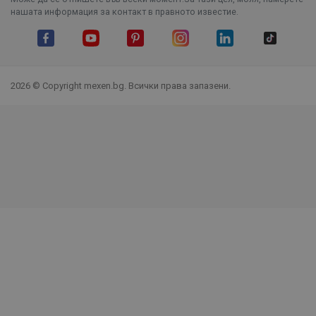
нашата информация за контакт в правното известие.
Facebook
YouTube
Pinterest
Instagram Feed
LinkedIn
TikTok
2026 © Copyright mexen.bg. Всички права запазени.