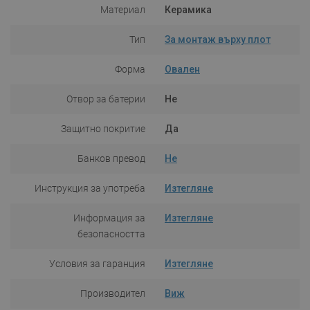
Материал
Керамика
Тип
За монтаж върху плот
Форма
Овален
Отвор за батерии
Не
Защитно покритие
Да
Банков превод
Не
Инструкция за употреба
Изтегляне
Информация за
Изтегляне
безопасността
Условия за гаранция
Изтегляне
Производител
Виж