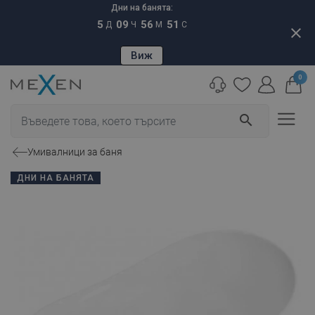
Дни на банята:
5
09
56
50
Д
Ч
М
С
close
Виж
0
search
Умивалници за баня
ДНИ НА БАНЯТА