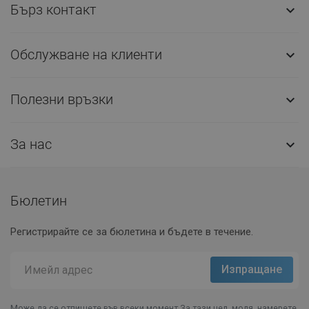
Бърз контакт

Обслужване на клиенти

Полезни връзки

За нас

Бюлетин
Регистрирайте се за бюлетина и бъдете в течение.
Може да се отпишете във всеки момент.За тази цел, моля, намерете