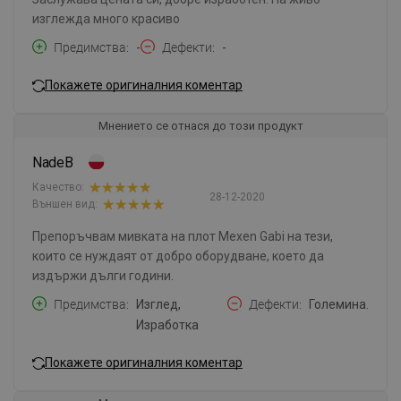
изглежда много красиво
Предимства
-
Дефекти
-
Покажете оригиналния коментар
Мнението се отнася до този продукт
NadeB
Качество:
28-12-2020
Външен вид:
Препоръчвам мивката на плот Mexen Gabi на тези,
които се нуждаят от добро оборудване, което да
издържи дълги години.
Предимства
Изглед,
Дефекти
Големина.
Изработка
Покажете оригиналния коментар