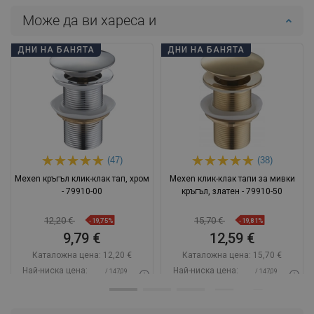
Може да ви хареса и
ДНИ НА БАНЯТА
ДНИ НА БАНЯТА
(47)
(38)
Mexen кръгъл клик-клак тап, хром
Mexen клик-клак тапи за мивки
- 79910-00
кръгъл, златен - 79910-50
12,20 €
15,70 €
-19,75%
-19,81%
9,79 €
12,59 €
Каталожна цена:
12,20 €
Каталожна цена:
15,70 €
Най-ниска цена:
Най-ниска цена:
/ 147,09
/ 147,09
9,79 €
12,59 €
BGN
BGN
Наличност:
В наличност
Наличност:
В наличност