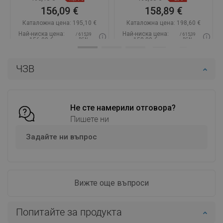
156,09 €
158,89 €
Каталожна цена:
195,10 €
Каталожна цена:
198,60 €
Най-ниска цена:
Най-ниска цена:
/ 615,39
/ 615,39
156,09 €
158,89 €
BGN
BGN
Наличност:
В наличност
Наличност:
В наличност
ЧЗВ
Добави в количката
Добави в количката
Сравнете
favorite_border
Любима
Сравнете
favorite_border
Любима
Не сте намерили отговора?
Пишете ни
Задайте ни въпрос
Вижте още въпроси
Попитайте за продукта