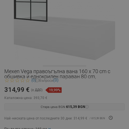
Mexen Vega правоъгълна вана 160 x 70 cm с
обшивка и еднокрилен параван 80 cm,
(0)
(0)
Въпроси
314,99 €
19,99%
(с ДДС)
Каталожна цена:
393,70 €
Стара цена BGN:
615,39 BGN
Най -ниската цена от последните 30 дни: 314,99 €
/ 615,39 BGN