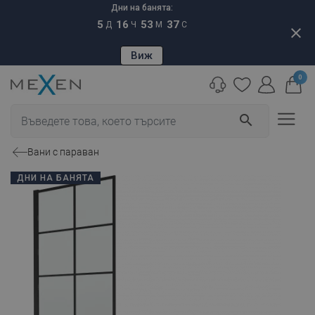
Дни на банята:
5
16
53
36
Д
Ч
М
С
close
Виж
0
search
Вани с параван
ДНИ НА БАНЯТА