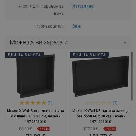
Атест PZH - параван за
Изтегляне
вана
Производител
Виж
Може да ви хареса и
ДНИ НА БАНЯТА
ДНИ НА БАНЯТА
(1)
(0)
Mexen X-Wall-R вградена полица
Mexen X-Wall-NR нишева лавица
с фланец 30 x 30 см, черна -
без борд 60 x 30 см, черна -
1970303010
1971603010
88,80 €
127,20 €
-19,94%
-19,98%