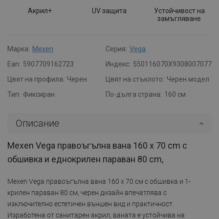
Акрил+
UV защита
Устойчивост на
замъгляване
Марка:
Mexen
Серия:
Vega
Ean:
5907709162723
Индекс:
550116070X9308007077
Цвят на профила:
Черен
Цвят на стъклото:
Черен модел
Тип:
Фиксиран
По-дълга страна:
160 см
Описание
Mexen Vega правоъгълна вана 160 x 70 cm с
обшивка и еднокрилен параван 80 cm,
Mexen Vega правоъгълна вана 160 x 70 см с обшивка и 1-
крилен параван 80 см, черен дизайн впечатлява с
изключително естетичен външен вид и практичност.
Изработена от санитарен акрил, ваната е устойчива на