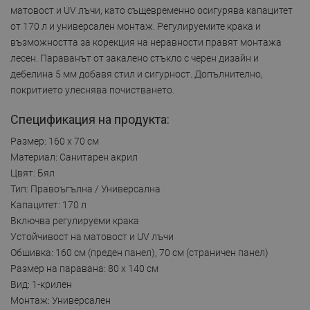
матовост и UV лъчи, като същевременно осигурява капацитет
от 170 л и универсален монтаж. Регулируемите крака и
възможността за корекция на неравности правят монтажa
лесен. Параванът от закалено стъкло с черен дизайн и
дебелина 5 мм добавя стил и сигурност. Допълнително,
покритието улеснява почистването.
Спецификация на продукта:
Размер: 160 x 70 см
Материал: Санитарен акрил
Цвят: Бял
Тип: Правоъгълна / Универсална
Капацитет: 170 л
Включва регулируеми крака
Устойчивост на матовост и UV лъчи
Обшивка: 160 см (преден панел), 70 см (страничен панел)
Размер на паравана: 80 x 140 см
Вид: 1-крилен
Монтаж: Универсален