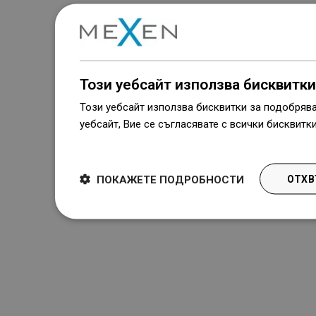
Този уебсайт използва бисквитки
Този уебсайт използва бисквитки за подобряв
уебсайт, Вие се съгласявате с всички бисквитк
Dowiedz się więcej
ПОКАЖЕТЕ ПОДРОБНОСТИ
ОТХВ