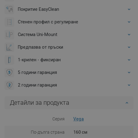
Покритие EasyClean
Стенен профил с регулиране
Система Uni-Mount
Предпазва от пръски
1-крилен - фиксиран
5 години гаранция
2 години гаранция
Детайли за продукта
Серия
Vega
По-дълга страна
160 см