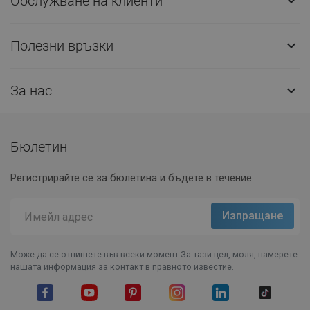
Обслужване на клиенти

Полезни връзки

За нас

Бюлетин
Регистрирайте се за бюлетина и бъдете в течение.
Може да се отпишете във всеки момент.За тази цел, моля, намерете
нашата информация за контакт в правното известие.
Facebook
YouTube
Pinterest
Instagram Feed
LinkedIn
TikTok