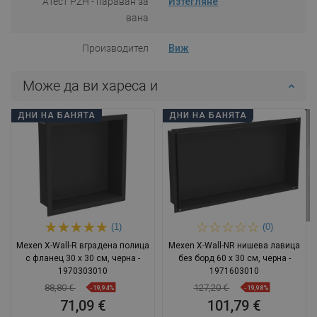
Атест PZH - параван за
Изтегляне
вана
Производител
Виж
Може да ви хареса и
ДНИ НА БАНЯТА
ДНИ НА БАНЯТА
(1)
(0)
Mexen X-Wall-R вградена полица
Mexen X-Wall-NR нишева лавица
с фланец 30 x 30 см, черна -
без борд 60 x 30 см, черна -
1970303010
1971603010
88,80 €
127,20 €
-19,94%
-19,98%
71,09 €
101,79 €