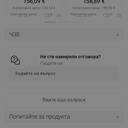
156,09 €
158,89 €
Каталожна цена:
195,10 €
Каталожна цена:
198,60 €
Най-ниска цена:
Най-ниска цена:
/ 713,39
/ 713,39
156,09 €
158,89 €
BGN
BGN
Наличност:
В наличност
Наличност:
В наличност
ЧЗВ
Добави в количката
Добави в количката
Сравнете
favorite_border
Любима
Сравнете
favorite_border
Любима
Не сте намерили отговора?
Пишете ни
Задайте ни въпрос
Вижте още въпроси
Попитайте за продукта