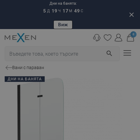
Дни на банята:
5
19
17
48
Д
Ч
М
С
close
Виж
0
search
Вани с параван
ДНИ НА БАНЯТА