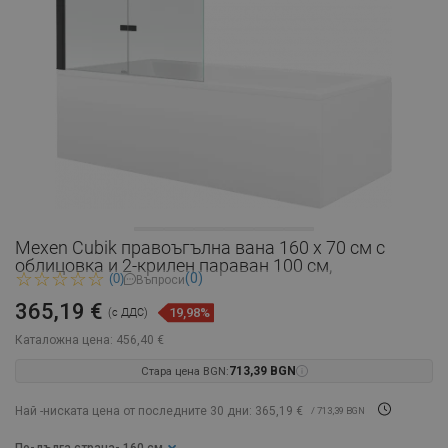
Mexen Cubik правоъгълна вана 160 x 70 см с
облицовка и 2-крилен параван 100 см,
(0)
(0)
Въпроси
365,19 €
19,98%
(с ДДС)
Каталожна цена:
456,40 €
Стара цена BGN:
713,39 BGN
Най -ниската цена от последните 30 дни: 365,19 €
/ 713,39 BGN