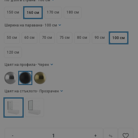
По-дълга страна
- 160 см
150 см
170 см
180 см
160 см
Ширина на паравана
- 100 см
50 см
60 см
70 см
75 см
80 см
90 см
100 см
120 см
Цвят на профила
- Черен
Цвят на стъклото
- Прозрачен
favorite_border
-
+