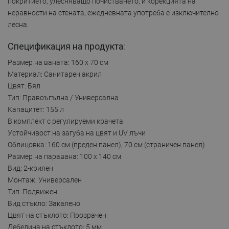
покритието, улесняващо почистването, и корекцията на
неравности на стената, ежедневната употреба е изключително
лесна.
Спецификация на продукта:
Размер на ваната: 160 x 70 см
Материал: Санитарен акрил
Цвят: Бял
Тип: Правоъгълна / Универсална
Капацитет: 155 л
В комплект с регулируеми крачета
Устойчивост на загуба на цвят и UV лъчи
Облицовка: 160 см (преден панел), 70 см (страничен панел)
Размер на паравана: 100 x 140 см
Вид: 2-крилен
Монтаж: Универсален
Тип: Подвижен
Вид стъкло: Закалено
Цвят на стъклото: Прозрачен
Дебелина на стъклото: 5 мм