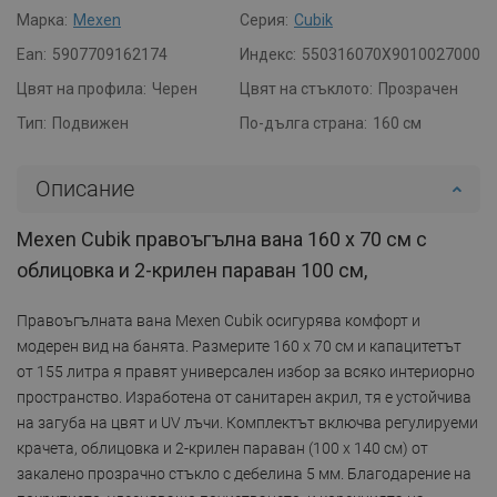
Марка:
Mexen
Серия:
Cubik
Ean:
5907709162174
Индекс:
550316070X9010027000
Цвят на профила:
Черен
Цвят на стъклото:
Прозрачен
Тип:
Подвижен
По-дълга страна:
160 см
Описание
Mexen Cubik правоъгълна вана 160 x 70 см с
облицовка и 2-крилен параван 100 см,
Правоъгълната вана Mexen Cubik осигурява комфорт и
модерен вид на банята. Размерите 160 x 70 см и капацитетът
от 155 литра я правят универсален избор за всяко интериорно
пространство. Изработена от санитарен акрил, тя е устойчива
на загуба на цвят и UV лъчи. Комплектът включва регулируеми
крачета, облицовка и 2-крилен параван (100 x 140 см) от
закалено прозрачно стъкло с дебелина 5 мм. Благодарение на