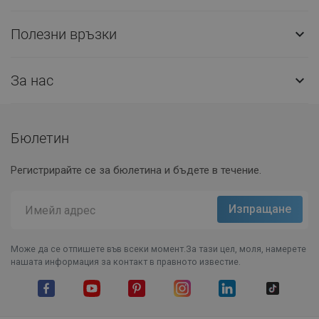
Полезни връзки

За нас

Бюлетин
Регистрирайте се за бюлетина и бъдете в течение.
Може да се отпишете във всеки момент.За тази цел, моля, намерете
нашата информация за контакт в правното известие.
Facebook
YouTube
Pinterest
Instagram Feed
LinkedIn
TikTok