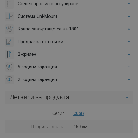
Стенен профил с регулиране
Система Uni-Mount
Крило завъртащо се на 180º
Предпазва от пръски
2-крилен
5 години гаранция
2 години гаранция
Детайли за продукта
Серия
Cubik
По-дълга страна
160 см